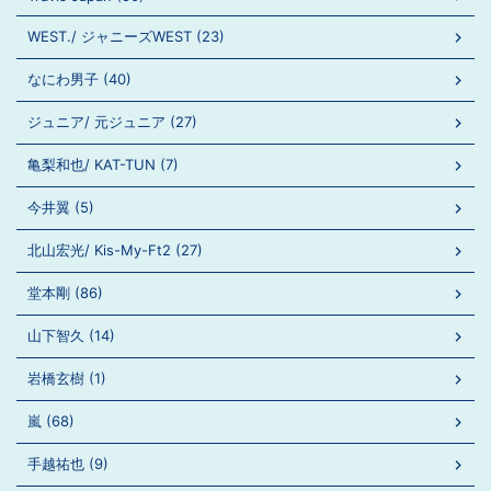
WEST./ ジャニーズWEST (23)
なにわ男子 (40)
ジュニア/ 元ジュニア (27)
亀梨和也/ KAT-TUN (7)
今井翼 (5)
北山宏光/ Kis-My-Ft2 (27)
堂本剛 (86)
山下智久 (14)
岩橋玄樹 (1)
嵐 (68)
手越祐也 (9)