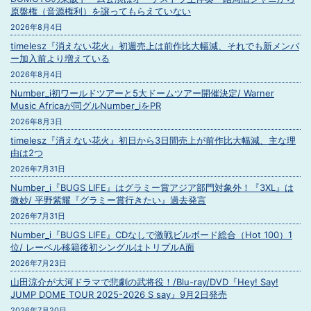
原盤権（音源権利）を譲ってもらえていない
2026年8月4日
timelesz『消えない花火』初週売上は前作比大幅減、それでも新メンバ
ー加入前より増えている
2026年8月4日
Number_i初ワールドツアーと5大ドームツアー開催決定/ Warner
Music Africaが同グルNumber_iをPR
2026年8月3日
timelesz『消えない花火』初日から3日間売上が前作比大幅減、主な理
由は2つ
2026年7月31日
Number_i『BUGS LIFE』はグラミー賞アジア部門対象外！『3XL』は
微妙/ 平野紫耀『グラミー賞行きたい』過去発言
2026年7月31日
Number_i『BUGS LIFE』CDなしで激戦ビルボード総合（Hot 100）1
位/ レーベル移籍後初シングルはトリプルA面
2026年7月23日
山田涼介が大河ドラマで悲劇の武将役！/Blu-ray/DVD『Hey! Say!
JUMP DOME TOUR 2025-2026 S say』9月2日発売
2026年7月20日