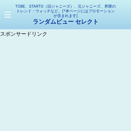
TOBE、STARTO（旧ジャニーズ）、元ジャニーズ、界隈の
トレンド・ウォッチなど。[*本ページにはプロモーション
が含まれます]
ランダムビュー セレクト
スポンサードリンク