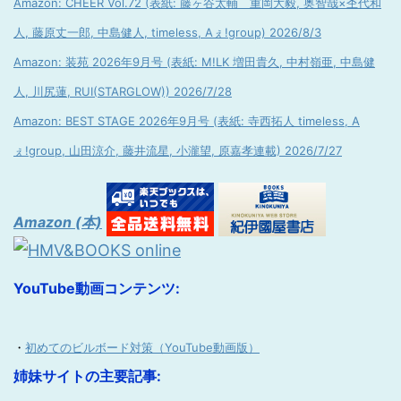
Amazon: CHEER Vol.72 (表紙: 藤ヶ谷太輔 重岡大毅, 奥智哉×杢代和
人, 藤原丈一郎, 中島健人, timeless, Aぇ!group) 2026/8/3
Amazon: 装苑 2026年9月号 (表紙: M!LK 増田貴久, 中村嶺亜, 中島健
人, 川尻蓮, RUI(STARGLOW)) 2026/7/28
Amazon: BEST STAGE 2026年9月号 (表紙: 寺西拓人 timeless, A
ぇ!group, 山田涼介, 藤井流星, 小瀧望, 原嘉孝連載) 2026/7/27
Amazon (本)
YouTube動画コンテンツ:
・
初めてのビルボード対策（YouTube動画版）
姉妹サイトの主要記事: