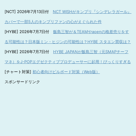
[NCT] 2026年7月13日付
NCT WISHがキンプリ『シンデレラガール』
カバーで一部5人のキンプリファンの心がえぐられた件
[HYBE] 2026年7月7日付
飯島三智が＆TEAMやaoenの格差売りをす
る可能性は？日本版ミン・ヒジンの可能性は？HYBE スタエン買収は？
[HYBE] 2026年7月7日付
HYBE JAPANが飯島三智（元SMAPチーフ
マネ）をJ-POPエグゼクティブプロデューサーに起用！びっくりすぎる
[チャート対策]
初心者向けビルボード対策（Web版）
スポンサードリンク