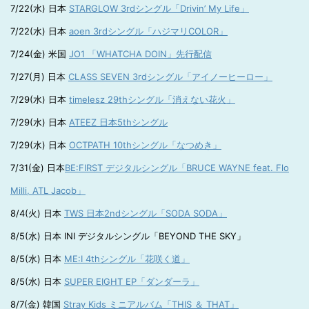
7/22(水) 日本
STARGLOW 3rdシングル「Drivin’ My Life」
7/22(水) 日本
aoen 3rdシングル「ハジマリCOLOR」
7/24(金) 米国
JO1 「WHATCHA DOIN」先行配信
7/27(月) 日本
CLASS SEVEN 3rdシングル「アイノーヒーロー」
7/29(水) 日本
timelesz 29thシングル「消えない花火」
7/29(水) 日本
ATEEZ 日本5thシングル
7/29(水) 日本
OCTPATH 10thシングル「なつめき」
7/31(金) 日本
BE:FIRST デジタルシングル「BRUCE WAYNE feat. Flo
Milli, ATL Jacob」
8/4(火) 日本
TWS 日本2ndシングル「SODA SODA」
8/5(水) 日本 INI デジタルシングル「BEYOND THE SKY」
8/5(水) 日本
ME:I 4thシングル「花咲く道」
8/5(水) 日本
SUPER EIGHT EP「ダンダーラ」
8/7(金) 韓国
Stray Kids ミニアルバム「THIS ＆ THAT」