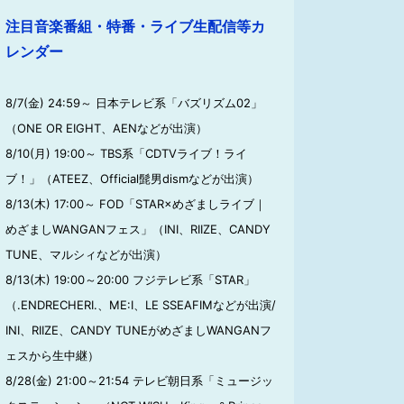
注目音楽番組・特番・ライブ生配信等カ
レンダー
8/7(金) 24:59～ 日本テレビ系「バズリズム02」
（ONE OR EIGHT、AENなどが出演）
8/10(月) 19:00～ TBS系「CDTVライブ！ライ
ブ！」（ATEEZ、Official髭男dismなどが出演）
8/13(木) 17:00～ FOD「STAR×めざましライブ｜
めざましWANGANフェス」（INI、RIIZE、CANDY
TUNE、マルシィなどが出演）
8/13(木) 19:00～20:00 フジテレビ系「STAR」
（.ENDRECHERI.、ME:I、LE SSEAFIMなどが出演/
INI、RIIZE、CANDY TUNEがめざましWANGANフ
ェスから生中継）
8/28(金) 21:00～21:54 テレビ朝日系「ミュージッ