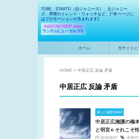
TOBE、STARTO（旧ジャニーズ）、元ジャニー
ズ、界隈のトレンド・ウォッチなど。[*本ページに
はプロモーションが含まれます]
ホーム
当サイトに
HOME
>
中居正広 反論 矛盾
中居正広 反論 矛盾
新しい地図/SMAP
中居正広擁護の橋
と明言←それこそ性
2025/5/17
中居正