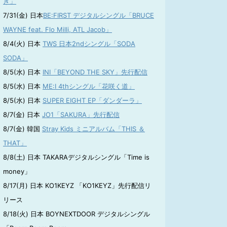
き」
7/31(金) 日本
BE:FIRST デジタルシングル「BRUCE
WAYNE feat. Flo Milli, ATL Jacob」
8/4(火) 日本
TWS 日本2ndシングル「SODA
SODA」
8/5(水) 日本
INI「BEYOND THE SKY」先行配信
8/5(水) 日本
ME:I 4thシングル「花咲く道」
8/5(水) 日本
SUPER EIGHT EP「ダンダーラ」
8/7(金) 日本
JO1「SAKURA」先行配信
8/7(金) 韓国
Stray Kids ミニアルバム「THIS ＆
THAT」
8/8(土) 日本 TAKARAデジタルシングル「Time is
money」
8/17(月) 日本 KO1KEYZ 「KO1KEYZ」先行配信リ
リース
8/18(火) 日本 BOYNEXTDOOR デジタルシングル