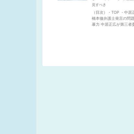
見すべき
（目次）・TOP ・中
橋本徹弁護士発言の問
暴力 中居正広が第三者委