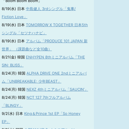
「Boom Boom Boom」
8/19(水) 日本
中島健人 3rdシングル「鬼事/
Fiction Love」
8/19(水) 日本
TOMORROW X TOGETHER 日本5th
シングル「セツナハナビ」
8/19(水) 日本
アルバム「PRODUCE 101 JAPAN 新
世界」 （課題曲など全10曲）
8/21(金) 韓国
ENHYPEN 8thミニアルバム「THE
SIN: BLISS」
8/24(月) 韓国
ALPHA DRIVE ONE 2ndミニアルバ
ム「UNBREAKABLE: 少年BEAST」
8/24(月) 韓国
NEXZ 4thミニアルバム「SAUCIN’」
8/24(月) 韓国
NCT 127 7thフルアルバム
「BLINGY」
9/2(水) 日本
King＆Prince 1st EP「So Honey
EP」