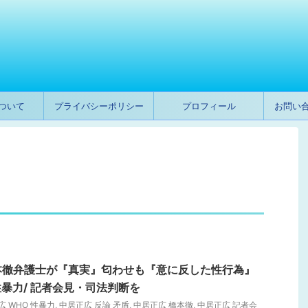
ついて
プライバシーポリシー
プロフィール
お問い
本徹弁護士が『真実』匂わせも『意に反した性行為』
暴力/ 記者会見・司法判断を
広 WHO 性暴力
,
中居正広 反論 矛盾
,
中居正広 橋本徹
,
中居正広 記者会