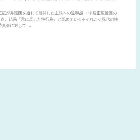
居正広が弁護団を通じて展開した主張への違和感 ・中居正広擁護の
題点、結局『意に反した性行為』と認めている←それこそ現代の性
員会に対して ...