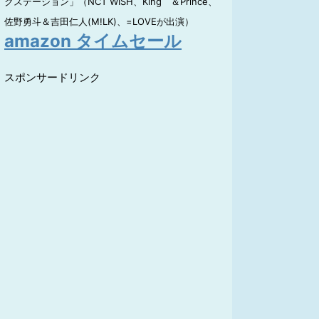
クステーション」（NCT WISH、King ＆Prince、
佐野勇斗＆吉田仁人(M!LK)、=LOVEが出演）
amazon タイムセール
スポンサードリンク