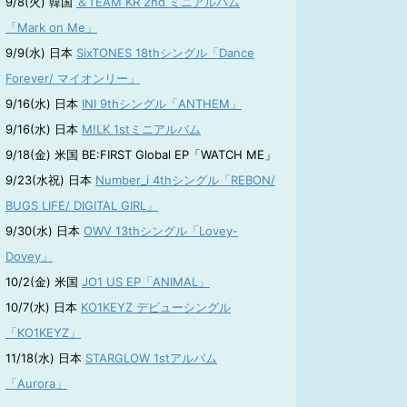
9/8(火) 韓国
＆TEAM KR 2nd ミニアルバム
「Mark on Me」
9/9(水) 日本
SixTONES 18thシングル「Dance
Forever/ マイオンリー」
9/16(水) 日本
INI 9thシングル「ANTHEM」
9/16(水) 日本
M!LK 1stミニアルバム
9/18(金) 米国 BE:FIRST Global EP「WATCH ME」
9/23(水祝) 日本
Number_i 4thシングル「REBON/
BUGS LIFE/ DIGITAL GIRL」
9/30(水) 日本
OWV 13thシングル「Lovey-
Dovey」
10/2(金) 米国
JO1 US EP「ANIMAL」
10/7(水) 日本
KO1KEYZ デビューシングル
「KO1KEYZ」
11/18(水) 日本
STARGLOW 1stアルバム
「Aurora」