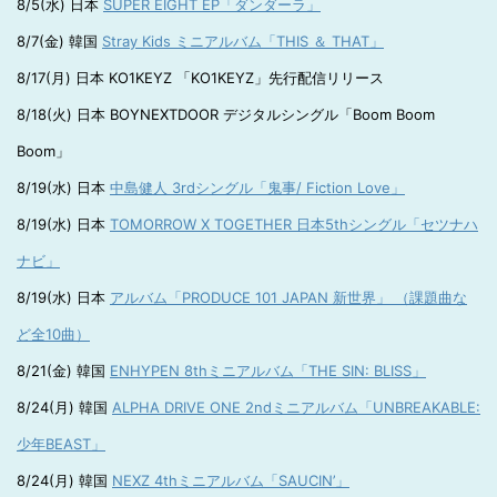
8/5(水) 日本
SUPER EIGHT EP「ダンダーラ」
8/7(金) 韓国
Stray Kids ミニアルバム「THIS ＆ THAT」
8/17(月) 日本 KO1KEYZ 「KO1KEYZ」先行配信リリース
8/18(火) 日本 BOYNEXTDOOR デジタルシングル「Boom Boom
Boom」
8/19(水) 日本
中島健人 3rdシングル「鬼事/ Fiction Love」
8/19(水) 日本
TOMORROW X TOGETHER 日本5thシングル「セツナハ
ナビ」
8/19(水) 日本
アルバム「PRODUCE 101 JAPAN 新世界」 （課題曲な
ど全10曲）
8/21(金) 韓国
ENHYPEN 8thミニアルバム「THE SIN: BLISS」
8/24(月) 韓国
ALPHA DRIVE ONE 2ndミニアルバム「UNBREAKABLE:
少年BEAST」
8/24(月) 韓国
NEXZ 4thミニアルバム「SAUCIN’」