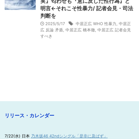
実』匂わせも『意に反した性行為』と
明言←それこそ性暴力/ 記者会見・司法
判断を
2025/5/17
中居正広 WHO 性暴力
,
中居正
広 反論 矛盾
,
中居正広 橋本徹
,
中居正広 記者会見
すべき
リリース・カレンダー
7/22(水) 日本
乃木坂46 42ndシングル「是非に及ばず」