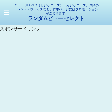
TOBE、STARTO（旧ジャニーズ）、元ジャニーズ、界隈の
トレンド・ウォッチなど。[*本ページにはプロモーション
が含まれます]
ランダムビュー セレクト
スポンサードリンク