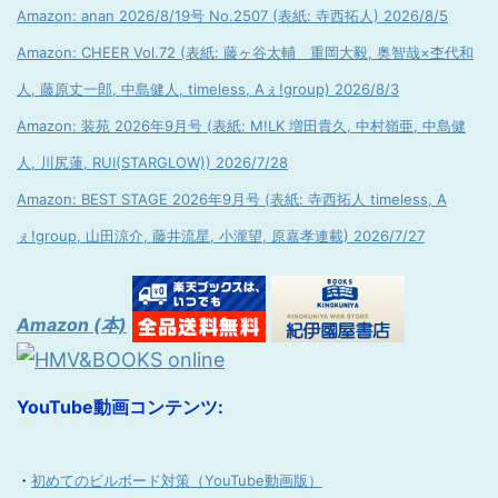
Amazon: anan 2026/8/19号 No.2507 (表紙: 寺西拓人) 2026/8/5
Amazon: CHEER Vol.72 (表紙: 藤ヶ谷太輔 重岡大毅, 奥智哉×杢代和
人, 藤原丈一郎, 中島健人, timeless, Aぇ!group) 2026/8/3
Amazon: 装苑 2026年9月号 (表紙: M!LK 増田貴久, 中村嶺亜, 中島健
人, 川尻蓮, RUI(STARGLOW)) 2026/7/28
Amazon: BEST STAGE 2026年9月号 (表紙: 寺西拓人 timeless, A
ぇ!group, 山田涼介, 藤井流星, 小瀧望, 原嘉孝連載) 2026/7/27
Amazon (本)
YouTube動画コンテンツ:
・
初めてのビルボード対策（YouTube動画版）