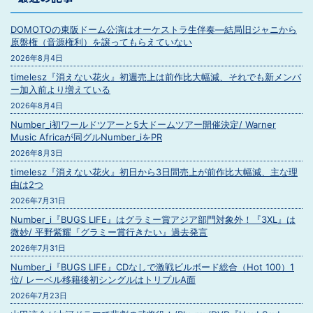
DOMOTOの東阪ドーム公演はオーケストラ生伴奏―結局旧ジャニから
原盤権（音源権利）を譲ってもらえていない
2026年8月4日
timelesz『消えない花火』初週売上は前作比大幅減、それでも新メンバ
ー加入前より増えている
2026年8月4日
Number_i初ワールドツアーと5大ドームツアー開催決定/ Warner
Music Africaが同グルNumber_iをPR
2026年8月3日
timelesz『消えない花火』初日から3日間売上が前作比大幅減、主な理
由は2つ
2026年7月31日
Number_i『BUGS LIFE』はグラミー賞アジア部門対象外！『3XL』は
微妙/ 平野紫耀『グラミー賞行きたい』過去発言
2026年7月31日
Number_i『BUGS LIFE』CDなしで激戦ビルボード総合（Hot 100）1
位/ レーベル移籍後初シングルはトリプルA面
2026年7月23日