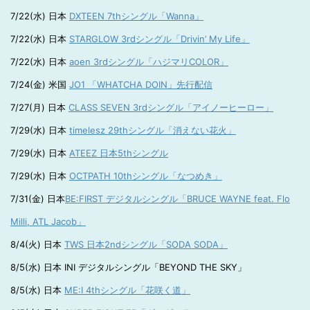
7/22(水) 日本
DXTEEN 7thシングル「Wanna」
7/22(水) 日本
STARGLOW 3rdシングル「Drivin’ My Life」
7/22(水) 日本
aoen 3rdシングル「ハジマリCOLOR」
7/24(金) 米国
JO1 「WHATCHA DOIN」先行配信
7/27(月) 日本
CLASS SEVEN 3rdシングル「アイノーヒーロー」
7/29(水) 日本
timelesz 29thシングル「消えない花火」
7/29(水) 日本
ATEEZ 日本5thシングル
7/29(水) 日本
OCTPATH 10thシングル「なつめき」
7/31(金) 日本
BE:FIRST デジタルシングル「BRUCE WAYNE feat. Flo
Milli, ATL Jacob」
8/4(火) 日本
TWS 日本2ndシングル「SODA SODA」
8/5(水) 日本 INI デジタルシングル「BEYOND THE SKY」
8/5(水) 日本
ME:I 4thシングル「花咲く道」