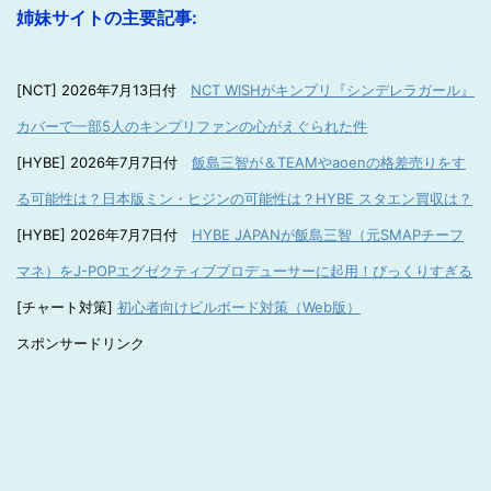
姉妹サイトの主要記事:
[NCT] 2026年7月13日付
NCT WISHがキンプリ『シンデレラガール』
カバーで一部5人のキンプリファンの心がえぐられた件
[HYBE] 2026年7月7日付
飯島三智が＆TEAMやaoenの格差売りをす
る可能性は？日本版ミン・ヒジンの可能性は？HYBE スタエン買収は？
[HYBE] 2026年7月7日付
HYBE JAPANが飯島三智（元SMAPチーフ
マネ）をJ-POPエグゼクティブプロデューサーに起用！びっくりすぎる
[チャート対策]
初心者向けビルボード対策（Web版）
スポンサードリンク