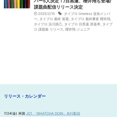
バー5人決定！/目黒蓮、櫻井翔も登場/
課題曲配信リリース決定
2025/2/15
タイプロ timelesz 追加メンバ
ー
,
タイプロ 最終 落選
,
タイプロ 最終審査 櫻井翔
,
タイプロ 浜川路己
,
タイプロ 目黒蓮 原嘉孝
,
タイプ
ロ 課題曲 リリース
,
櫻井翔 ジュニア
リリース・カレンダー
7/24(金) 米国
JO1 「WHATCHA DOIN」先行配信