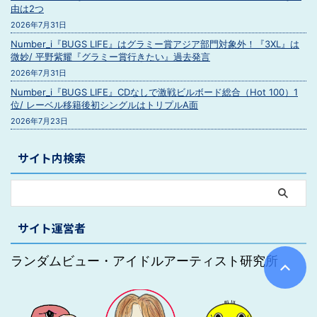
由は2つ
2026年7月31日
Number_i『BUGS LIFE』はグラミー賞アジア部門対象外！『3XL』は
微妙/ 平野紫耀『グラミー賞行きたい』過去発言
2026年7月31日
Number_i『BUGS LIFE』CDなしで激戦ビルボード総合（Hot 100）1
位/ レーベル移籍後初シングルはトリプルA面
2026年7月23日
サイト内検索
サイト運営者
ランダムビュー・アイドルアーティスト研究所