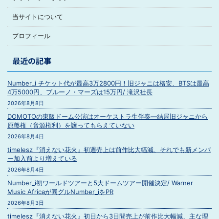
当サイトについて
プロフィール
最近の記事
Number_i チケット代が最高3万2800円！旧ジャニは格安、BTSは最高
4万5000円、ブルーノ・マーズは15万円/ 滝沢社長
2026年8月8日
DOMOTOの東阪ドーム公演はオーケストラ生伴奏―結局旧ジャニから
原盤権（音源権利）を譲ってもらえていない
2026年8月4日
timelesz『消えない花火』初週売上は前作比大幅減、それでも新メンバ
ー加入前より増えている
2026年8月4日
Number_i初ワールドツアーと5大ドームツアー開催決定/ Warner
Music Africaが同グルNumber_iをPR
2026年8月3日
timelesz『消えない花火』初日から3日間売上が前作比大幅減、主な理