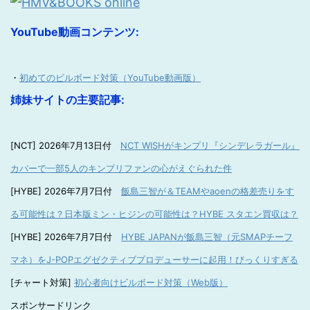
YouTube動画コンテンツ:
・
初めてのビルボード対策（YouTube動画版）
姉妹サイトの主要記事:
[NCT] 2026年7月13日付
NCT WISHがキンプリ『シンデレラガール』
カバーで一部5人のキンプリファンの心がえぐられた件
[HYBE] 2026年7月7日付
飯島三智が＆TEAMやaoenの格差売りをす
る可能性は？日本版ミン・ヒジンの可能性は？HYBE スタエン買収は？
[HYBE] 2026年7月7日付
HYBE JAPANが飯島三智（元SMAPチーフ
マネ）をJ-POPエグゼクティブプロデューサーに起用！びっくりすぎる
[チャート対策]
初心者向けビルボード対策（Web版）
スポンサードリンク