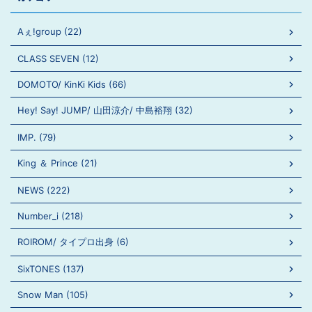
Aぇ!group (22)
CLASS SEVEN (12)
DOMOTO/ KinKi Kids (66)
Hey! Say! JUMP/ 山田涼介/ 中島裕翔 (32)
IMP. (79)
King ＆ Prince (21)
NEWS (222)
Number_i (218)
ROIROM/ タイプロ出身 (6)
SixTONES (137)
Snow Man (105)