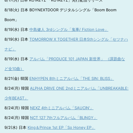
8/17(月) 日本 KO1KEYZ 「KO1KEYZ」先行配信リリース
8/18(火) 日本 BOYNEXTDOOR デジタルシングル「Boom Boom
Boom」
8/19(水) 日本
中島健人 3rdシングル「鬼事/ Fiction Love」
8/19(水) 日本
TOMORROW X TOGETHER 日本5thシングル「セツナハ
ナビ」
8/19(水) 日本
アルバム「PRODUCE 101 JAPAN 新世界」 （課題曲な
ど全10曲）
8/21(金) 韓国
ENHYPEN 8thミニアルバム「THE SIN: BLISS」
8/24(月) 韓国
ALPHA DRIVE ONE 2ndミニアルバム「UNBREAKABLE:
少年BEAST」
8/24(月) 韓国
NEXZ 4thミニアルバム「SAUCIN’」
8/24(月) 韓国
NCT 127 7thフルアルバム「BLINGY」
9/2(水) 日本
King＆Prince 1st EP「So Honey EP」