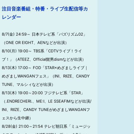
注目音楽番組・特番・ライブ生配信等カ
レンダー
8/7(金) 24:59～ 日本テレビ系「バズリズム02」
（ONE OR EIGHT、AENなどが出演）
8/10(月) 19:00～ TBS系「CDTVライブ！ライ
ブ！」（ATEEZ、Official髭男dismなどが出演）
8/13(木) 17:00～ FOD「STAR×めざましライブ｜
めざましWANGANフェス」（INI、RIIZE、CANDY
TUNE、マルシィなどが出演）
8/13(木) 19:00～20:00 フジテレビ系「STAR」
（.ENDRECHERI.、ME:I、LE SSEAFIMなどが出演/
INI、RIIZE、CANDY TUNEがめざましWANGANフ
ェスから生中継）
8/28(金) 21:00～21:54 テレビ朝日系「ミュージッ