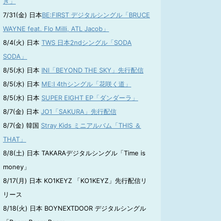
き」
7/31(金) 日本
BE:FIRST デジタルシングル「BRUCE
WAYNE feat. Flo Milli, ATL Jacob」
8/4(火) 日本
TWS 日本2ndシングル「SODA
SODA」
8/5(水) 日本
INI「BEYOND THE SKY」先行配信
8/5(水) 日本
ME:I 4thシングル「花咲く道」
8/5(水) 日本
SUPER EIGHT EP「ダンダーラ」
8/7(金) 日本
JO1「SAKURA」先行配信
8/7(金) 韓国
Stray Kids ミニアルバム「THIS ＆
THAT」
8/8(土) 日本 TAKARAデジタルシングル「Time is
money」
8/17(月) 日本 KO1KEYZ 「KO1KEYZ」先行配信リ
リース
8/18(火) 日本 BOYNEXTDOOR デジタルシングル