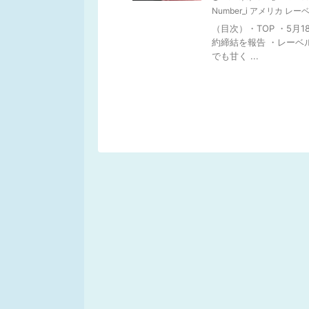
Number_i アメリカ レー
（目次）・TOP ・5月18
約締結を報告 ・レーベ
でも甘く ...