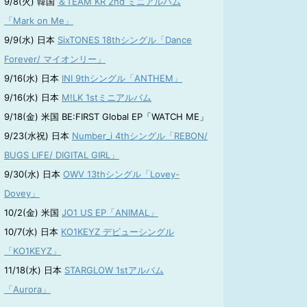
9/8(火) 韓国
＆TEAM KR 2nd ミニアルバム
「Mark on Me」
9/9(水) 日本
SixTONES 18thシングル「Dance
Forever/ マイオンリー」
9/16(水) 日本
INI 9thシングル「ANTHEM」
9/16(水) 日本
M!LK 1stミニアルバム
9/18(金) 米国 BE:FIRST Global EP「WATCH ME」
9/23(水祝) 日本
Number_i 4thシングル「REBON/
BUGS LIFE/ DIGITAL GIRL」
9/30(水) 日本
OWV 13thシングル「Lovey-
Dovey」
10/2(金) 米国
JO1 US EP「ANIMAL」
10/7(水) 日本
KO1KEYZ デビューシングル
「KO1KEYZ」
11/18(水) 日本
STARGLOW 1stアルバム
「Aurora」