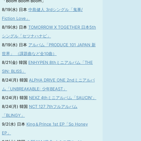
「Boom Boom Boom」
8/19(水) 日本
中島健人 3rdシングル「鬼事/
Fiction Love」
8/19(水) 日本
TOMORROW X TOGETHER 日本5th
シングル「セツナハナビ」
8/19(水) 日本
アルバム「PRODUCE 101 JAPAN 新
世界」 （課題曲など全10曲）
8/21(金) 韓国
ENHYPEN 8thミニアルバム「THE
SIN: BLISS」
8/24(月) 韓国
ALPHA DRIVE ONE 2ndミニアルバ
ム「UNBREAKABLE: 少年BEAST」
8/24(月) 韓国
NEXZ 4thミニアルバム「SAUCIN’」
8/24(月) 韓国
NCT 127 7thフルアルバム
「BLINGY」
9/2(水) 日本
King＆Prince 1st EP「So Honey
EP」