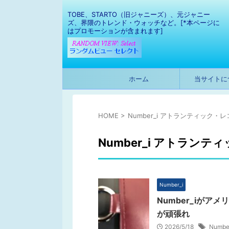
TOBE、STARTO（旧ジャニーズ）、元ジャニー
ズ、界隈のトレンド・ウォッチなど。[*本ページに
はプロモーションが含まれます]
ホーム
当サイトに
HOME
>
Number_i アトランティック・
Number_i アトランテ
Number_i
Number_iが
が頑張れ
2026/5/18
Number