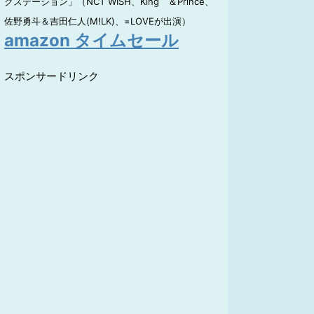
クステーション」（NCT WISH、King ＆Prince、
佐野勇斗＆吉田仁人(M!LK)、=LOVEが出演）
amazon タイムセール
スポンサードリンク