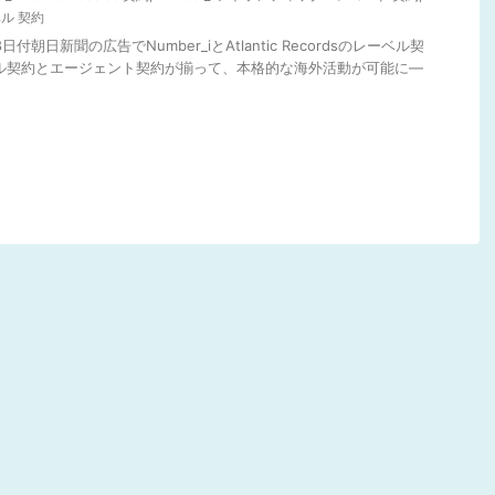
ベル 契約
日付朝日新聞の広告でNumber_iとAtlantic Recordsのレーベル契
ル契約とエージェント契約が揃って、本格的な海外活動が可能に―