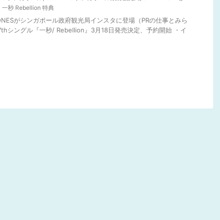
 一秒 Rebellion 特典
xTONESがシンガポール政府観光局インスタに登場（PRの仕事とみら
17thシングル『一秒/ Rebellion』3月18日発売決定、予約開始 ・イ