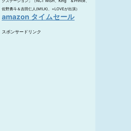
クステーション」（NCT WISH、King ＆Prince、
佐野勇斗＆吉田仁人(M!LK)、=LOVEが出演）
amazon タイムセール
スポンサードリンク