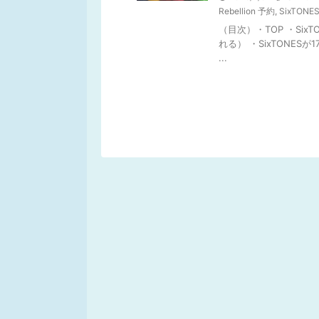
Rebellion 予約
,
SixTONES
（目次）・TOP ・Si
れる） ・SixTONESが
...