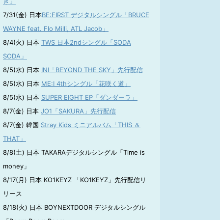
き」
7/31(金) 日本
BE:FIRST デジタルシングル「BRUCE
WAYNE feat. Flo Milli, ATL Jacob」
8/4(火) 日本
TWS 日本2ndシングル「SODA
SODA」
8/5(水) 日本
INI「BEYOND THE SKY」先行配信
8/5(水) 日本
ME:I 4thシングル「花咲く道」
8/5(水) 日本
SUPER EIGHT EP「ダンダーラ」
8/7(金) 日本
JO1「SAKURA」先行配信
8/7(金) 韓国
Stray Kids ミニアルバム「THIS ＆
THAT」
8/8(土) 日本 TAKARAデジタルシングル「Time is
money」
8/17(月) 日本 KO1KEYZ 「KO1KEYZ」先行配信リ
リース
8/18(火) 日本 BOYNEXTDOOR デジタルシングル