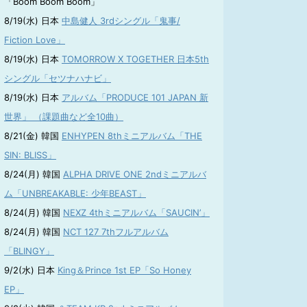
「Boom Boom Boom」
8/19(水) 日本
中島健人 3rdシングル「鬼事/
Fiction Love」
8/19(水) 日本
TOMORROW X TOGETHER 日本5th
シングル「セツナハナビ」
8/19(水) 日本
アルバム「PRODUCE 101 JAPAN 新
世界」 （課題曲など全10曲）
8/21(金) 韓国
ENHYPEN 8thミニアルバム「THE
SIN: BLISS」
8/24(月) 韓国
ALPHA DRIVE ONE 2ndミニアルバ
ム「UNBREAKABLE: 少年BEAST」
8/24(月) 韓国
NEXZ 4thミニアルバム「SAUCIN’」
8/24(月) 韓国
NCT 127 7thフルアルバム
「BLINGY」
9/2(水) 日本
King＆Prince 1st EP「So Honey
EP」