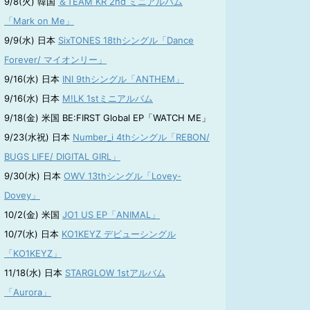
9/8(火) 韓国
＆TEAM KR 2nd ミニアルバム
「Mark on Me」
9/9(水) 日本
SixTONES 18thシングル「Dance
Forever/ マイオンリー」
9/16(水) 日本
INI 9thシングル「ANTHEM」
9/16(水) 日本
M!LK 1stミニアルバム
9/18(金) 米国 BE:FIRST Global EP「WATCH ME」
9/23(水祝) 日本
Number_i 4thシングル「REBON/
BUGS LIFE/ DIGITAL GIRL」
9/30(水) 日本
OWV 13thシングル「Lovey-
Dovey」
10/2(金) 米国
JO1 US EP「ANIMAL」
10/7(水) 日本
KO1KEYZ デビューシングル
「KO1KEYZ」
11/18(水) 日本
STARGLOW 1stアルバム
「Aurora」