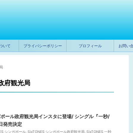
ついて
プライバシーポリシー
プロフィール
お問い
局
ル政府観光局
ンガポール政府観光局インスタに登場/ シングル『一秒/
18日発売決定
NES シンガポール
,
SixTONES シンガポール政府観光局
,
SixTONES 一秒