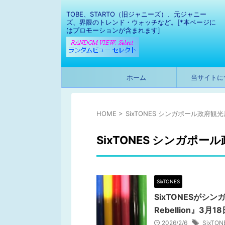
TOBE、STARTO（旧ジャニーズ）、元ジャニー
ズ、界隈のトレンド・ウォッチなど。[*本ページに
はプロモーションが含まれます]
ホーム
当サイトに
HOME
>
SixTONES シンガポール政府観光
SixTONES シンガポー
SixTONES
SixTONESがシ
Rebellion』3月
2026/2/6
SixTO