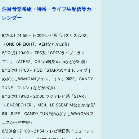
注目音楽番組・特番・ライブ生配信等カ
レンダー
8/7(金) 24:59～ 日本テレビ系「バズリズム02」
（ONE OR EIGHT、AENなどが出演）
8/10(月) 19:00～ TBS系「CDTVライブ！ライ
ブ！」（ATEEZ、Official髭男dismなどが出演）
8/13(木) 17:00～ FOD「STAR×めざましライブ｜
めざましWANGANフェス」（INI、RIIZE、CANDY
TUNE、マルシィなどが出演）
8/13(木) 19:00～20:00 フジテレビ系「STAR」
（.ENDRECHERI.、ME:I、LE SSEAFIMなどが出演/
INI、RIIZE、CANDY TUNEがめざましWANGANフ
ェスから生中継）
8/28(金) 21:00～21:54 テレビ朝日系「ミュージッ