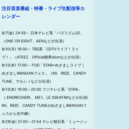
注目音楽番組・特番・ライブ生配信等カ
レンダー
8/7(金) 24:59～ 日本テレビ系「バズリズム02」
（ONE OR EIGHT、AENなどが出演）
8/10(月) 19:00～ TBS系「CDTVライブ！ライ
ブ！」（ATEEZ、Official髭男dismなどが出演）
8/13(木) 17:00～ FOD「STAR×めざましライブ｜
めざましWANGANフェス」（INI、RIIZE、CANDY
TUNE、マルシィなどが出演）
8/13(木) 19:00～20:00 フジテレビ系「STAR」
（.ENDRECHERI.、ME:I、LE SSEAFIMなどが出演/
INI、RIIZE、CANDY TUNEがめざましWANGANフ
ェスから生中継）
8/28(金) 21:00～21:54 テレビ朝日系「ミュージッ