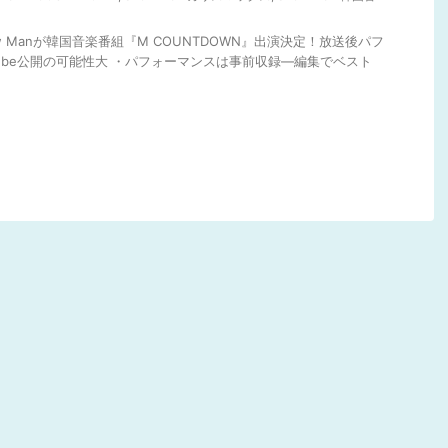
ow Manが韓国音楽番組『M COUNTDOWN』出演決定！放送後パフ
Tube公開の可能性大 ・パフォーマンスは事前収録―編集でベスト