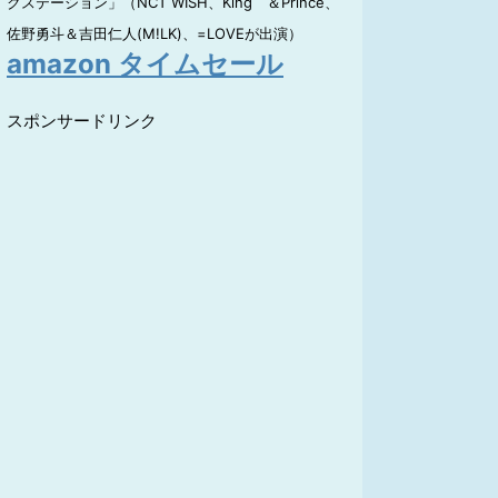
クステーション」（NCT WISH、King ＆Prince、
佐野勇斗＆吉田仁人(M!LK)、=LOVEが出演）
amazon タイムセール
スポンサードリンク