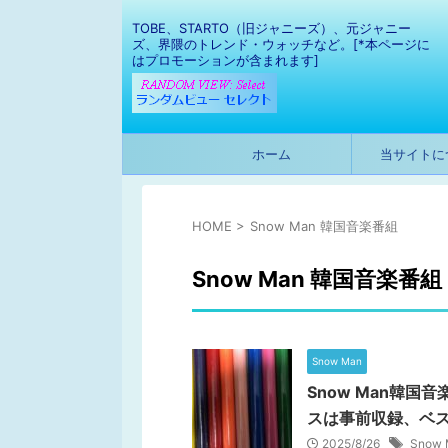
TOBE、STARTO（旧ジャニーズ）、元ジャニー
ズ、界隈のトレンド・ウォッチなど。[*本ページに
はプロモーションが含まれます]
ホーム
当サイトに
HOME
>
Snow Man 韓国音楽番組
Snow Man 韓国音楽番組
Snow Man
Snow Man韓国
スは事前収録、ベ
2025/8/26
Snow