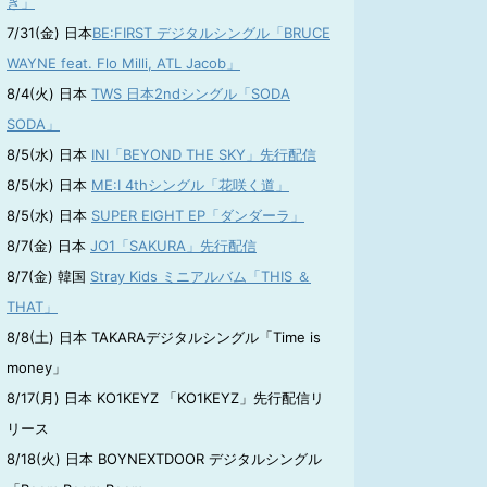
き」
7/31(金) 日本
BE:FIRST デジタルシングル「BRUCE
WAYNE feat. Flo Milli, ATL Jacob」
8/4(火) 日本
TWS 日本2ndシングル「SODA
SODA」
8/5(水) 日本
INI「BEYOND THE SKY」先行配信
8/5(水) 日本
ME:I 4thシングル「花咲く道」
8/5(水) 日本
SUPER EIGHT EP「ダンダーラ」
8/7(金) 日本
JO1「SAKURA」先行配信
8/7(金) 韓国
Stray Kids ミニアルバム「THIS ＆
THAT」
8/8(土) 日本 TAKARAデジタルシングル「Time is
money」
8/17(月) 日本 KO1KEYZ 「KO1KEYZ」先行配信リ
リース
8/18(火) 日本 BOYNEXTDOOR デジタルシングル