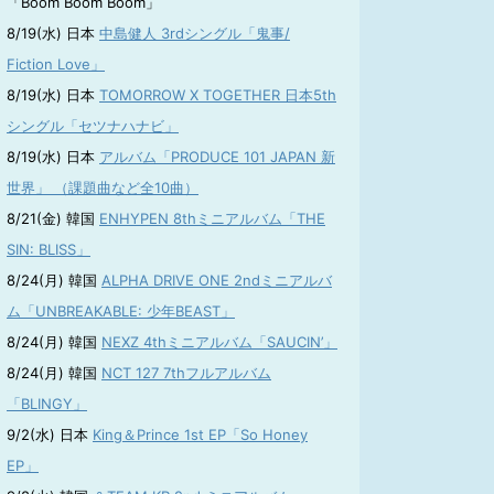
「Boom Boom Boom」
8/19(水) 日本
中島健人 3rdシングル「鬼事/
Fiction Love」
8/19(水) 日本
TOMORROW X TOGETHER 日本5th
シングル「セツナハナビ」
8/19(水) 日本
アルバム「PRODUCE 101 JAPAN 新
世界」 （課題曲など全10曲）
8/21(金) 韓国
ENHYPEN 8thミニアルバム「THE
SIN: BLISS」
8/24(月) 韓国
ALPHA DRIVE ONE 2ndミニアルバ
ム「UNBREAKABLE: 少年BEAST」
8/24(月) 韓国
NEXZ 4thミニアルバム「SAUCIN’」
8/24(月) 韓国
NCT 127 7thフルアルバム
「BLINGY」
9/2(水) 日本
King＆Prince 1st EP「So Honey
EP」