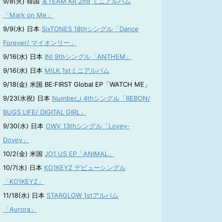
9/8(火) 韓国
＆TEAM KR 2nd ミニアルバム
「Mark on Me」
9/9(水) 日本
SixTONES 18thシングル「Dance
Forever/ マイオンリー」
9/16(水) 日本
INI 9thシングル「ANTHEM」
9/16(水) 日本
M!LK 1stミニアルバム
9/18(金) 米国 BE:FIRST Global EP「WATCH ME」
9/23(水祝) 日本
Number_i 4thシングル「REBON/
BUGS LIFE/ DIGITAL GIRL」
9/30(水) 日本
OWV 13thシングル「Lovey-
Dovey」
10/2(金) 米国
JO1 US EP「ANIMAL」
10/7(水) 日本
KO1KEYZ デビューシングル
「KO1KEYZ」
11/18(水) 日本
STARGLOW 1stアルバム
「Aurora」