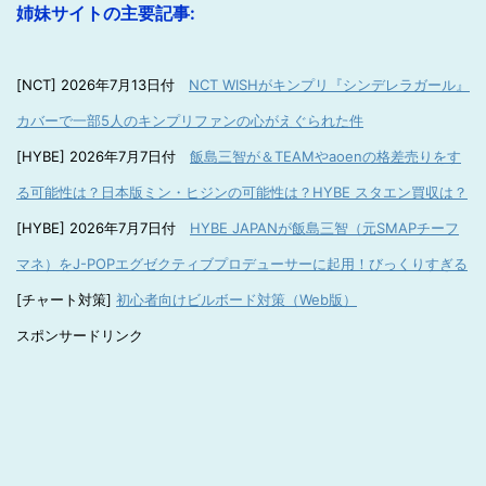
姉妹サイトの主要記事:
[NCT] 2026年7月13日付
NCT WISHがキンプリ『シンデレラガール』
カバーで一部5人のキンプリファンの心がえぐられた件
[HYBE] 2026年7月7日付
飯島三智が＆TEAMやaoenの格差売りをす
る可能性は？日本版ミン・ヒジンの可能性は？HYBE スタエン買収は？
[HYBE] 2026年7月7日付
HYBE JAPANが飯島三智（元SMAPチーフ
マネ）をJ-POPエグゼクティブプロデューサーに起用！びっくりすぎる
[チャート対策]
初心者向けビルボード対策（Web版）
スポンサードリンク