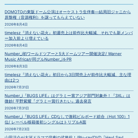
DOMOTOの東阪ドーム公演はオーケストラ生伴奏―結局旧ジャニから
原盤権（音源権利）を譲ってもらえていない
2026年8月4日
timelesz『消えない花火』初週売上は前作比大幅減、それでも新メンバ
ー加入前より増えている
2026年8月4日
Number_i初ワールドツアーと5大ドームツアー開催決定/ Warner
Music Africaが同グルNumber_iをPR
2026年8月3日
timelesz『消えない花火』初日から3日間売上が前作比大幅減、主な理
由は2つ
2026年7月31日
Number_i『BUGS LIFE』はグラミー賞アジア部門対象外！『3XL』は
微妙/ 平野紫耀『グラミー賞行きたい』過去発言
2026年7月31日
Number_i『BUGS LIFE』CDなしで激戦ビルボード総合（Hot 100）1
位/ レーベル移籍後初シングルはトリプルA面
2026年7月23日
山田涼介が大河ドラマで悲劇の武将役！/Blu-ray/DVD『Hey! Say!