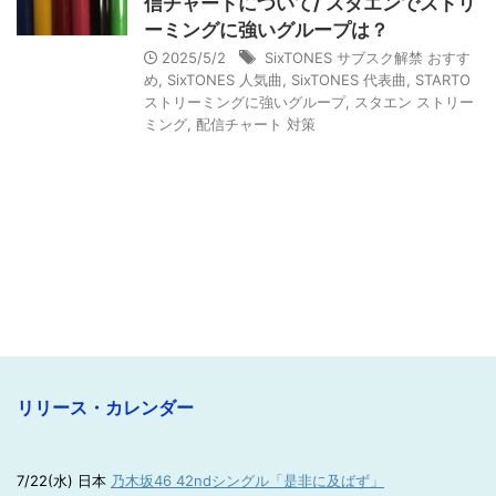
信チャートについて/ スタエンでストリ
ーミングに強いグループは？
2025/5/2
SixTONES サブスク解禁 おすす
め
,
SixTONES 人気曲
,
SixTONES 代表曲
,
STARTO
ストリーミングに強いグループ
,
スタエン ストリー
ミング
,
配信チャート 対策
リリース・カレンダー
7/22(水) 日本
乃木坂46 42ndシングル「是非に及ばず」