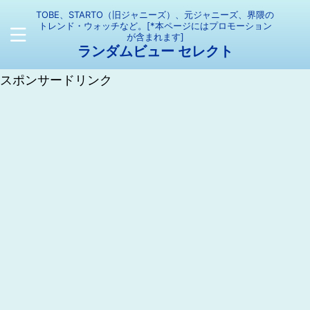
TOBE、STARTO（旧ジャニーズ）、元ジャニーズ、界隈の
トレンド・ウォッチなど。[*本ページにはプロモーション
が含まれます]
ランダムビュー セレクト
スポンサードリンク