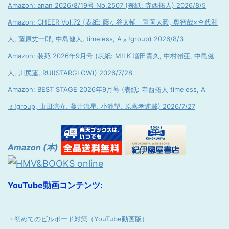
Amazon: anan 2026/8/19号 No.2507 (表紙: 寺西拓人) 2026/8/5
Amazon: CHEER Vol.72 (表紙: 藤ヶ谷太輔 重岡大毅, 奥智哉×杢代和
人, 藤原丈一郎, 中島健人, timeless, Aぇ!group) 2026/8/3
Amazon: 装苑 2026年9月号 (表紙: M!LK 増田貴久, 中村嶺亜, 中島健
人, 川尻蓮, RUI(STARGLOW)) 2026/7/28
Amazon: BEST STAGE 2026年9月号 (表紙: 寺西拓人 timeless, A
ぇ!group, 山田涼介, 藤井流星, 小瀧望, 原嘉孝連載) 2026/7/27
Amazon (本)
YouTube動画コンテンツ:
・
初めてのビルボード対策（YouTube動画版）