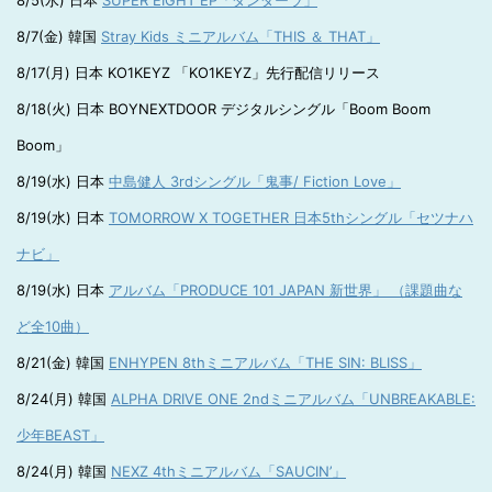
8/5(水) 日本
SUPER EIGHT EP「ダンダーラ」
8/7(金) 韓国
Stray Kids ミニアルバム「THIS ＆ THAT」
8/17(月) 日本 KO1KEYZ 「KO1KEYZ」先行配信リリース
8/18(火) 日本 BOYNEXTDOOR デジタルシングル「Boom Boom
Boom」
8/19(水) 日本
中島健人 3rdシングル「鬼事/ Fiction Love」
8/19(水) 日本
TOMORROW X TOGETHER 日本5thシングル「セツナハ
ナビ」
8/19(水) 日本
アルバム「PRODUCE 101 JAPAN 新世界」 （課題曲な
ど全10曲）
8/21(金) 韓国
ENHYPEN 8thミニアルバム「THE SIN: BLISS」
8/24(月) 韓国
ALPHA DRIVE ONE 2ndミニアルバム「UNBREAKABLE:
少年BEAST」
8/24(月) 韓国
NEXZ 4thミニアルバム「SAUCIN’」