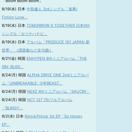
「Boom Boom Boom」
8/19(水) 日本
中島健人 3rdシングル「鬼事/
Fiction Love」
8/19(水) 日本
TOMORROW X TOGETHER 日本5th
シングル「セツナハナビ」
8/19(水) 日本
アルバム「PRODUCE 101 JAPAN 新
世界」 （課題曲など全10曲）
8/21(金) 韓国
ENHYPEN 8thミニアルバム「THE
SIN: BLISS」
8/24(月) 韓国
ALPHA DRIVE ONE 2ndミニアルバ
ム「UNBREAKABLE: 少年BEAST」
8/24(月) 韓国
NEXZ 4thミニアルバム「SAUCIN’」
8/24(月) 韓国
NCT 127 7thフルアルバム
「BLINGY」
9/2(水) 日本
King＆Prince 1st EP「So Honey
EP」