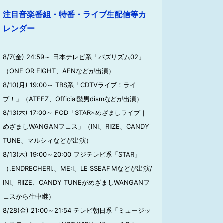
注目音楽番組・特番・ライブ生配信等カ
レンダー
8/7(金) 24:59～ 日本テレビ系「バズリズム02」
（ONE OR EIGHT、AENなどが出演）
8/10(月) 19:00～ TBS系「CDTVライブ！ライ
ブ！」（ATEEZ、Official髭男dismなどが出演）
8/13(木) 17:00～ FOD「STAR×めざましライブ｜
めざましWANGANフェス」（INI、RIIZE、CANDY
TUNE、マルシィなどが出演）
8/13(木) 19:00～20:00 フジテレビ系「STAR」
（.ENDRECHERI.、ME:I、LE SSEAFIMなどが出演/
INI、RIIZE、CANDY TUNEがめざましWANGANフ
ェスから生中継）
8/28(金) 21:00～21:54 テレビ朝日系「ミュージッ