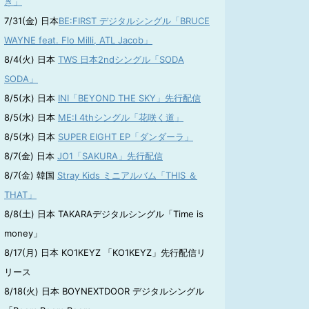
き」
7/31(金) 日本
BE:FIRST デジタルシングル「BRUCE
WAYNE feat. Flo Milli, ATL Jacob」
8/4(火) 日本
TWS 日本2ndシングル「SODA
SODA」
8/5(水) 日本
INI「BEYOND THE SKY」先行配信
8/5(水) 日本
ME:I 4thシングル「花咲く道」
8/5(水) 日本
SUPER EIGHT EP「ダンダーラ」
8/7(金) 日本
JO1「SAKURA」先行配信
8/7(金) 韓国
Stray Kids ミニアルバム「THIS ＆
THAT」
8/8(土) 日本 TAKARAデジタルシングル「Time is
money」
8/17(月) 日本 KO1KEYZ 「KO1KEYZ」先行配信リ
リース
8/18(火) 日本 BOYNEXTDOOR デジタルシングル