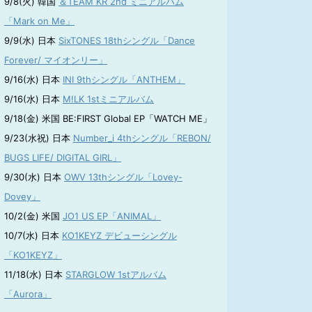
9/8(火) 韓国
＆TEAM KR 2nd ミニアルバム
「Mark on Me」
9/9(水) 日本
SixTONES 18thシングル「Dance
Forever/ マイオンリー」
9/16(水) 日本
INI 9thシングル「ANTHEM」
9/16(水) 日本
M!LK 1stミニアルバム
9/18(金) 米国 BE:FIRST Global EP「WATCH ME」
9/23(水祝) 日本
Number_i 4thシングル「REBON/
BUGS LIFE/ DIGITAL GIRL」
9/30(水) 日本
OWV 13thシングル「Lovey-
Dovey」
10/2(金) 米国
JO1 US EP「ANIMAL」
10/7(水) 日本
KO1KEYZ デビューシングル
「KO1KEYZ」
11/18(水) 日本
STARGLOW 1stアルバム
「Aurora」