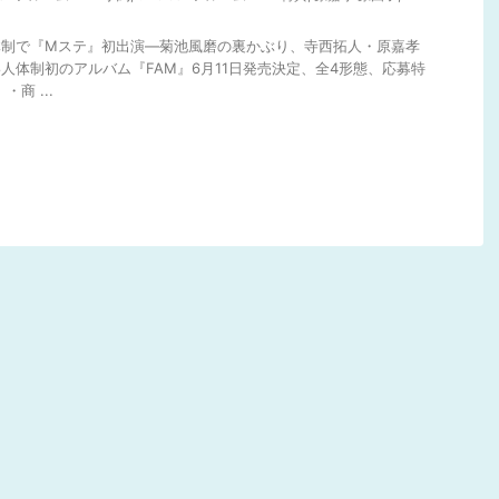
人体制で『Mステ』初出演―菊池風磨の裏かぶり、寺西拓人・原嘉孝
8人体制初のアルバム『FAM』6月11日発売決定、全4形態、応募特
商 ...