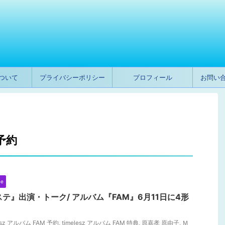
ついて
プライバシーポリシー
プロフィール
お問い
 予約
ne
『Mステ』出演・トーク/ アルバム『FAM』6月11日に4形
lesz アルバム FAM 予約
,
timelesz アルバム FAM 特典
,
原嘉孝 原由子
,
Ｍ