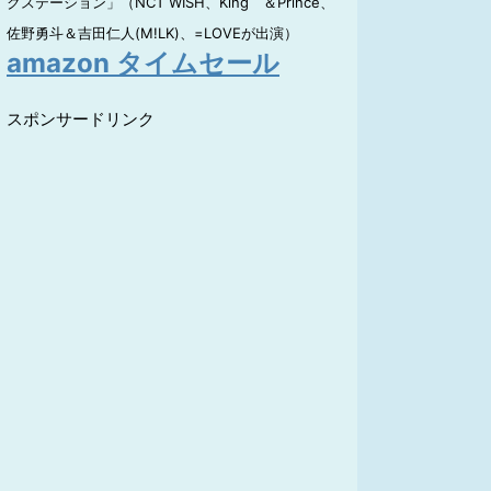
クステーション」（NCT WISH、King ＆Prince、
佐野勇斗＆吉田仁人(M!LK)、=LOVEが出演）
amazon タイムセール
スポンサードリンク