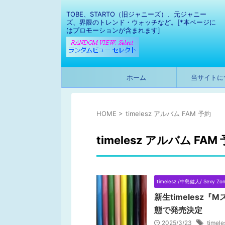
TOBE、STARTO（旧ジャニーズ）、元ジャニー
ズ、界隈のトレンド・ウォッチなど。[*本ページに
はプロモーションが含まれます]
ホーム
当サイトに
HOME
>
timelesz アルバム FAM 予約
timelesz アルバム FAM
timelesz /中島健人/ Sexy Zo
新生timelesz
態で発売決定
2025/3/23
time