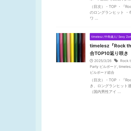
（目次）・TOP ・『Ro
のロングランヒット ・寺西
ワ ...
timelesz /中島健人/ Sexy Zo
timelesz『Roc
合TOP10返り咲き
2025/3/26
Rock t
Party ビルボード
,
timele
ビルボード総合
（目次）・TOP ・『Roc
き、ロングランヒット達
（国内男性アイ ...