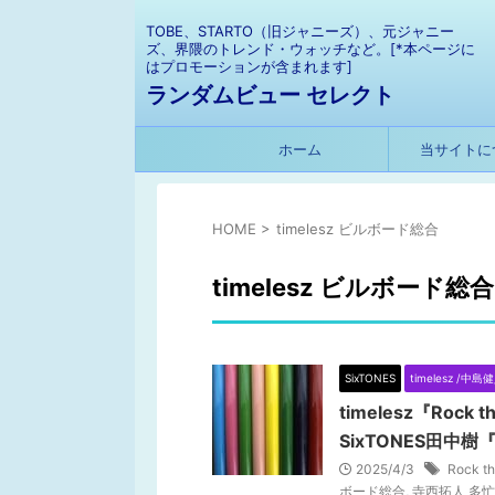
TOBE、STARTO（旧ジャニーズ）、元ジャニー
ズ、界隈のトレンド・ウォッチなど。[*本ページに
はプロモーションが含まれます]
ランダムビュー セレクト
ホーム
当サイトに
HOME
>
timelesz ビルボード総合
timelesz ビルボード総合
SixTONES
timelesz /中島健
timelesz『Roc
SixTONES田中
2025/4/3
Rock t
ボード総合
,
寺西拓人 多忙