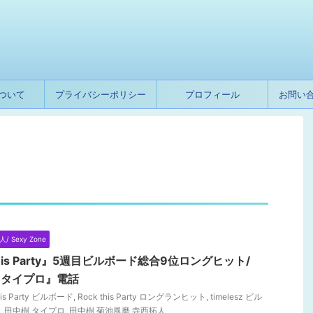
ついて
プライバシーポリシー
プロフィール
お問い
人/ Sexy Zone
k this Party』5週目ビルボード総合9位ロングヒット/
樹『タイプロ』電話
his Party ビルボード
,
Rock this Party ロングランヒット
,
timelesz ビル
,
田中樹 タイプロ
,
田中樹 菊池風磨 寺西拓人