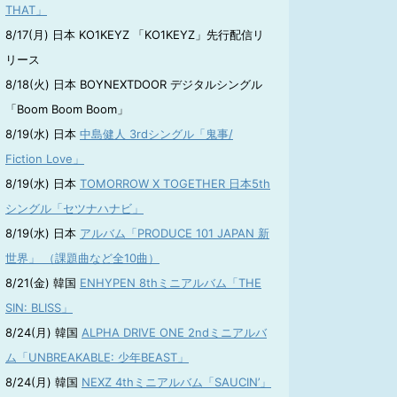
THAT」
8/17(月) 日本 KO1KEYZ 「KO1KEYZ」先行配信リ
リース
8/18(火) 日本 BOYNEXTDOOR デジタルシングル
「Boom Boom Boom」
8/19(水) 日本
中島健人 3rdシングル「鬼事/
Fiction Love」
8/19(水) 日本
TOMORROW X TOGETHER 日本5th
シングル「セツナハナビ」
8/19(水) 日本
アルバム「PRODUCE 101 JAPAN 新
世界」 （課題曲など全10曲）
8/21(金) 韓国
ENHYPEN 8thミニアルバム「THE
SIN: BLISS」
8/24(月) 韓国
ALPHA DRIVE ONE 2ndミニアルバ
ム「UNBREAKABLE: 少年BEAST」
8/24(月) 韓国
NEXZ 4thミニアルバム「SAUCIN’」