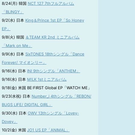
8/24(月) 韓国
NCT 127 7thフルアルバム
「BLINGY」
9/2(水) 日本
King＆Prince 1st EP「So Honey
EP」
9/8(火) 韓国
＆TEAM KR 2nd ミニアルバム
「Mark on Me」
9/9(水) 日本
SixTONES 18thシングル「Dance
Forever/ マイオンリー」
9/16(水) 日本
INI 9thシングル「ANTHEM」
9/16(水) 日本
M!LK 1stミニアルバム
9/18(金) 米国 BE:FIRST Global EP「WATCH ME」
9/23(水祝) 日本
Number_i 4thシングル「REBON/
BUGS LIFE/ DIGITAL GIRL」
9/30(水) 日本
OWV 13thシングル「Lovey-
Dovey」
10/2(金) 米国
JO1 US EP「ANIMAL」