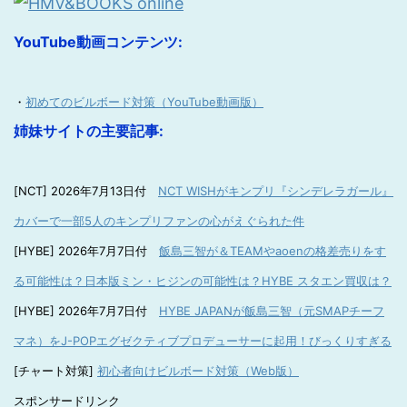
YouTube動画コンテンツ:
・
初めてのビルボード対策（YouTube動画版）
姉妹サイトの主要記事:
[NCT] 2026年7月13日付
NCT WISHがキンプリ『シンデレラガール』
カバーで一部5人のキンプリファンの心がえぐられた件
[HYBE] 2026年7月7日付
飯島三智が＆TEAMやaoenの格差売りをす
る可能性は？日本版ミン・ヒジンの可能性は？HYBE スタエン買収は？
[HYBE] 2026年7月7日付
HYBE JAPANが飯島三智（元SMAPチーフ
マネ）をJ-POPエグゼクティブプロデューサーに起用！びっくりすぎる
[チャート対策]
初心者向けビルボード対策（Web版）
スポンサードリンク