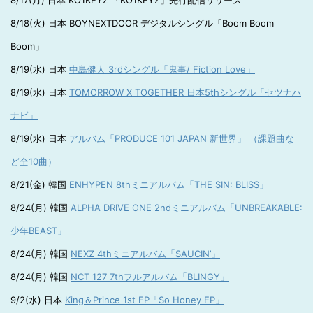
8/17(月) 日本 KO1KEYZ 「KO1KEYZ」先行配信リリース
8/18(火) 日本 BOYNEXTDOOR デジタルシングル「Boom Boom
Boom」
8/19(水) 日本
中島健人 3rdシングル「鬼事/ Fiction Love」
8/19(水) 日本
TOMORROW X TOGETHER 日本5thシングル「セツナハ
ナビ」
8/19(水) 日本
アルバム「PRODUCE 101 JAPAN 新世界」 （課題曲な
ど全10曲）
8/21(金) 韓国
ENHYPEN 8thミニアルバム「THE SIN: BLISS」
8/24(月) 韓国
ALPHA DRIVE ONE 2ndミニアルバム「UNBREAKABLE:
少年BEAST」
8/24(月) 韓国
NEXZ 4thミニアルバム「SAUCIN’」
8/24(月) 韓国
NCT 127 7thフルアルバム「BLINGY」
9/2(水) 日本
King＆Prince 1st EP「So Honey EP」