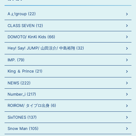
Aぇ!group (22)
CLASS SEVEN (12)
DOMOTO/ KinKi Kids (66)
Hey! Say! JUMP/ 山田涼介/ 中島裕翔 (32)
IMP. (79)
King ＆ Prince (21)
NEWS (222)
Number_i (217)
ROIROM/ タイプロ出身 (6)
SixTONES (137)
Snow Man (105)