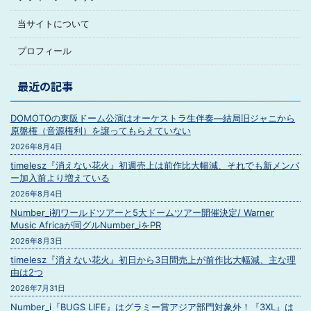
当サイトについて
プロフィール
最近の記事
DOMOTOの東阪ドーム公演はオーケストラ生伴奏―結局旧ジャニから
原盤権（音源権利）を譲ってもらえていない
2026年8月4日
timelesz『消えない花火』初週売上は前作比大幅減、それでも新メンバ
ー加入前より増えている
2026年8月4日
Number_i初ワールドツアーと5大ドームツアー開催決定/ Warner
Music Africaが同グルNumber_iをPR
2026年8月3日
timelesz『消えない花火』初日から3日間売上が前作比大幅減、主な理
由は2つ
2026年7月31日
Number_i『BUGS LIFE』はグラミー賞アジア部門対象外！『3XL』は