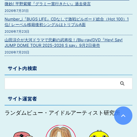
微妙/ 平野紫耀『グラミー賞行きたい』過去発言
2026年7月31日
Number_i『BUGS LIFE』CDなしで激戦ビルボード総合（Hot 100）1
位/ レーベル移籍後初シングルはトリプルA面
2026年7月23日
山田涼介が大河ドラマで悲劇の武将役！/Blu-ray/DVD『Hey! Say!
JUMP DOME TOUR 2025-2026 S say』9月2日発売
2026年7月20日
サイト内検索
サイト運営者
ランダムビュー・アイドルアーティスト研究所