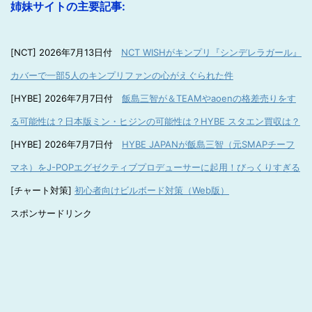
姉妹サイトの主要記事:
[NCT] 2026年7月13日付
NCT WISHがキンプリ『シンデレラガール』
カバーで一部5人のキンプリファンの心がえぐられた件
[HYBE] 2026年7月7日付
飯島三智が＆TEAMやaoenの格差売りをす
る可能性は？日本版ミン・ヒジンの可能性は？HYBE スタエン買収は？
[HYBE] 2026年7月7日付
HYBE JAPANが飯島三智（元SMAPチーフ
マネ）をJ-POPエグゼクティブプロデューサーに起用！びっくりすぎる
[チャート対策]
初心者向けビルボード対策（Web版）
スポンサードリンク