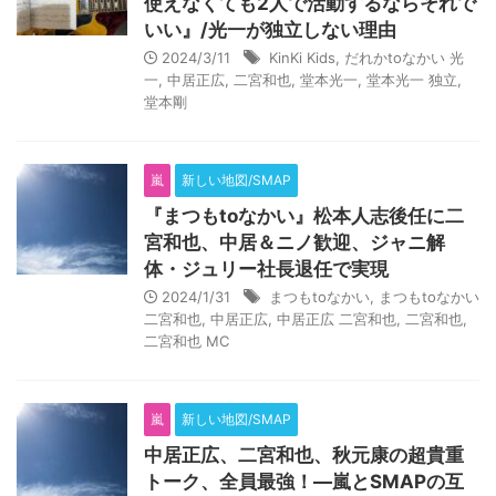
使えなくても2人で活動するならそれで
いい』/光一が独立しない理由
2024/3/11
KinKi Kids
,
だれかtoなかい 光
一
,
中居正広
,
二宮和也
,
堂本光一
,
堂本光一 独立
,
堂本剛
嵐
新しい地図/SMAP
『まつもtoなかい』松本人志後任に二
宮和也、中居＆ニノ歓迎、ジャニ解
体・ジュリー社長退任で実現
2024/1/31
まつもtoなかい
,
まつもtoなかい
二宮和也
,
中居正広
,
中居正広 二宮和也
,
二宮和也
,
二宮和也 MC
嵐
新しい地図/SMAP
中居正広、二宮和也、秋元康の超貴重
トーク、全員最強！―嵐とSMAPの互