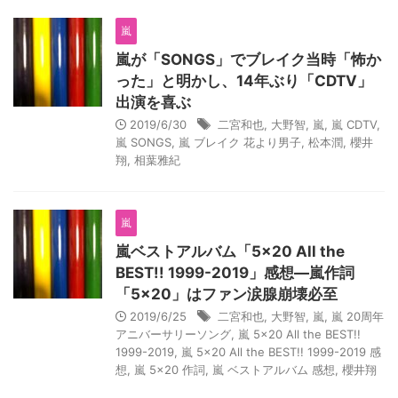
嵐
嵐が「SONGS」でブレイク当時「怖か
った」と明かし、14年ぶり「CDTV」
出演を喜ぶ
2019/6/30
二宮和也
,
大野智
,
嵐
,
嵐 CDTV
,
嵐 SONGS
,
嵐 ブレイク 花より男子
,
松本潤
,
櫻井
翔
,
相葉雅紀
嵐
嵐ベストアルバム「5×20 All the
BEST!! 1999-2019」感想―嵐作詞
「5×20」はファン涙腺崩壊必至
2019/6/25
二宮和也
,
大野智
,
嵐
,
嵐 20周年
アニバーサリーソング
,
嵐 5×20 All the BEST!!
1999-2019
,
嵐 5×20 All the BEST!! 1999-2019 感
想
,
嵐 5×20 作詞
,
嵐 ベストアルバム 感想
,
櫻井翔