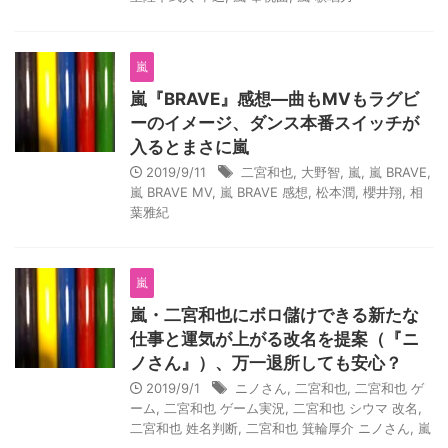
嵐
嵐『BRAVE』感想―曲もMVもラグビ
ーのイメージ、ダンス本番スイッチが
入るとまさに嵐
2019/9/11
二宮和也
,
大野智
,
嵐
,
嵐 BRAVE
,
嵐 BRAVE MV
,
嵐 BRAVE 感想
,
松本潤
,
櫻井翔
,
相
葉雅紀
嵐
嵐・二宮和也にボロ儲けできる新たな
仕事と運気が上がる改名を提案（『ニ
ノさん』）、万一退所しても安心？
2019/9/1
ニノさん
,
二宮和也
,
二宮和也 ゲ
ーム
,
二宮和也 ゲーム実況
,
二宮和也 シウマ 改名
,
二宮和也 姓名判断
,
二宮和也 箕輪厚介 ニノさん
,
嵐