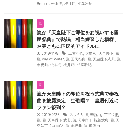
Remix)
,
松本潤
,
櫻井翔
,
相葉雅紀
嵐
嵐が『天皇陛下ご即位をお祝いする国
民祭典』で熱唱、相当練習した模様、
名実ともに国民的アイドルに
2019/11/9
二宮和也
,
大野智
,
天皇陛下
,
嵐
,
嵐 Ray of Water
,
嵐 国民祭典
,
嵐 天皇陛下式典
,
嵐
奉祝曲
,
松本潤
,
櫻井翔
,
相葉雅紀
嵐
嵐が天皇陛下の即位を祝う式典で奉祝
曲を披露決定、生歌唱？ 皇居付近に
ファン殺到？
2019/9/26
スッキリ 嵐 奉祝曲
,
二宮和也
,
嵐
,
嵐 天皇陛下 式典
,
嵐 天皇陛下 祝賀式典
,
嵐 天
皇陛下式典 申込
,
嵐 奉祝曲
,
嵐 歌唱力