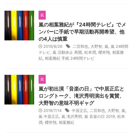
嵐
嵐の相葉雅紀が『24時間テレビ』でメ
ンバーに手紙で早期活動再開希望、他
の4人は慎重
2019/8/26
二宮和也
,
大野智
,
嵐
,
嵐 24時間
テレビ
,
嵐 活動休止 再開
,
松本潤
,
櫻井翔
,
相葉雅
紀
,
相葉雅紀 手紙 24時間テレビ
嵐
嵐が初出演「音楽の日」で中居正広と
ロングトーク、滝沢秀明演出を賞賛、
大野智の意味不明ギャグ
2019/7/14
中居正広
,
二宮和也
,
大野智
,
嵐
,
嵐 中居正広
,
嵐 滝沢秀明
,
嵐 音楽の日 2019
,
松本
潤
,
櫻井翔
,
相葉雅紀