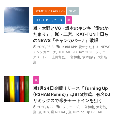
DOMOTO/ KinKi Kids
NEWS
STARTO/ジャニーズ
嵐
嵐・大野とV6・坂本のキンキ『愛のか
たまり』、嵐・二宮、KAT-TUN上田ら
のNEWS『チャンカパーナ』歌唱
2020/9/13
KinKi Kids 愛のかたまり
,
NEWS
チャンカパーナ
,
THE MUSIC DAY 2020
,
ジャニー
ズメドレー
,
上田竜也
,
二宮和也
,
坂本昌行
,
大野智
,
嵐
嵐
嵐1月24日金曜リリース『Turning Up
(R3HAB Remix)』はBTS方式、有名DJ
リミックスで米チャートインを狙う
2020/1/22
ジャニーズ
,
二宮和也
,
大野智
,
嵐
,
嵐 BTS
,
嵐 R3HAB
,
嵐 Turning Up (R3HAB