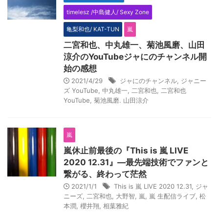
timelesz /中島健人/ Sexy Zone
亀梨和也/ KAT-TUN
嵐
二宮和也、中丸雄一、菊池風磨、山田
涼介のYouTubeジャにのチャンネル開
始の感想
2021/4/29
ジャにのチャンネル
,
ジャニー
ズ YouTube
,
中丸雄一
,
二宮和也
,
二宮和也
YouTube
,
菊池風磨. 山田涼介
嵐
嵐休止前最後の『This is 嵐 LIVE
2020 12.31』―最先端技術でファンと
繋がる、終わって茫然
2021/1/1
This is 嵐 LIVE 2020 12.31
,
ジャ
ニーズ
,
二宮和也
,
大野智
,
嵐
,
嵐 生配信ライブ
,
松
本潤
,
櫻井翔
,
相葉雅紀