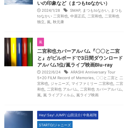
いの印象など（まつもtoなかい）
2024/1/28
SMAP
,
まつもtoなかい
,
まつも
toなかい 二宮和也
,
中居正広
,
二宮和也
,
二宮和也
独立
,
嵐
,
秋元康
嵐
二宮和也カバーアルバム『〇〇と二宮
と』がビルボードで3日間ダウンロード
アルバム1位/嵐ライブ映画Blu-ray
2022/6/24
ARASHI Anniversary Tour
5×20 FILM Record of Memories
,
〇〇と二宮と 二
宮和也
,
ジャニーズ
,
マイファミリー 二宮和也
,
二宮
和也
,
二宮和也 アルバム
,
二宮和也 カバーアルバム
,
嵐
,
嵐 ライブフィルム
,
嵐ライブ映画
Hey! Say! JUMP/ 山田涼介/ 中島裕翔
STARTO/ジャニーズ