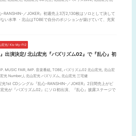
-RANSHIN-／JOKER』初週売上3万2,130枚はソロとして決して
ない水準 ・北山はTOBEで自分のポジションが築けていて、充実
宏光/ Kis-My-Ft2
FAIR』出演決定/ 北山宏光『バズリズム02』で『乱心』初
MP. MUSIC FAIR
,
IMP. 音楽番組
,
TOBE
,
バズリズム02 北山宏光
,
北山宏
光 Number_i
,
北山宏光 バズリズム
,
北山宏光 三宅健
光1st CDシングル『乱心-RANSHIN-／JOKER』2日間売上がビ
山宏光が『バズリズム02』にソロ初出演、『乱心』披露ステージで