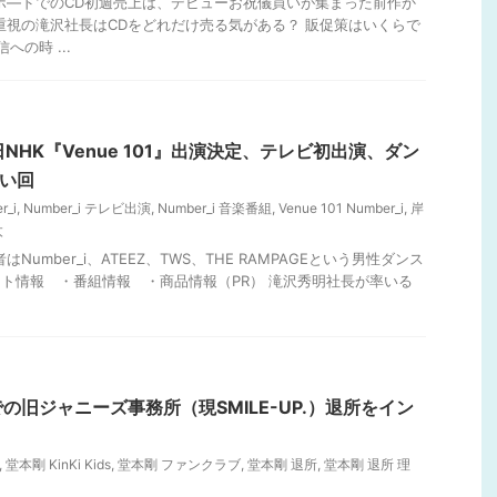
ルボ―ドでのCD初週売上は、デビューお祝儀買いが集まった前作か
重視の滝沢社長はCDをどれだけ売る気がある？ 販促策はいくらで
への時 ...
2日NHK『Venue 101』出演決定、テレビ初出演、ダン
い回
r_i
,
Number_i テレビ出演
,
Number_i 音楽番組
,
Venue 101 Number_i
,
岸
太
Number_i、ATEEZ、TWS、THE RAMPAGEという男性ダンス
ント情報 ・番組情報 ・商品情報（PR） 滝沢秀明社長が率いる
の旧ジャニーズ事務所（現SMILE-UP.）退所をイン
,
堂本剛 KinKi Kids
,
堂本剛 ファンクラブ
,
堂本剛 退所
,
堂本剛 退所 理