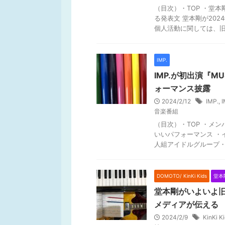
（目次）・TOP ・堂本
る発表文 堂本剛が20
個人活動に関しては、旧 .
IMP.
IMP.が初出演『MU
ォーマンス披露
2024/2/12
IMP.
,
I
音楽番組
（目次）・TOP ・メン
いいパフォーマンス ・
人組アイドルグループ・ .
DOMOTO/ KinKi Kids
堂本
堂本剛がいよいよ旧
メディアが伝える
2024/2/9
KinKi K