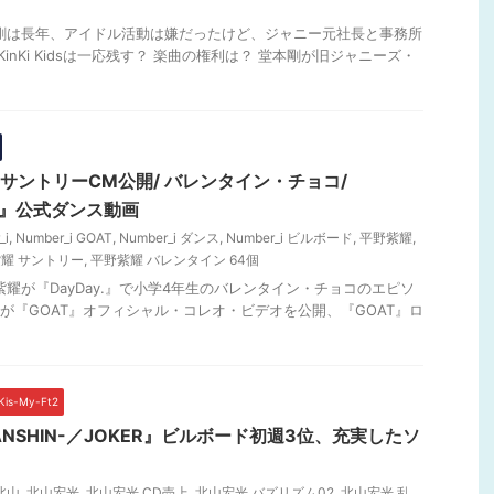
本剛は長年、アイドル活動は嫌だったけど、ジャニー元社長と事務所
inKi Kidsは一応残す？ 楽曲の権利は？ 堂本剛が旧ジャニーズ・
紫耀サントリーCM公開/ バレンタイン・チョコ/
AT』公式ダンス動画
_i
,
Number_i GOAT
,
Number_i ダンス
,
Number_i ビルボード
,
平野紫耀
,
耀 サントリー
,
平野紫耀 バレンタイン 64個
紫耀が『DayDay.』で小学4年生のバレンタイン・チョコのエピソ
r_iが『GOAT』オフィシャル・コレオ・ビデオを公開、『GOAT』ロ
is-My-Ft2
NSHIN-／JOKER』ビルボード初週3位、充実したソ
北山
,
北山宏光
,
北山宏光 CD売上
,
北山宏光 バズリズム02
,
北山宏光 乱