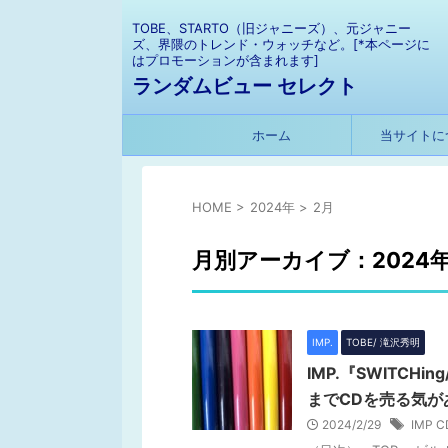
TOBE、STARTO（旧ジャニーズ）、元ジャニー
ズ、界隈のトレンド・ウォッチなど。[*本ページに
はプロモーションが含まれます]
ランダムビュー セレクト
ホーム
当サイトに
HOME
>
2024年
>
2月
月別アーカイブ：2024年
IMP.
TOBE/ 滝沢秀明
IMP.『SWITCHi
までCDを売る気が
2024/2/29
IMP C