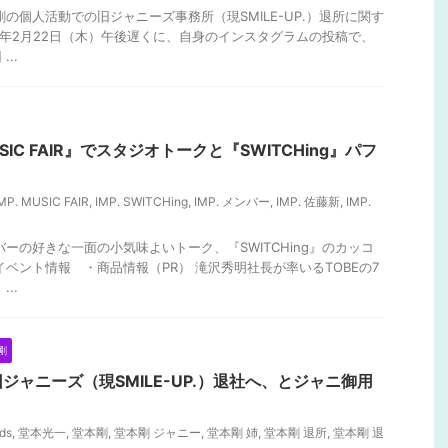
剛の個人活動での旧ジャニーズ事務所（現SMILE-UP.）退所に関す
24年2月22日（木）午後遅くに、自身のインスタグラムの投稿で、
..
SIC FAIR』でスタジオトークと『SWITCHing』パフ
MP. MUSIC FAIR
,
IMP. SWITCHing
,
IMP. メンバー
,
IMP. 佐藤新
,
IMP.
バーの好きな一面の小気味よいトーク、『SWITCHing』のカッコ
イベント情報 ・商品情報（PR） 滝沢秀明社長が率いるTOBEの7
..
剛
ジャニーズ（現SMILE-UP.）退社へ、とジャニ御用
ids
,
堂本光一
,
堂本剛
,
堂本剛 ジャニー
,
堂本剛 姉
,
堂本剛 退所
,
堂本剛 退