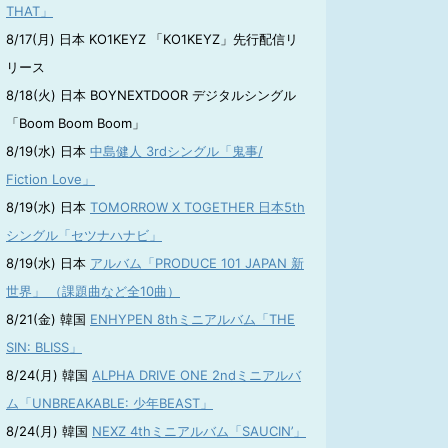
THAT」
8/17(月) 日本 KO1KEYZ 「KO1KEYZ」先行配信リ
リース
8/18(火) 日本 BOYNEXTDOOR デジタルシングル
「Boom Boom Boom」
8/19(水) 日本
中島健人 3rdシングル「鬼事/
Fiction Love」
8/19(水) 日本
TOMORROW X TOGETHER 日本5th
シングル「セツナハナビ」
8/19(水) 日本
アルバム「PRODUCE 101 JAPAN 新
世界」 （課題曲など全10曲）
8/21(金) 韓国
ENHYPEN 8thミニアルバム「THE
SIN: BLISS」
8/24(月) 韓国
ALPHA DRIVE ONE 2ndミニアルバ
ム「UNBREAKABLE: 少年BEAST」
8/24(月) 韓国
NEXZ 4thミニアルバム「SAUCIN’」