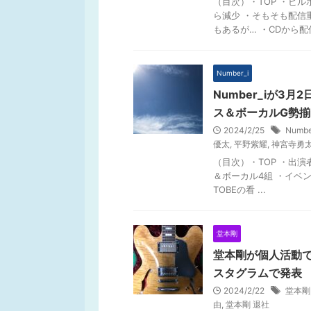
（目次）・TOP ・ビ
ら減少 ・そもそも配信
もあるが… ・CDから配信
Number_i
Number_iが3月
ス＆ボーカルG勢揃
2024/2/25
Numbe
優太
,
平野紫耀
,
神宮寺勇
（目次）・TOP ・出演者は
＆ボーカル4組 ・イベ
TOBEの看 ...
堂本剛
堂本剛が個人活動で
スタグラムで発表
2024/2/22
堂本剛
由
,
堂本剛 退社