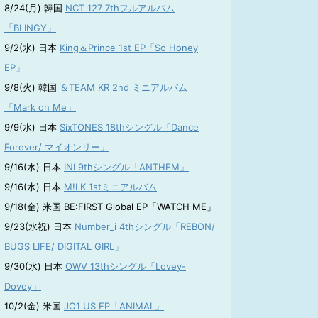
8/24(月) 韓国
NCT 127 7thフルアルバム
「BLINGY」
9/2(水) 日本
King＆Prince 1st EP「So Honey
EP」
9/8(火) 韓国
＆TEAM KR 2nd ミニアルバム
「Mark on Me」
9/9(水) 日本
SixTONES 18thシングル「Dance
Forever/ マイオンリー」
9/16(水) 日本
INI 9thシングル「ANTHEM」
9/16(水) 日本
M!LK 1stミニアルバム
9/18(金) 米国 BE:FIRST Global EP「WATCH ME」
9/23(水祝) 日本
Number_i 4thシングル「REBON/
BUGS LIFE/ DIGITAL GIRL」
9/30(水) 日本
OWV 13thシングル「Lovey-
Dovey」
10/2(金) 米国
JO1 US EP「ANIMAL」