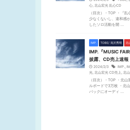
心
,
北山宏光 乱心CD
（目次）・TOP ・『乱心
少なくないし、違和感が
したソロ活動を開 ...
IMP.
TOBE/ 滝沢秀明
北山
IMP.『MUSIC 
披露、CD売上速報
2024/2/3
IMP.
,
I
光
,
北山宏光 CD売上
,
北山宏
（目次）・TOP ・北山宏
ルボードで3万枚 ・北
バックにオーディ ...