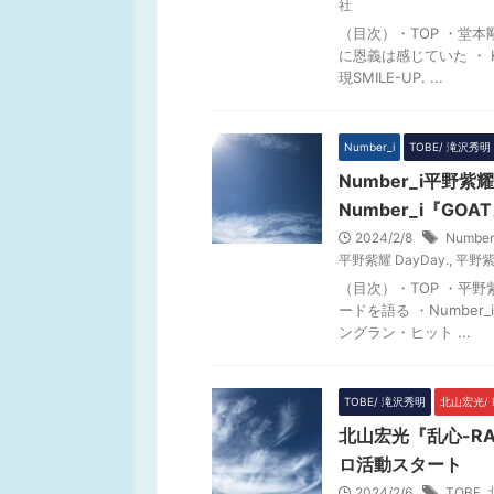
社
（目次）・TOP ・堂
に恩義は感じていた ・ K
現SMILE-UP. ...
Number_i
TOBE/ 滝沢秀明
Number_i平野
Number_i『GO
2024/2/8
Number
平野紫耀 DayDay.
,
平野紫
（目次）・TOP ・平野
ードを語る ・Numbe
ングラン・ヒット ...
TOBE/ 滝沢秀明
北山宏光/ K
北山宏光『乱心-RA
ロ活動スタート
2024/2/6
TOBE
,