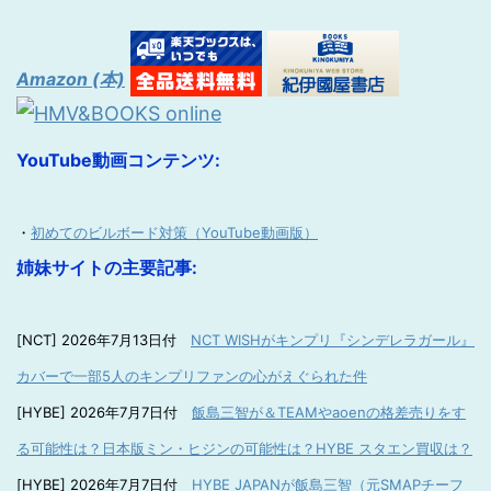
Amazon (本)
YouTube動画コンテンツ:
・
初めてのビルボード対策（YouTube動画版）
姉妹サイトの主要記事:
[NCT] 2026年7月13日付
NCT WISHがキンプリ『シンデレラガール』
カバーで一部5人のキンプリファンの心がえぐられた件
[HYBE] 2026年7月7日付
飯島三智が＆TEAMやaoenの格差売りをす
る可能性は？日本版ミン・ヒジンの可能性は？HYBE スタエン買収は？
[HYBE] 2026年7月7日付
HYBE JAPANが飯島三智（元SMAPチーフ