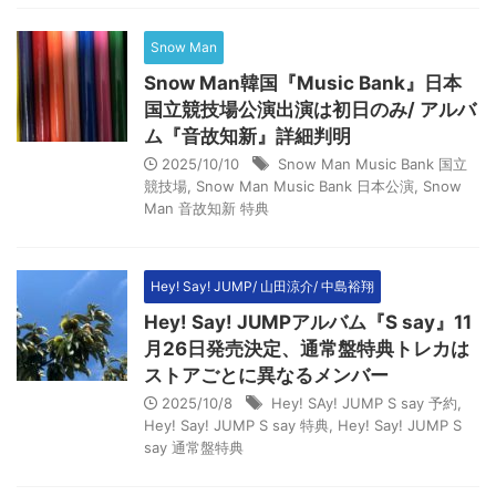
Snow Man
Snow Man韓国『Music Bank』日本
国立競技場公演出演は初日のみ/ アルバ
ム『音故知新』詳細判明
2025/10/10
Snow Man Music Bank 国立
競技場
,
Snow Man Music Bank 日本公演
,
Snow
Man 音故知新 特典
Hey! Say! JUMP/ 山田涼介/ 中島裕翔
Hey! Say! JUMPアルバム『S say』11
月26日発売決定、通常盤特典トレカは
ストアごとに異なるメンバー
2025/10/8
Hey! SAy! JUMP S say 予約
,
Hey! Say! JUMP S say 特典
,
Hey! Say! JUMP S
say 通常盤特典