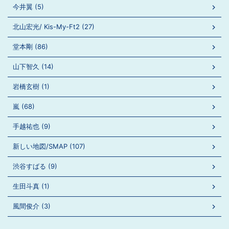
今井翼 (5)
北山宏光/ Kis-My-Ft2 (27)
堂本剛 (86)
山下智久 (14)
岩橋玄樹 (1)
嵐 (68)
手越祐也 (9)
新しい地図/SMAP (107)
渋谷すばる (9)
生田斗真 (1)
風間俊介 (3)