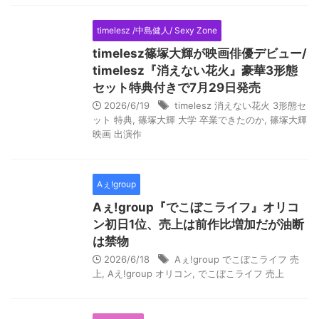
timelesz /中島健人/ Sexy Zone
timelesz篠塚大輝が映画俳優デビュー/
timelesz『消えない花火』豪華3形態
セット特典付きで7月29日発売
2026/6/19
timelesz 消えない花火 3形態セ
ット 特典
,
篠塚大輝 大学 卒業できたのか
,
篠塚大輝
映画 出演作
Aぇ!group
Aぇ!group『でこぼこライフ』オリコ
ン初日1位、売上は前作比増加だが油断
は禁物
2026/6/18
Aぇ!group でこぼこライフ 売
上
,
Aえ!group オリコン
,
でこぼこライフ 売上