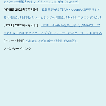
カバーで一部5人のキンプリファンの心がえぐられた件
[HYBE] 2026年7月7日付
飯島三智が＆TEAMやaoenの格差売りをす
る可能性は？日本版ミン・ヒジンの可能性は？HYBE スタエン買収は？
[HYBE] 2026年7月7日付
HYBE JAPANが飯島三智（元SMAPチーフ
マネ）をJ-POPエグゼクティブプロデューサーに起用！びっくりすぎる
[チャート対策]
初心者向けビルボード対策（Web版）
スポンサードリンク