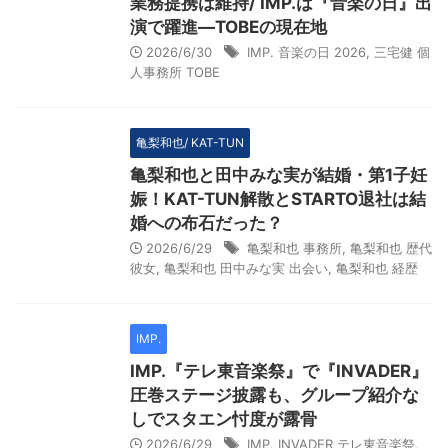
業務提携は維持/ IMP.は『音楽の日』出
演で躍進―TOBEの現在地
2026/6/30
IMP. 音楽の日 2026
,
三宅健 個
人事務所 TOBE
亀梨和也/ KAT-TUN
亀梨和也と田中みな実が結婚・第1子妊
娠！KAT-TUN解散とSTARTO退社は結
婚への布石だった？
2026/6/29
亀梨和也 事務所
,
亀梨和也 歴代
彼女
,
亀梨和也 田中みな実 出会い
,
亀梨和也 経歴
IMP.
IMP.『テレ東音楽祭』で『INVADER』
圧巻ステージ披露も、グループ紹介な
しでスタエン忖度が露骨
2026/6/29
IMP. INVADER テレ東音楽祭
,