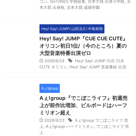
コン
,
SixTONES 学校給食
,
京本大我 出身小学校
,
京
本大我 出身校
,
京本大我 成城学園
Hey! Say! JUMP/ 山田涼介/ 中島裕翔
Hey! Say! JUMP『CUE CUE CUTE』
オリコン初日1位/（今のところ）夏の
大型音楽特番出演ゼロ
2026/6/24
Hey! Say! JUMP CUE CUE
CUTE オリコン
,
Hey! Say! JUMP 音楽番組 出演
Aぇ!group
Aぇ!group『でこぼこライフ』初週売
上が前作比増加、ビルボードはハーフ
ミリオン超え
2026/6/23
Aぇ!group でこぼこライフ 売
上
,
Aぇ!group ハーフミリオン
,
でこぼこライフ 売
上