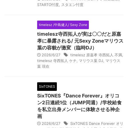
STARTO忖度
,
スタエン忖度
timelesz /中島健人/ Sexy Zone
timelesz寺西拓人が実は〇〇だと原嘉
孝に暴露される/ 元Sexy Zoneマリウス
葉の容貌が激変（臨時DJ）
2026/6/27
timelesz 原嘉孝 寺西拓人 不満
,
timelesz 寺西拓人 ケチ
,
マリウス葉 DJ
,
マリウス
葉 現在
SixTONES
SixTONES『Dance Forever』オリコ
ン2日連続1位（JUMP同週）/学校給食
を私立出身メンバーに体験させる神企
画
2026/6/27
SixTONES Dance Forever オリ