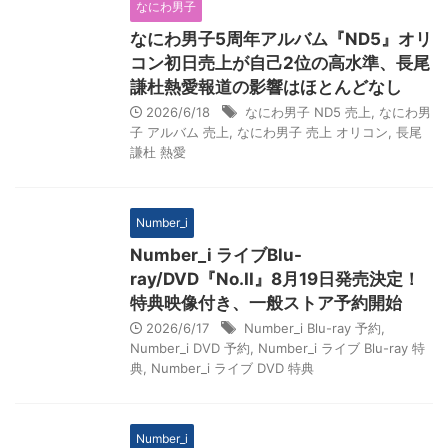
なにわ男子
なにわ男子5周年アルバム『ND5』オリ
コン初日売上が自己2位の高水準、長尾
謙杜熱愛報道の影響はほとんどなし
2026/6/18
なにわ男子 ND5 売上
,
なにわ男
子 アルバム 売上
,
なにわ男子 売上 オリコン
,
長尾
謙杜 熱愛
Number_i
Number_i ライブBlu-
ray/DVD『No.II』8月19日発売決定！
特典映像付き、一般ストア予約開始
2026/6/17
Number_i Blu-ray 予約
,
Number_i DVD 予約
,
Number_i ライブ Blu-ray 特
典
,
Number_i ライブ DVD 特典
Number_i