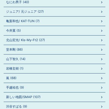
なにわ男子 (40)
ジュニア/ 元ジュニア (27)
亀梨和也/ KAT-TUN (7)
今井翼 (5)
北山宏光/ Kis-My-Ft2 (27)
堂本剛 (86)
山下智久 (14)
岩橋玄樹 (1)
嵐 (68)
手越祐也 (9)
新しい地図/SMAP (107)
渋谷すばる (9)