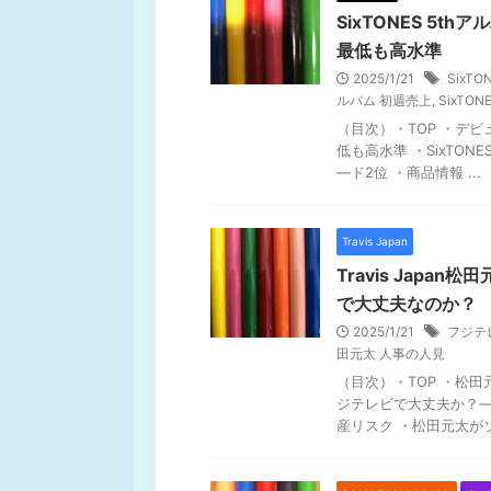
SixTONES 5
最低も高水準
2025/1/21
SixTO
ルバム 初週売上
,
SixTO
（目次）・TOP ・デ
低も高水準 ・SixTO
―ド2位 ・商品情報 ...
Travis Japan
Travis Jap
で大丈夫なのか？
2025/1/21
フジテ
田元太 人事の人見
（目次）・TOP ・松
ジテレビで大丈夫か？
産リスク ・松田元太がソロ