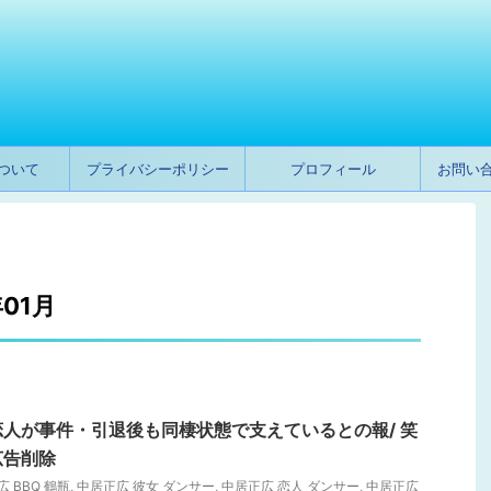
ついて
プライバシーポリシー
プロフィール
お問い
01月
人が事件・引退後も同棲状態で支えているとの報/ 笑
広告削除
 BBQ 鶴瓶
,
中居正広 彼女 ダンサー
,
中居正広 恋人 ダンサー
,
中居正広