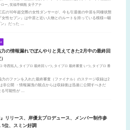
シロー
,
笑福亭鶴瓶 女子アナ
居正広の10年超交際の女性ダンサーが、今も引退後の中居を同棲状態
『女性セブン』は中居と近い人物とのルートを持っている模様―騒
』だった ...
ne
協力の情報漏れでぼんやりと見えてきた2月中の最終回
定）
ロ 寺西拓人
,
タイプロ 最終回 いつ
,
タイプロ 最終審査 いつ
,
タイプロ 番
組協力のファンを入れた最終審査（ファイナル）のステージ収録は2
は非公開 ・情報漏洩の観点からは収録後は迅速に公開すべきだ
る可能性が ...
OD_i』リリース、岸優太プロデュース、メンバー制作参
L 1位、スミン好調