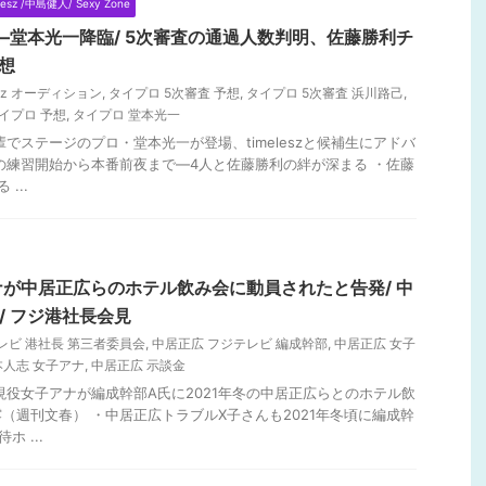
lesz /中島健人/ Sexy Zone
2―堂本光一降臨/ 5次審査の通過人数判明、佐藤勝利チ
想
lesz オーディション
,
タイプロ 5次審査 予想
,
タイプロ 5次審査 浜川路己
,
イプロ 予想
,
タイプロ 堂本光一
輩でステージのプロ・堂本光一が登場、timeleszと候補生にアドバ
の練習開始から本番前夜まで―4人と佐藤勝利の絆が深まる ・佐藤
...
が中居正広らのホテル飲み会に動員されたと告発/ 中
/ フジ港社長会見
レビ 港社長 第三者委員会
,
中居正広 フジテレビ 編成幹部
,
中居正広 女子
本人志 女子アナ
,
中居正広 示談金
ジ現役女子アナが編成幹部A氏に2021年冬の中居正広らとのホテル飲
（週刊文春） ・中居正広トラブルX子さんも2021年冬頃に編成幹
 ...