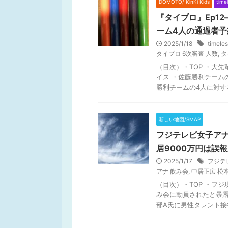
DOMOTO/ KinKi Kids
time
『タイプロ』Ep1
ーム4人の通過者予
2025/1/18
time
タイプロ 6次審査 人数
,
タ
（目次）・TOP ・大先
イス ・佐藤勝利チーム
勝利チームの4人に対する 
新しい地図/SMAP
フジテレビ女子アナ
居9000万円は誤報
2025/1/17
フジテ
アナ 飲み会
,
中居正広 松
（目次）・TOP ・フ
み会に動員されたと暴露
部A氏に男性タレント接待ホ