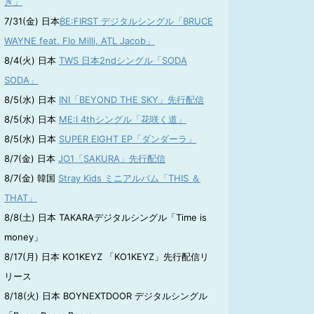
き」
7/31(金) 日本
BE:FIRST デジタルシングル「BRUCE
WAYNE feat. Flo Milli, ATL Jacob」
8/4(火) 日本
TWS 日本2ndシングル「SODA
SODA」
8/5(水) 日本
INI「BEYOND THE SKY」先行配信
8/5(水) 日本
ME:I 4thシングル「花咲く道」
8/5(水) 日本
SUPER EIGHT EP「ダンダーラ」
8/7(金) 日本
JO1「SAKURA」先行配信
8/7(金) 韓国
Stray Kids ミニアルバム「THIS ＆
THAT」
8/8(土) 日本 TAKARAデジタルシングル「Time is
money」
8/17(月) 日本 KO1KEYZ 「KO1KEYZ」先行配信リ
リース
8/18(火) 日本 BOYNEXTDOOR デジタルシングル