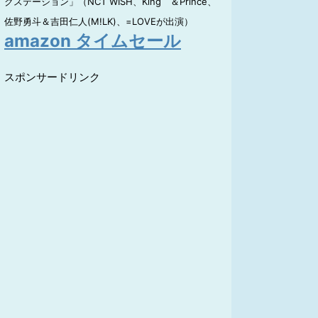
クステーション」（NCT WISH、King ＆Prince、
佐野勇斗＆吉田仁人(M!LK)、=LOVEが出演）
amazon タイムセール
スポンサードリンク