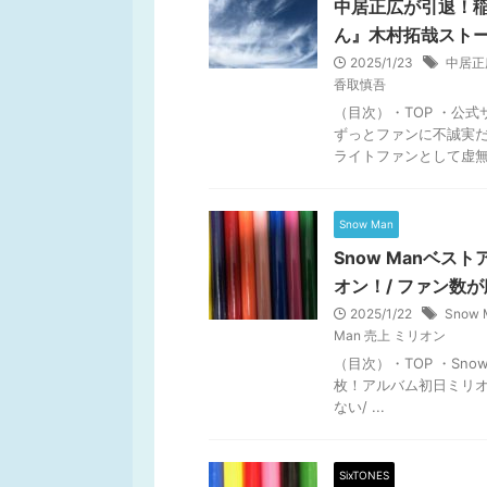
中居正広が引退！
ん』木村拓哉ストー
2025/1/23
中居正
香取慎吾
（目次）・TOP ・公
ずっとファンに不誠実だ
ライトファンとして虚無感
Snow Man
Snow Manベスト
オン！/ ファン数
2025/1/22
Snow
Man 売上 ミリオン
（目次）・TOP ・Snow
枚！アルバム初日ミリオ
ない/ ...
SixTONES