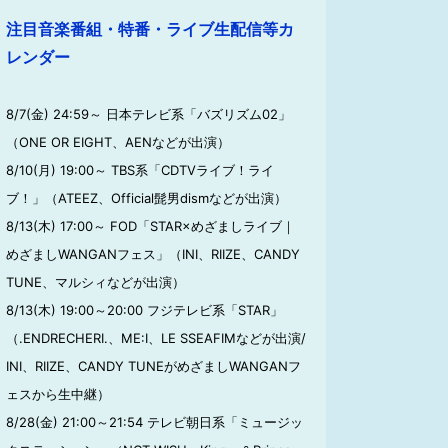
注目音楽番組・特番・ライブ生配信等カ
レンダー
8/7(金) 24:59～ 日本テレビ系「バズリズム02」
（ONE OR EIGHT、AENなどが出演）
8/10(月) 19:00～ TBS系「CDTVライブ！ライ
ブ！」（ATEEZ、Official髭男dismなどが出演）
8/13(木) 17:00～ FOD「STAR×めざましライブ｜
めざましWANGANフェス」（INI、RIIZE、CANDY
TUNE、マルシィなどが出演）
8/13(木) 19:00～20:00 フジテレビ系「STAR」
（.ENDRECHERI.、ME:I、LE SSEAFIMなどが出演/
INI、RIIZE、CANDY TUNEがめざましWANGANフ
ェスから生中継）
8/28(金) 21:00～21:54 テレビ朝日系「ミュージッ