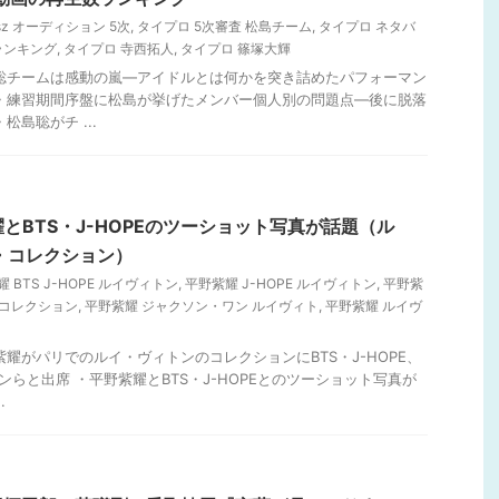
lesz オーディション 5次
,
タイプロ 5次審査 松島チーム
,
タイプロ ネタバ
ランキング
,
タイプロ 寺西拓人
,
タイプロ 篠塚大輝
島聡チームは感動の嵐―アイドルとは何かを突き詰めたパフォーマン
・練習期間序盤に松島が挙げたメンバー個人別の問題点―後に脱落
松島聡がチ ...
野紫耀とBTS・J-HOPEのツーショット写真が話題（ル
・コレクション）
 BTS J-HOPE ルイヴィトン
,
平野紫耀 J-HOPE ルイヴィトン
,
平野紫
ン コレクション
,
平野紫耀 ジャクソン・ワン ルイヴィト
,
平野紫耀 ルイヴ
紫耀がパリでのルイ・ヴィトンのコレクションにBTS・J-HOPE、
ンらと出席 ・平野紫耀とBTS・J-HOPEとのツーショット写真が
.