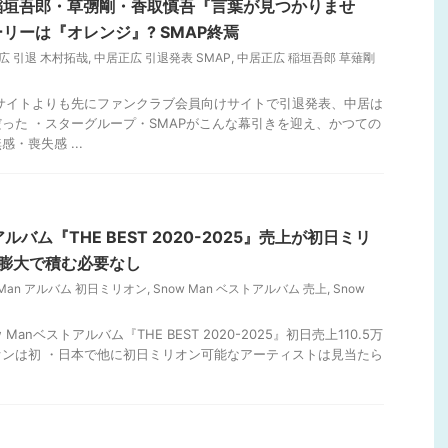
稲垣吾郎・草彅剛・香取慎吾『言葉が見つかりませ
リーは『オレンジ』? SMAP終焉
広 引退 木村拓哉
,
中居正広 引退発表 SMAP
,
中居正広 稲垣吾郎 草薙剛
式サイトよりも先にファンクラブ会員向けサイトで引退発表、中居は
った ・スターグループ・SMAPがこんな幕引きを迎え、かつての
・喪失感 ...
アルバム『THE BEST 2020-2025』売上が初日ミリ
が膨大で積む必要なし
 Man アルバム 初日ミリオン
,
Snow Man ベストアルバム 売上
,
Snow
 Manベストアルバム『THE BEST 2020-2025』初日売上110.5万
ンは初 ・日本で他に初日ミリオン可能なアーティストは見当たら