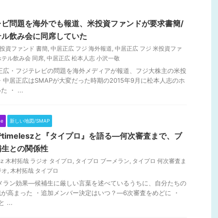
レビ問題を海外でも報道、米投資ファンドが要求書簡/
テル飲み会に同席していた
米投資ファンド 書簡
,
中居正広 フジ 海外報道
,
中居正広 フジ 米投資ファ
ホテル飲み会 同席
,
中居正広 松本人志 小沢一敬
居正広・フジテレビの問題を海外メディアが報道、フジ大株主の米投
・中居正広はSMAPが大変だった時期の2015年9月に松本人志のホ
・ ...
ne
新しい地図/SMAP
timeleszと『タイプロ』を語る―何次審査まで、ブ
補生との関係性
lesz 木村拓哉 ラジオ タイプロ
,
タイプロ ブーメラン
,
タイプロ 何次審査ま
ジオ
,
木村拓哉 タイプロ
ーメラン効果―候補生に厳しい言葉を述べているうちに、自分たちの
が高まった ・追加メンバー決定はいつ？―6次審査をめどに ・
 ...