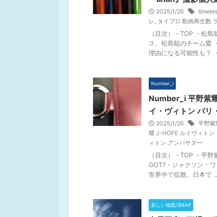
2025/1/26
time
レ
,
タイプロ 動画再生数 
（目次）・TOP ・松
ス、松島聡のチーム愛 
理由になる可能性も？ ・
Number_i
Number_i 平
イ・ヴィトン パリ
2025/1/26
平野紫耀
耀 J-HOPE ルイヴィト
ィトン アンバサダー
（目次）・TOP ・平野
GOT7・ジャクソン・ワ
世界中で拡散、日本で ..
新しい地図/SMAP