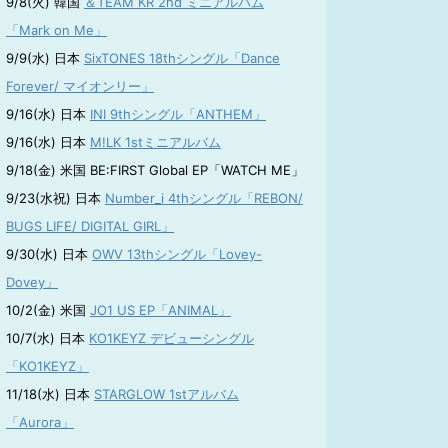
9/8(火) 韓国
＆TEAM KR 2nd ミニアルバム
「Mark on Me」
9/9(水) 日本
SixTONES 18thシングル「Dance
Forever/ マイオンリー」
9/16(水) 日本
INI 9thシングル「ANTHEM」
9/16(水) 日本
M!LK 1stミニアルバム
9/18(金) 米国 BE:FIRST Global EP「WATCH ME」
9/23(水祝) 日本
Number_i 4thシングル「REBON/
BUGS LIFE/ DIGITAL GIRL」
9/30(水) 日本
OWV 13thシングル「Lovey-
Dovey」
10/2(金) 米国
JO1 US EP「ANIMAL」
10/7(水) 日本
KO1KEYZ デビューシングル
「KO1KEYZ」
11/18(水) 日本
STARGLOW 1stアルバム
「Aurora」