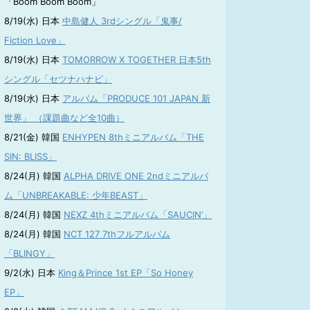
「Boom Boom Boom」
8/19(水) 日本
中島健人 3rdシングル「鬼事/
Fiction Love」
8/19(水) 日本
TOMORROW X TOGETHER 日本5th
シングル「セツナハナビ」
8/19(水) 日本
アルバム「PRODUCE 101 JAPAN 新
世界」 （課題曲など全10曲）
8/21(金) 韓国
ENHYPEN 8thミニアルバム「THE
SIN: BLISS」
8/24(月) 韓国
ALPHA DRIVE ONE 2ndミニアルバ
ム「UNBREAKABLE: 少年BEAST」
8/24(月) 韓国
NEXZ 4thミニアルバム「SAUCIN’」
8/24(月) 韓国
NCT 127 7thフルアルバム
「BLINGY」
9/2(水) 日本
King＆Prince 1st EP「So Honey
EP」