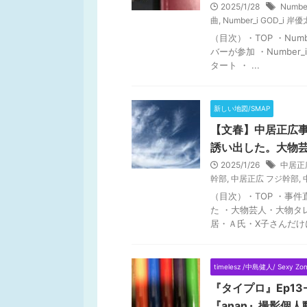
2025/1/28
Numbe
曲
,
Number_i GOD_i 
（目次）・TOP ・Nu
バーが参加 ・Number
タート ・ ...
新しい地図/SMAP
【文春】中居正広事
誘い出した。大物
2025/1/26
中居正
幹部
,
中居正広 フジ幹部
,
（目次）・TOP ・事
た ・大物芸人・大物タ
居・Ａ氏・X子さんだけにな
timelesz /中島健人/ Sexy Zo
『タイプロ』Ep1
『anan』撮影個