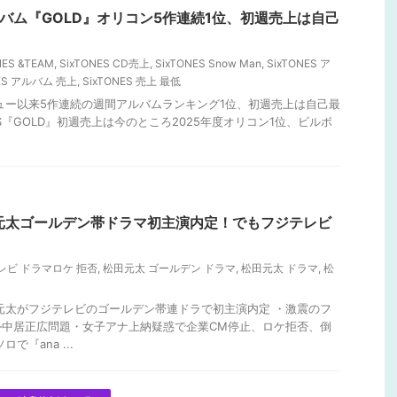
thアルバム『GOLD』オリコン5作連続1位、初週売上は自己
NES &TEAM
,
SixTONES CD売上
,
SixTONES Snow Man
,
SixTONES ア
NES アルバム 売上
,
SixTONES 売上 最低
ビュー以来5作連続の週間アルバムランキング1位、初週売上は自己最
NES『GOLD』初週売上は今のところ2025年度オリコン1位、ビルボ
an松田元太ゴールデン帯ドラマ初主演内定！でもフジテレビ
レビ ドラマロケ 拒否
,
松田元太 ゴールデン ドラマ
,
松田元太 ドラマ
,
松
田元太がフジテレビのゴールデン帯連ドラで初主演内定 ・激震のフ
―中居正広問題・女子アナ上納疑惑で企業CM停止、ロケ拒否、倒
で『ana ...