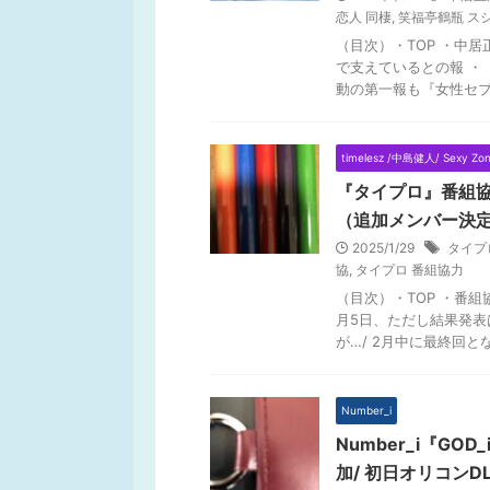
恋人 同棲
,
笑福亭鶴瓶 ス
（目次）・TOP ・中
で支えているとの報 ・
動の第一報も『女性セブン
timelesz /中島健人/ Sexy Zo
『タイプロ』番組
（追加メンバー決
2025/1/29
タイプ
協
,
タイプロ 番組協力
（目次）・TOP ・番
月5日、ただし結果発表
が…/ 2月中に最終回とな
Number_i
Number_i『G
加/ 初日オリコンD