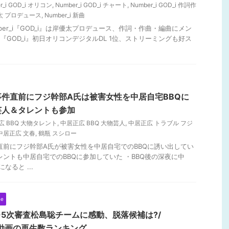
r_i GOD_i オリコン
,
Number_i GOD_i チャート
,
Number_i GOD_i 作詞作
岸優太 プロデュース
,
Number_i 新曲
mber_i『GOD_i』は岸優太プロデュース、作詞・作曲・編曲にメン
_i『GOD_i』初日オリコンデジタルDL 1位、ストリーミングも好ス
件直前にフジ幹部A氏は被害女性を中居自宅BBQに
芸人＆タレントも参加
広 BBQ 大物タレント
,
中居正広 BBQ 大物芸人
,
中居正広 トラブル フジ
中居正広 文春
,
鶴瓶 スシロー
件直前にフジ幹部A氏が被害女性を中居自宅でのBBQに誘い出してい
レントも中居自宅でのBBQに参加していた ・BBQ後の深夜に中
ると ...
ne
3-5次審査松島聡チームに感動、脱落候補は?/
人動画の再生数ランキング