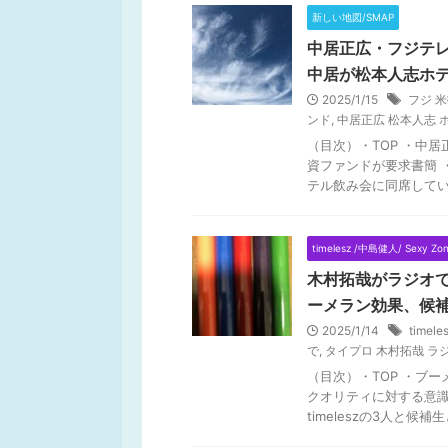
新しい地図/SMAP
中居正広・フジテ
中居が松本人志ホ
2025/1/15
フジ 
ンド
,
中居正広 松本人志 
（目次）・TOP ・中
資ファンドが要求書簡 
テル飲み会に同席していた 
timelesz /中島健人/ Sexy Zo
木村拓哉がラジオで
ーメラン効果、候
2025/1/14
time
で
,
タイプロ 木村拓哉 ラ
（目次）・TOP ・ブ
クオリティに対する意識
timeleszの3人と候補生と