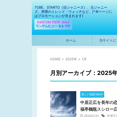
TOBE、STARTO（旧ジャニーズ）、元ジャニー
ズ、界隈のトレンド・ウォッチなど。[*本ページに
はプロモーションが含まれます]
ホーム
当サイトに
HOME
>
2025年
>
1月
月別アーカイブ：2025年
新しい地図/SMAP
中居正広を長年の恋
福亭鶴瓶スシロー
2025/1/31
中居正広