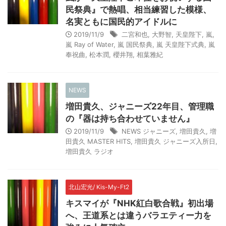
民祭典』で熱唱、相当練習した模様、
名実ともに国民的アイドルに
2019/11/9
二宮和也
,
大野智
,
天皇陛下
,
嵐
,
嵐 Ray of Water
,
嵐 国民祭典
,
嵐 天皇陛下式典
,
嵐
奉祝曲
,
松本潤
,
櫻井翔
,
相葉雅紀
NEWS
増田貴久、ジャニーズ22年目、管理職
の『器は持ち合わせていません』
2019/11/9
NEWS ジャニーズ
,
増田貴久
,
増
田貴久 MASTER HITS
,
増田貴久 ジャニーズ入所日
,
増田貴久 ラジオ
北山宏光/ Kis-My-Ft2
キスマイが『NHK紅白歌合戦』初出場
へ、王道系とは違うバラエティー力を