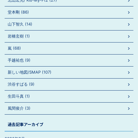
北山宏光/ Kis-My-Ft2 (27)
堂本剛 (86)
山下智久 (14)
岩橋玄樹 (1)
嵐 (68)
手越祐也 (9)
新しい地図/SMAP (107)
渋谷すばる (9)
生田斗真 (1)
風間俊介 (3)
過去記事アーカイブ