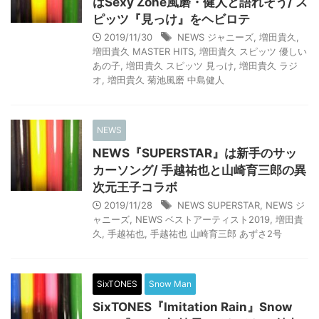
はSexy Zone風磨・健人と語れそう/ ス
ピッツ『見っけ』をヘビロテ
2019/11/30
NEWS ジャニーズ
,
増田貴久
,
増田貴久 MASTER HITS
,
増田貴久 スピッツ 優しい
あの子
,
増田貴久 スピッツ 見っけ
,
増田貴久 ラジ
オ
,
増田貴久 菊池風磨 中島健人
NEWS
NEWS『SUPERSTAR』は新手のサッ
カーソング/ 手越祐也と山崎育三郎の異
次元王子コラボ
2019/11/28
NEWS SUPERSTAR
,
NEWS ジ
ャニーズ
,
NEWS ベストアーティスト2019
,
増田貴
久
,
手越祐也
,
手越祐也 山崎育三郎 あずさ2号
SixTONES
Snow Man
SixTONES『Imitation Rain』Snow