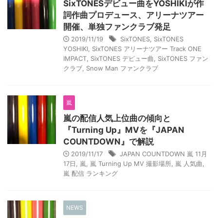
SixTONESデビュー曲をYOSHIKIが作
詞作曲プロデュース、アリーナツアー
開催、単独ファンクラブ発足
2019/11/19
SixTONES
,
SixTONES
YOSHIKI
,
SixTONES アリーナツアー Track ONE
IMPACT
,
SixTONES デビュー曲
,
SixTONES ファン
クラブ
,
Snow Man ファンクラブ
嵐
嵐の配信人気上位曲の傾向と
『Turning Up』MVを『JAPAN
COUNTDOWN』で解説
2019/11/17
JAPAN COUNTDOWN 嵐 11月
17日
,
嵐
,
嵐 Turning Up MV 撮影場所
,
嵐 人気曲
,
嵐 配信 ランキング
NEWS