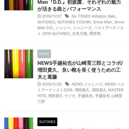
Man『D.D.』初披露、それぞれの魅力
が活きる曲とパフォーマンス
2019/11/27
Six TONES Imitation Rain
,
SixTONES
,
SixTONES YOSHIKI
,
Snow Man
,
Snow
Man D.D.
,
ジェシー
,
ジャニーズ
,
ベストアーティス
ト 2019 SixTONES
,
京本大我
,
櫻井翔
NEWS
NEWS手越祐也が山崎育三郎とコラボ/
増田貴久、良い靴を長く使うための工
夫と葛藤
2019/11/26
NEWS ジャニーズ
,
NEWS ベス
トアーティスト2019
,
増田貴久
,
増田貴久 MASTER
HITS
,
増田貴久 ラジオ
,
手越祐也
,
手越祐也 山崎育
三郎
SixTONES