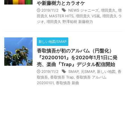
や新藤樹力とカラオケ
2019/11/2
NEWS ジャニーズ
,
増田貴久
,
増
田貴久 MASTER HITS
,
増田貴久 VS嵐
,
増田貴久 ラ
ジオ
,
増田貴久 野澤祐樹 新藤樹力
新しい地図/SMAP
香取慎吾が初のアルバム（円盤化）
『20200101』を2020年1月1日に発
売、楽曲『Trap』デジタル配信開始
2019/11/2
SMAP
,
元SMAP
,
新しい地図
,
香
取慎吾
,
香取慎吾 Trap
,
香取慎吾 アルバム
20200101
,
香取慎吾 新曲