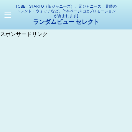
TOBE、STARTO（旧ジャニーズ）、元ジャニーズ、界隈の
トレンド・ウォッチなど。[*本ページにはプロモーション
が含まれます]
ランダムビュー セレクト
スポンサードリンク