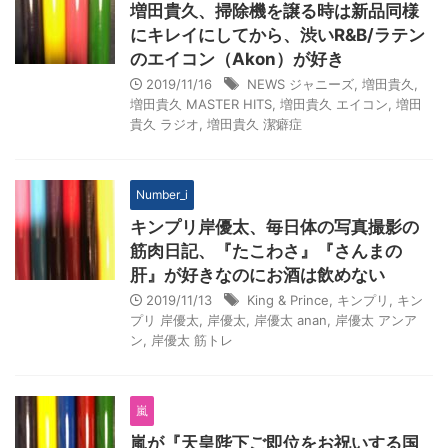
増田貴久、掃除機を譲る時は新品同様
にキレイにしてから、渋いR&B/ラテン
のエイコン（Akon）が好き
2019/11/16
NEWS ジャニーズ
,
増田貴久
,
増田貴久 MASTER HITS
,
増田貴久 エイコン
,
増田
貴久 ラジオ
,
増田貴久 潔癖症
Number_i
キンプリ岸優太、毎日体の写真撮影の
筋肉日記、『たこわさ』『さんまの
肝』が好きなのにお酒は飲めない
2019/11/13
King & Prince
,
キンプリ
,
キン
プリ 岸優太
,
岸優太
,
岸優太 anan
,
岸優太 アンア
ン
,
岸優太 筋トレ
嵐
嵐が『天皇陛下ご即位をお祝いする国