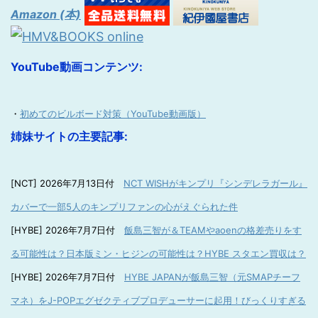
Amazon (本)
YouTube動画コンテンツ:
・
初めてのビルボード対策（YouTube動画版）
姉妹サイトの主要記事:
[NCT] 2026年7月13日付
NCT WISHがキンプリ『シンデレラガール』
カバーで一部5人のキンプリファンの心がえぐられた件
[HYBE] 2026年7月7日付
飯島三智が＆TEAMやaoenの格差売りをす
る可能性は？日本版ミン・ヒジンの可能性は？HYBE スタエン買収は？
[HYBE] 2026年7月7日付
HYBE JAPANが飯島三智（元SMAPチーフ
マネ）をJ-POPエグゼクティブプロデューサーに起用！びっくりすぎる