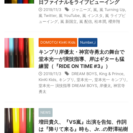
日ファイナルをライブビューイング
2019/11/3
ジャニーズ
,
嵐
,
嵐 Turning Up
,
嵐 Twitter
,
嵐 YouTube
,
嵐 インスタ
,
嵐 ライブビ
ューイング
,
嵐 新国立
,
嵐 配信
,
松本潤
,
櫻井翔
DOMOTO/ KinKi Kids
Number_i
キンプリ岸優太・神宮寺勇太の舞台で
堂本光一が演技指導、岸はギターも猛
練習（『RIDE ON TIME #3』）
2019/11/3
DREAM BOYS
,
King & Prince
,
KinKi Kids
,
キンプリ
,
堂本光一
,
堂本光一 キンプリ
,
堂本光一 演技指導 DREAM BOYS
,
岸優太
,
神宮寺
勇太
NEWS
増田貴久、『VS嵐』出演を告知、作詞
は『降りて来る』時も、Jr. .の野澤祐樹