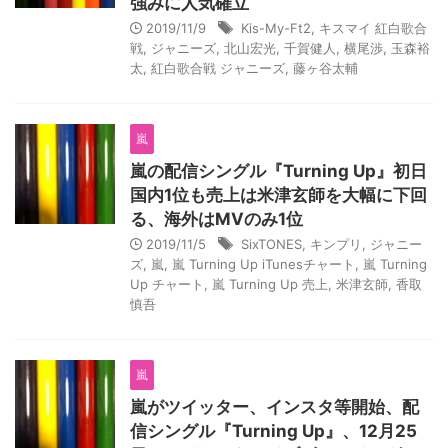
強みに人気確立
2019/11/9
Kis-My-Ft2
,
キスマイ 紅白歌合
戦
,
ジャニーズ
,
北山宏光
,
千賀健人
,
横尾渉
,
玉森裕
太
,
紅白歌合戦 ジャニーズ
,
藤ヶ谷太輔
嵐
嵐の配信シングル『Turning Up』初日
国内1位も売上は米津玄師を大幅に下回
る、海外はMVのみ1位
2019/11/5
SixTONES
,
キンプリ
,
ジャニー
ズ
,
嵐
,
嵐 Turning Up iTunesチャート
,
嵐 Turning
Up チャート
,
嵐 Turning Up 売上
,
米津玄師
,
香取
慎吾
嵐
嵐がツイッター、インスタ等開始、配
信シングル『Turning Up』、12月25