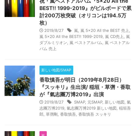
祝・嵐ベストアルバム『5×20 All the
BEST!! 1999-2019』がビルボードで累
計200万枚突破（オリコンは194.5万
枚）
2019/8/27
嵐
,
嵐 5×20 All the BEST 売上
,
嵐 5×20 All the BEST!! 1999-2019
,
嵐 CD売上
,
嵐
ダブルミリオン
,
嵐 ベストアルバム
,
嵐 ベストアル
バム 売上
新しい地図/SMAP
香取慎吾が明日（2019年8月28日）
『スッキリ』生出演/ 稲垣・草彅・香取
が『氣志團万博2019』出演
2019/8/27
SMAP
,
元SMAP
,
新しい地図
,
氣
志團万博2019
,
氣志團万博2019 新しい地図
,
稲垣吾
郎
,
草彅剛
,
香取慎吾
,
香取慎吾 スッキリ
嵐