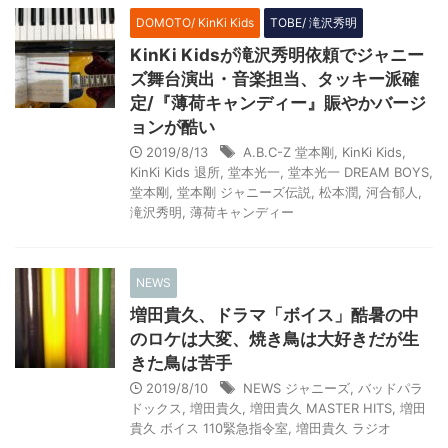
DOMOTO/ KinKi Kids
TOBE/ 滝沢秀明
KinKi Kidsが滝沢秀明依頼でジャニー
ズ舞台演出・音楽担当、タッキー派確
定/『薄荷キャンディー』賑やかバージ
ョンが酷い
2019/8/13
A.B.C-Z 堂本剛
,
KinKi Kids
,
KinKi Kids 退所
,
堂本光一
,
堂本光一 DREAM BOYS
,
堂本剛
,
堂本剛 ジャニーズ伝説
,
松本潤
,
河合郁人
,
滝沢秀明
,
薄荷キャンディー
NEWS
増田貴久、ドラマ「ボイス」酷暑の中
のロケは大変、焼き鳥は大好きだが生
きた鳥は苦手
2019/8/10
NEWS ジャニーズ
,
バッドパラ
ドックス
,
増田貴久
,
増田貴久 MASTER HITS
,
増田
貴久 ボイス 110緊急指令室
,
増田貴久 ラジオ