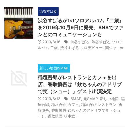
渋谷すばる
渋谷すばるが1stソロアルバム『二歳』
を2019年10月9日に発売、SNSでファ
ンとのコミュニケーションも
2019/8/16
渋谷すばる
,
渋谷すばる ソロア
ルバム 二歳
,
渋谷すばる ソロデビュー
,
関ジャニ∞
新しい地図/SMAP
稲垣吾郎がレストランとカフェを出
店、香取慎吾は「欽ちゃんのアドリブ
で笑（ショー）」ゲスト出演決定
2019/8/13
SMAP
,
元SMAP
,
新しい地図
,
稲
垣吾郎
,
稲垣吾郎 カフェ
,
稲垣吾郎 レストラン
,
香
取慎吾
,
香取慎吾 欽ちゃんのアドリブで笑（ショ
ー）
,
香取慎吾 萩本欽一