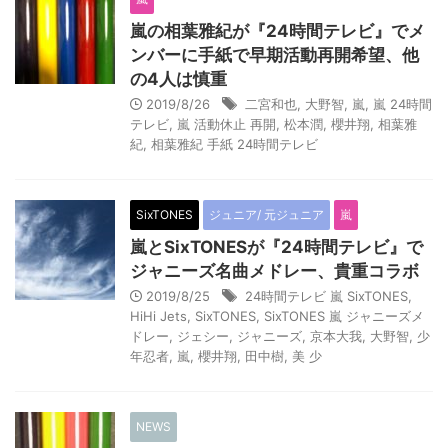
嵐の相葉雅紀が『24時間テレビ』でメ
ンバーに手紙で早期活動再開希望、他
の4人は慎重
2019/8/26
二宮和也
,
大野智
,
嵐
,
嵐 24時間
テレビ
,
嵐 活動休止 再開
,
松本潤
,
櫻井翔
,
相葉雅
紀
,
相葉雅紀 手紙 24時間テレビ
SixTONES
ジュニア/ 元ジュニア
嵐
嵐とSixTONESが『24時間テレビ』で
ジャニーズ名曲メドレー、貴重コラボ
2019/8/25
24時間テレビ 嵐 SixTONES
,
HiHi Jets
,
SixTONES
,
SixTONES 嵐 ジャニーズメ
ドレー
,
ジェシー
,
ジャニーズ
,
京本大我
,
大野智
,
少
年忍者
,
嵐
,
櫻井翔
,
田中樹
,
美 少
NEWS