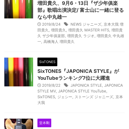
増田貴久、9月6・13日『ザ少年俱楽
部』歌唱出演決定/ 富士山に一緒に登る
なら中丸雄一
2019/8/24
NEWS ジャニーズ
,
京本大我 増
田貴久
,
増田貴久
,
増田貴久 MASTER HITS
,
増田貴
久 ザ少年俱楽部
,
増田貴久 ラジオ
,
増田貴久 中丸雄
一
,
高橋海人 増田貴久
SixTONES
SixTONES『JAPONICA STYLE』が
YouTubeランキング7位に大躍進
2019/8/22
JAPONICA STYLE
,
JAPONICA
STYLE MV
,
JAPONICA STYLE YouTube
,
SixTONES
,
ジェシー
,
ストーンズ ジャニーズ
,
京本
大我
堂本剛