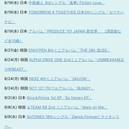
8/19(水) 日本
中島健人 3rdシングル「鬼事/ Fiction Love」
8/19(水) 日本
TOMORROW X TOGETHER 日本5thシングル「セツナハ
ナビ」
8/19(水) 日本
アルバム「PRODUCE 101 JAPAN 新世界」 （課題曲な
ど全10曲）
8/21(金) 韓国
ENHYPEN 8thミニアルバム「THE SIN: BLISS」
8/24(月) 韓国
ALPHA DRIVE ONE 2ndミニアルバム「UNBREAKABLE:
少年BEAST」
8/24(月) 韓国
NEXZ 4thミニアルバム「SAUCIN’」
8/24(月) 韓国
NCT 127 7thフルアルバム「BLINGY」
9/2(水) 日本
King＆Prince 1st EP「So Honey EP」
9/8(火) 韓国
＆TEAM KR 2nd ミニアルバム「Mark on Me」
9/9(水) 日本
SixTONES 18thシングル「Dance Forever/ マイオンリ
ー」