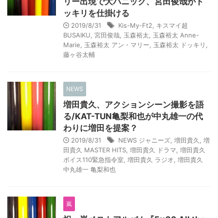
リー出現で大パニック、宮田俊哉がド
ッキリを仕掛ける
2019/8/31
Kis-My-Ft2
,
キスマイ超
BUSAIKU
,
宮田俊哉
,
玉森裕太
,
玉森裕太 Anne-
Marie
,
玉森裕太 アン・マリー
,
玉森裕太 ドッキリ
,
藤ヶ谷太輔
NEWS
増田貴久、アクションシーン撮影を語
る/KAT-TUN亀梨和也が中丸雄一の代
わりに増田を提案？
2019/8/31
NEWS ジャニーズ
,
増田貴久
,
増
田貴久 MASTER HITS
,
増田貴久 ドラマ
,
増田貴久
ボイス110緊急指令室
,
増田貴久 ラジオ
,
増田貴久
中丸雄一 亀梨和也
嵐