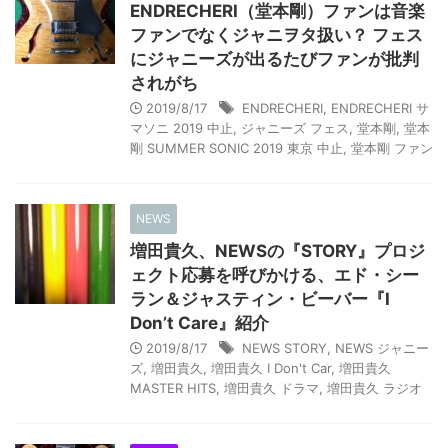
ENDRECHERI（堂本剛）ファンは音楽
ファンでなくジャニヲタ扱い？ フェス
にジャニーズが出るたびファンが批判
されがち
2019/8/17
ENDRECHERI
,
ENDRECHERI サ
マソニ 2019 中止
,
ジャニーズ フェス
,
堂本剛
,
堂本
剛 SUMMER SONIC 2019 東京 中止
,
堂本剛 ファン
NEWS
増田貴久、NEWSの『STORY』プロジ
ェクト応募を呼びかける、エド・シー
ラン＆ジャスティン・ビーバー『I
Don’t Care』紹介
2019/8/17
NEWS STORY
,
NEWS ジャニー
ズ
,
増田貴久
,
増田貴久 I Don't Car
,
増田貴久
MASTER HITS
,
増田貴久 ドラマ
,
増田貴久 ラジオ