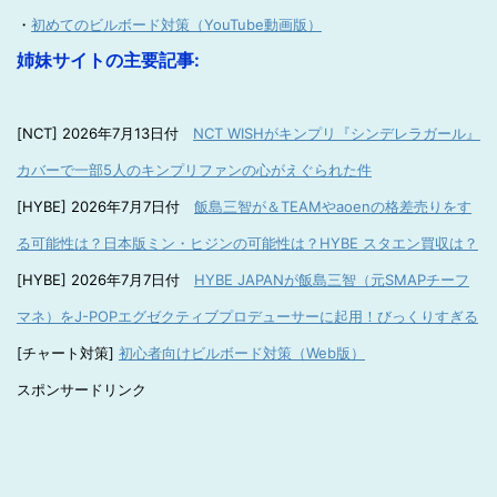
・
初めてのビルボード対策（YouTube動画版）
姉妹サイトの主要記事:
[NCT] 2026年7月13日付
NCT WISHがキンプリ『シンデレラガール』
カバーで一部5人のキンプリファンの心がえぐられた件
[HYBE] 2026年7月7日付
飯島三智が＆TEAMやaoenの格差売りをす
る可能性は？日本版ミン・ヒジンの可能性は？HYBE スタエン買収は？
[HYBE] 2026年7月7日付
HYBE JAPANが飯島三智（元SMAPチーフ
マネ）をJ-POPエグゼクティブプロデューサーに起用！びっくりすぎる
[チャート対策]
初心者向けビルボード対策（Web版）
スポンサードリンク