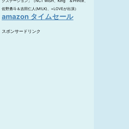
クステーション」（NCT WISH、King ＆Prince、
佐野勇斗＆吉田仁人(M!LK)、=LOVEが出演）
amazon タイムセール
スポンサードリンク