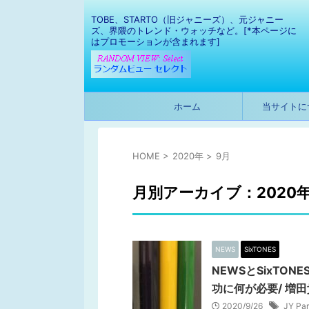
TOBE、STARTO（旧ジャニーズ）、元ジャニー
ズ、界隈のトレンド・ウォッチなど。[*本ページに
はプロモーションが含まれます]
ホーム
当サイトに
HOME
>
2020年
>
9月
月別アーカイブ：2020年
NEWS
SixTONES
NEWSとSixTON
功に何が必要/ 増田貴
2020/9/26
JY Pa