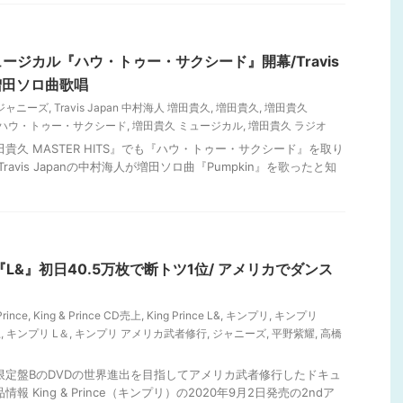
ージカル『ハウ・トゥー・サクシード』開幕/Travis
増田ソロ曲歌唱
 ジャニーズ
,
Travis Japan 中村海人 増田貴久
,
増田貴久
,
増田貴久
 ハウ・トゥー・サクシード
,
増田貴久 ミュージカル
,
増田貴久 ラジオ
田貴久 MASTER HITS』でも『ハウ・トゥー・サクシード』を取り
ravis Japanの中村海人が増田ソロ曲『Pumpkin』を歌ったと知
L&』初日40.5万枚で断トツ1位/ アメリカでダンス
Prince
,
King & Prince CD売上
,
King Prince L&
,
キンプリ
,
キンプリ
上
,
キンプリ L＆
,
キンプリ アメリカ武者修行
,
ジャニーズ
,
平野紫耀
,
高橋
回限定盤BのDVDの世界進出を目指してアメリカ武者修行したドキュ
 King & Prince（キンプリ）の2020年9月2日発売の2ndア