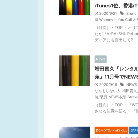
iTunes1位、香港i
2020/9/21
Bruno
嵐 Whenever You Call
（目次）・TOP ・オ
たが『A-RA-SHI: 
ディアにも露出してP ...
NEWS
増田貴久『レンタル
苑』11月号でNEW
2020/9/19
NEWS
なんもしない人
,
増田貴久
装
,
装苑 NEWS衣装 Strawb
（目次）・TOP ・『WOR
させる決意を語る ・『装苑』
DOMOTO/ KinKi Kids
STA