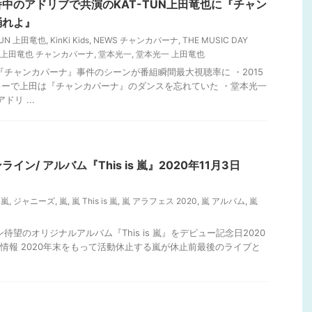
中のアドリブで共演のKAT-TUN上田竜也に『チャン
踊れよ』
TUN 上田竜也
,
KinKi Kids
,
NEWS チャンカパーナ
,
THE MUSIC DAY
上田竜也 チャンカパーナ
,
堂本光一
,
堂本光一 上田竜也
田『チャンカパーナ』事件のシーンが番組瞬間最大視聴率に ・2015
ーで上田は『チャンカパーナ』のダンスを忘れていた ・堂本光一
リ ...
ン/ アルバム『This is 嵐』2020年11月3日
s 嵐
,
ジャニーズ
,
嵐
,
嵐 This is 嵐
,
嵐 アラフェス 2020
,
嵐 アルバム
,
嵐
ン待望のオリジナルアルバム『This is 嵐』をデビュー記念日2020
品情報 2020年末をもって活動休止する嵐が休止前最後のライブと