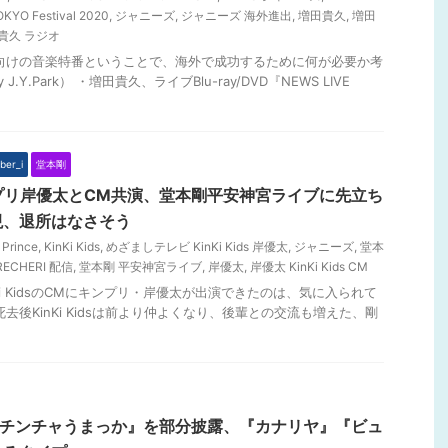
KYO Festival 2020
,
ジャニーズ
,
ジャニーズ 海外進出
,
増田貴久
,
増田
貴久 ラジオ
外向けの音楽特番ということで、海外で成功するために何が必要か考
Y.Park） ・増田貴久、ライブBlu-ray/DVD『NEWS LIVE
er_i
堂本剛
がキンプリ岸優太とCM共演、堂本剛平安神宮ライブに先立ち
現、退所はなさそう
 Prince
,
KinKi Kids
,
めざましテレビ KinKi Kids 岸優太
,
ジャニーズ
,
堂本
ECHERI 配信
,
堂本剛 平安神宮ライブ
,
岸優太
,
岸優太 KinKi Kids CM
nKi KidsのCMにキンプリ・岸優太が出演できたのは、気に入られて
去後KinKi Kidsは前より仲よくなり、後輩との交流も増えた、剛
『チンチャうまっか』を部分披露、『カナリヤ』『ビュ