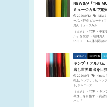
NEWSが『THE 
ミュージカルで充実/
2020/9/12
NEWS 
ーズ
,
NEWS ビューティ
貴久 ミュージカル
（目次）・TOP ・事
ル』を披露 ・増田貴久
い日々 ・4人体制最後のラ
Number_i
SixTONES
Sn
キンプリ アルバム
磨し世界進出を目
2020/9/8
King & 
売上
,
キンプリ L＆
,
キンプリ
ト
,
ジャニーズ
（目次）・TOP ・キ
界進出を目指す ・商品情報 
バム「 ...