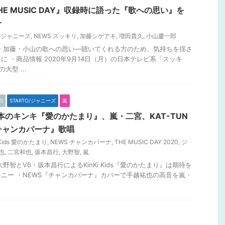
HE MUSIC DAY』収録時に語った『歌への思い』を
介
S ジャニーズ
,
NEWS スッキリ
,
加藤シゲアキ
,
増田貴久
,
小山慶一郎
田・加藤・小山の歌への思い―聴いてくれる方のため、気持ちを揺さ
 ・商品情報 2020年9月14日（月）の日本テレビ系「スッキ
大型 ...
S
STARTO/ジャニーズ
嵐
本のキンキ『愛のかたまり』、嵐・二宮、KAT-TUN
チャンカパーナ』歌唱
i Kids 愛のかたまり
,
NEWS チャンカパーナ
,
THE MUSIC DAY 2020
,
ジ
也
,
二宮和也
,
坂本昌行
,
大野智
,
嵐
大野智とV6・坂本昌行によるKinKi Kids『愛のかたまり』は期待を
ニー ・NEWS『チャンカパーナ』カバーで手越祐也の高音を嵐・