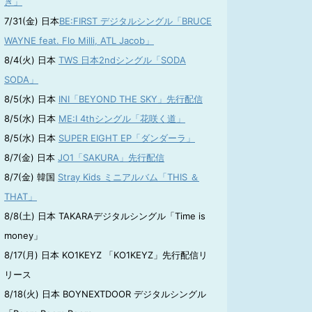
き」
7/31(金) 日本
BE:FIRST デジタルシングル「BRUCE
WAYNE feat. Flo Milli, ATL Jacob」
8/4(火) 日本
TWS 日本2ndシングル「SODA
SODA」
8/5(水) 日本
INI「BEYOND THE SKY」先行配信
8/5(水) 日本
ME:I 4thシングル「花咲く道」
8/5(水) 日本
SUPER EIGHT EP「ダンダーラ」
8/7(金) 日本
JO1「SAKURA」先行配信
8/7(金) 韓国
Stray Kids ミニアルバム「THIS ＆
THAT」
8/8(土) 日本 TAKARAデジタルシングル「Time is
money」
8/17(月) 日本 KO1KEYZ 「KO1KEYZ」先行配信リ
リース
8/18(火) 日本 BOYNEXTDOOR デジタルシングル