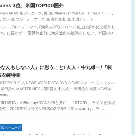
Tunes 3位、米国TOP100圏外
 Mars ARASHI
,
ジャニーズ
,
嵐
,
嵐 Whenever You Call iTunesチャート
,
 オリコン
,
嵐 ブルーノ・マーズ
,
嵐 海外進出
,
嵐 米国チャート
リコン―ブルーノ・マーズ効果でダウンロード売上は前作比で増加し
Reborn』に届かず ・活動休止前に海外進出の挑戦をしたい、米国のメ
なんもしない人』に思うこと/ 友人・中丸雄一/『装
S衣装特集
 STORY ライブ
,
NEWS WORLDISTA DVD
,
NEWS ジャニーズ
,
レンタル
,
増田貴久 MASTER HITS
,
増田貴久 中丸雄一
,
増田貴久 装苑 NEWS衣
erry
LDISTA』のBlu-ray/DVDのPRと共に、『STORY』ライブを実現
2020年11月号でNEWSの2018年『Strawberry』ラ ...
RTO/ジャニーズ