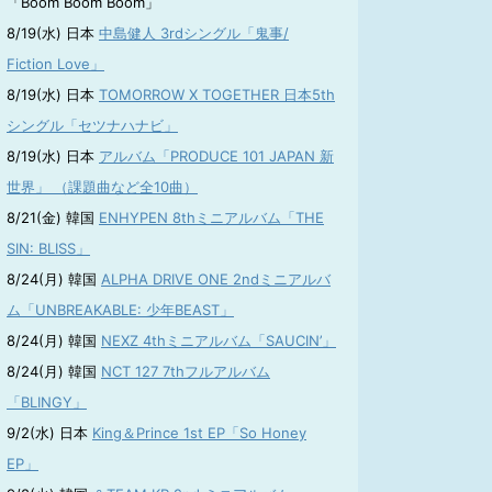
「Boom Boom Boom」
8/19(水) 日本
中島健人 3rdシングル「鬼事/
Fiction Love」
8/19(水) 日本
TOMORROW X TOGETHER 日本5th
シングル「セツナハナビ」
8/19(水) 日本
アルバム「PRODUCE 101 JAPAN 新
世界」 （課題曲など全10曲）
8/21(金) 韓国
ENHYPEN 8thミニアルバム「THE
SIN: BLISS」
8/24(月) 韓国
ALPHA DRIVE ONE 2ndミニアルバ
ム「UNBREAKABLE: 少年BEAST」
8/24(月) 韓国
NEXZ 4thミニアルバム「SAUCIN’」
8/24(月) 韓国
NCT 127 7thフルアルバム
「BLINGY」
9/2(水) 日本
King＆Prince 1st EP「So Honey
EP」