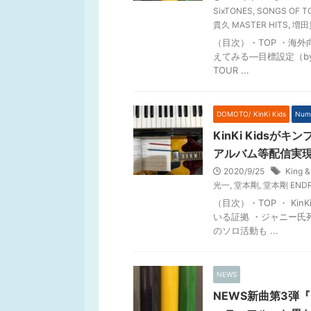
SixTONES
,
SONGS OF TO
貴久 MASTER HITS
,
増田
（目次）・TOP ・海
えてみる―目標設定（by J.
TOUR ...
DOMOTO/ KinKi Kids
Numb
KinKi Kids
アルバム等配信実
2020/9/25
King &
光一
,
堂本剛
,
堂本剛 ENDR
（目次）・TOP ・ Ki
いる証拠 ・ジャニー氏死
のソロ活動も ...
NEWS
NEWS新曲第3弾