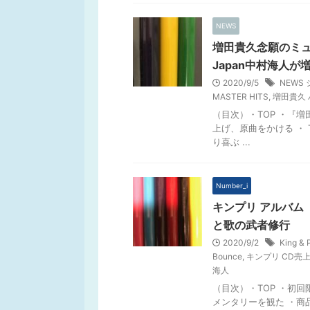
NEWS
増田貴久念願のミュ
Japan中村海人が
2020/9/5
NEWS
MASTER HITS
,
増田貴久
（目次）・TOP ・『増
上げ、原曲をかける ・ T
り喜ぶ ...
Number_i
キンプリ アルバム『
と歌の武者修行
2020/9/2
King & 
Bounce
,
キンプリ CD売
海人
（目次）・TOP ・初
メンタリーを観た ・商品情報