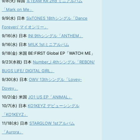
9/8(火) 韓国
＆TEAM KR 2nd ミニアルバム
「Mark on Me」
9/9(水) 日本
SixTONES 18thシングル「Dance
Forever/ マイオンリー」
9/16(水) 日本
INI 9thシングル「ANTHEM」
9/16(水) 日本
M!LK 1stミニアルバム
9/18(金) 米国 BE:FIRST Global EP「WATCH ME」
9/23(水祝) 日本
Number_i 4thシングル「REBON/
BUGS LIFE/ DIGITAL GIRL」
9/30(水) 日本
OWV 13thシングル「Lovey-
Dovey」
10/2(金) 米国
JO1 US EP「ANIMAL」
10/7(水) 日本
KO1KEYZ デビューシングル
「KO1KEYZ」
11/18(水) 日本
STARGLOW 1stアルバム
「Aurora」