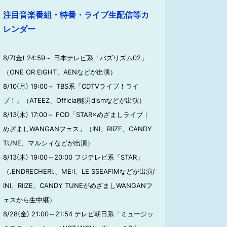
注目音楽番組・特番・ライブ生配信等カ
レンダー
8/7(金) 24:59～ 日本テレビ系「バズリズム02」
（ONE OR EIGHT、AENなどが出演）
8/10(月) 19:00～ TBS系「CDTVライブ！ライ
ブ！」（ATEEZ、Official髭男dismなどが出演）
8/13(木) 17:00～ FOD「STAR×めざましライブ｜
めざましWANGANフェス」（INI、RIIZE、CANDY
TUNE、マルシィなどが出演）
8/13(木) 19:00～20:00 フジテレビ系「STAR」
（.ENDRECHERI.、ME:I、LE SSEAFIMなどが出演/
INI、RIIZE、CANDY TUNEがめざましWANGANフ
ェスから生中継）
8/28(金) 21:00～21:54 テレビ朝日系「ミュージッ