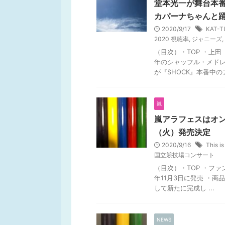
堂本光一が舞台本番
カパーナちゃんと
2020/9/17
KAT-
2020 視聴率
,
ジャニーズ
,
（目次）・TOP ・上
年のシャッフル・メドレ
が『SHOCK』本番中のアド
嵐
嵐アラフェスはオンライ
（火）発売決定
2020/9/16
This i
国立競技場コンサート
（目次）・TOP ・ファ
年11月3日に発売 ・商
して新たに完成し ...
NEWS