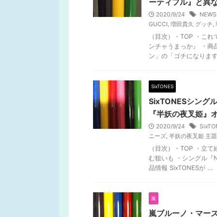
ーティフル』と異
2020/9/24
NEW
GUCCI
,
増田貴久 グッチ
,
（目次）・TOP ・こ
ンチャうまっか』 ・商
ン」の「ゴチになります」
SixTONES
SixTONESシング
『半妖の夜叉姫』
2020/9/24
SixTO
ニーズ
,
半妖の夜叉姫 主
（目次）・TOP ・立
む狙いも ・シングル『N
品情報 SixTONESが ...
嵐
嵐ブルーノ・マーズ提供