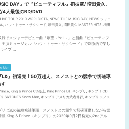
MUSIC DAY』で『ビューティフル』初披露/ 増田貴久、
4人最後のBD/DVD
LIVE TOUR 2019 WORLDISTA
,
NEWS THE MUSIC DAY
,
NEWS ジャニ
フル
,
ハウ・トゥー・サクシード
,
増田貴久
,
増田貴久 MASTER HITS
,
増田
前収録でメジャーデビュー曲『希望～Yell～』と新曲『ビューティフ
、主演ミュージカル『ハウ・トゥー・サクシード』で刺激的で楽し
イブ ...
ow Man
『L&』初週売上50万超え、スノストとの競争で切磋琢
指す
Prince
,
King & Prince CD売上
,
King Prince L&
,
キンプリ
,
キンプリ CD
 SixTONES Snow Man
,
キンプリ アメリカ武者修行
,
キンプリ スノス
ンプリは嵐の後継候補筆頭、スノストとの競争で切磋琢磨しながら世
King & Prince（キンプリ）の2020年9月2日発売の2ndアル