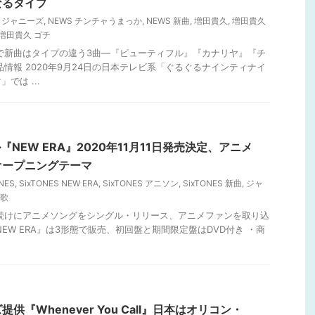
なるタイプ
S ジャニーズ
,
NEWS チンチャうまっか
,
NEWS 新曲
,
増田貴久
,
増田貴久
増田貴久 ゴチ
れで新曲はタイプの違う3曲―『ビューティフル』『カナリヤ』『チ
品情報 2020年9月24日の日本テレビ系「ぐるぐるナインティナイ
では ...
ル『NEW ERA』2020年11月11日発売決定、アニメ
オープニングテーマ
NES
,
SixTONES NEW ERA
,
SixTONES アニソン
,
SixTONES 新曲
,
ジャ
題歌
て続けにアニメソングをシングル・リリース、アニメファンを取り込
EW ERA』は3形態で販売、初回盤と期間限定盤はDVD付き ・商
『Whenever You Call』日本はオリコン・