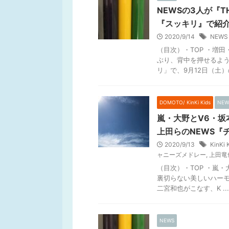
NEWSの3人が『T
『スッキリ』で紹
2020/9/14
NEW
（目次）・TOP ・増
ぶり、背中を押せるように
リ」で、9月12日（土）の
DOMOTO/ KinKi Kids
NEW
嵐・大野とV6・坂
上田らのNEWS『
2020/9/13
KinK
ャニーズメドレー
,
上田竜
（目次）・TOP ・嵐・
裏切らない美しいハーモ
二宮和也がこなす、K ...
NEWS