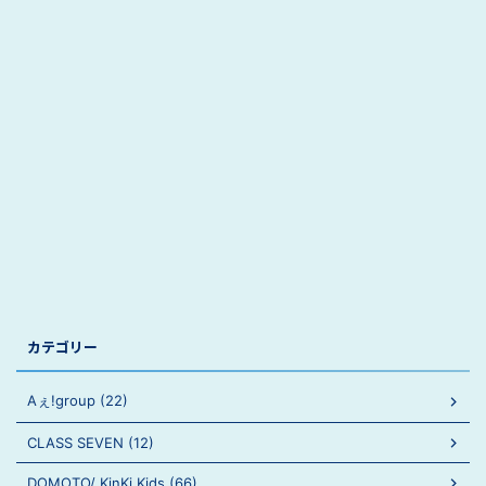
カテゴリー
Aぇ!group (22)
CLASS SEVEN (12)
DOMOTO/ KinKi Kids (66)