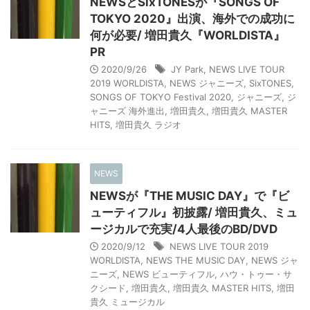
NEWSとSixTONESが『SONGS OF
TOKYO 2020』出演、海外での成功に
何が必要/ 増田貴久『WORLDISTA』
PR
2020/9/26
JY Park
,
NEWS LIVE TOUR
2019 WORLDISTA
,
NEWS ジャニーズ
,
SixTONES
,
SONGS OF TOKYO Festival 2020
,
ジャニーズ
,
ジ
ャニーズ 海外進出
,
増田貴久
,
増田貴久 MASTER
HITS
,
増田貴久 ラジオ
NEWS
NEWSが『THE MUSIC DAY』で『ビ
ューティフル』初披露/ 増田貴久、ミュ
ージカルで充実/4人最後のBD/DVD
2020/9/12
NEWS LIVE TOUR 2019
WORLDISTA
,
NEWS THE MUSIC DAY
,
NEWS ジャ
ニーズ
,
NEWS ビューティフル
,
ハウ・トゥー・サ
クシード
,
増田貴久
,
増田貴久 MASTER HITS
,
増田
貴久 ミュージカル