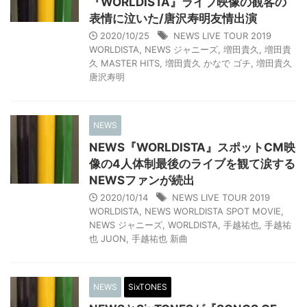
『WORLDISTA』ライブ映像の観客の
表情に泣いた/唐沢寿明友情出演
2020/10/25
NEWS LIVE TOUR 2019
WORLDISTA
,
NEWS ジャニーズ
,
増田貴久
,
増田貴
久 MASTER HITS
,
増田貴久 かなで ゴチ
,
増田貴久
唐沢寿明
NEWS
NEWS『WORLDISTA』スポットCM映
像の4人体制最後のライブを観て涙する
NEWSファンが続出
2020/10/14
NEWS LIVE TOUR 2019
WORLDISTA
,
NEWS WORLDISTA SPOT MOVIE
,
NEWS ジャニーズ
,
WORLDISTA
,
手越祐也
,
手越祐
也 JUON
,
手越祐也 新曲
NEWS
SixTONES