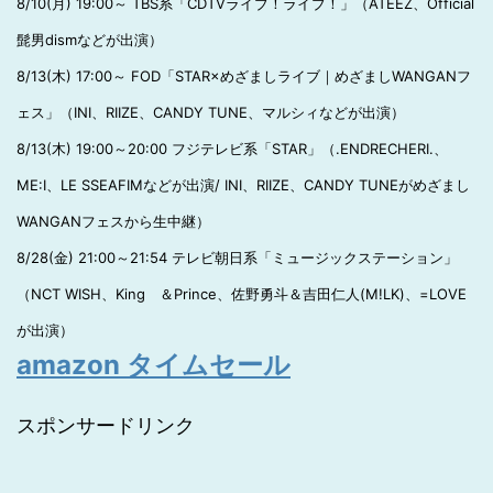
8/10(月) 19:00～ TBS系「CDTVライブ！ライブ！」（ATEEZ、Official
髭男dismなどが出演）
8/13(木) 17:00～ FOD「STAR×めざましライブ｜めざましWANGANフ
ェス」（INI、RIIZE、CANDY TUNE、マルシィなどが出演）
8/13(木) 19:00～20:00 フジテレビ系「STAR」（.ENDRECHERI.、
ME:I、LE SSEAFIMなどが出演/ INI、RIIZE、CANDY TUNEがめざまし
WANGANフェスから生中継）
8/28(金) 21:00～21:54 テレビ朝日系「ミュージックステーション」
（NCT WISH、King ＆Prince、佐野勇斗＆吉田仁人(M!LK)、=LOVE
が出演）
amazon タイムセール
スポンサードリンク