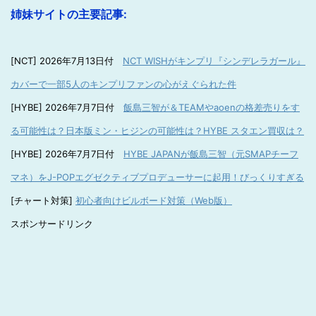
姉妹サイトの主要記事:
[NCT] 2026年7月13日付
NCT WISHがキンプリ『シンデレラガール』
カバーで一部5人のキンプリファンの心がえぐられた件
[HYBE] 2026年7月7日付
飯島三智が＆TEAMやaoenの格差売りをす
る可能性は？日本版ミン・ヒジンの可能性は？HYBE スタエン買収は？
[HYBE] 2026年7月7日付
HYBE JAPANが飯島三智（元SMAPチーフ
マネ）をJ-POPエグゼクティブプロデューサーに起用！びっくりすぎる
[チャート対策]
初心者向けビルボード対策（Web版）
スポンサードリンク