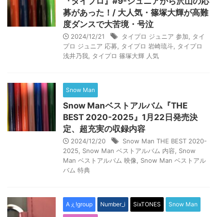
『タイプロ』#9-ジュニアから沢山の応
募があった！/ 大人気・篠塚大輝が高難
度ダンスで大苦境・号泣
2024/12/21
タイプロ ジュニア 参加
,
タイ
プロ ジュニア 応募
,
タイプロ 岩崎琉斗
,
タイプロ
浅井乃我
,
タイプロ 篠塚大輝 人気
Snow Man
Snow Manベストアルバム『THE
BEST 2020-2025』1月22日発売決
定、超充実の収録内容
2024/12/20
Snow Man THE BEST 2020-
2025
,
Snow Man ベストアルバム 内容
,
Snow
Man ベストアルバム 映像
,
Snow Man ベストアル
バム 特典
Aぇ!group
Number_i
SixTONES
Snow Man