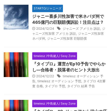
STARTO/ジャニーズ
ジャニー喜多川性加害で米ネバダ州で
465億円の巨額賠償訴訟！注目点は？
2024/12/24
ジャニーズ アメリカ 訴訟
,
ジ
ャニーズ性加害 アメリカ 訴訟
,
ジャニーズ性加害
ネバダ州
,
ジャニーズ性加害 巨額賠償
timelesz /中島健人/ Sexy Zone
『タイプロ』運営がEp10予告でやらか
し―合格者・脱落者のヒント大放出
2024/12/22
timelesz オーディション 予
告
,
timelesz オーディション 予想
,
タイプロ 4次審
査 合格
,
タイプロ 予想
,
タイプロ 結果 予告
timelesz /中島健人/ Sexy Zone