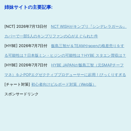
姉妹サイトの主要記事:
[NCT] 2026年7月13日付
NCT WISHがキンプリ『シンデレラガール』
カバーで一部5人のキンプリファンの心がえぐられた件
[HYBE] 2026年7月7日付
飯島三智が＆TEAMやaoenの格差売りをす
る可能性は？日本版ミン・ヒジンの可能性は？HYBE スタエン買収は？
[HYBE] 2026年7月7日付
HYBE JAPANが飯島三智（元SMAPチーフ
マネ）をJ-POPエグゼクティブプロデューサーに起用！びっくりすぎる
[チャート対策]
初心者向けビルボード対策（Web版）
スポンサードリンク