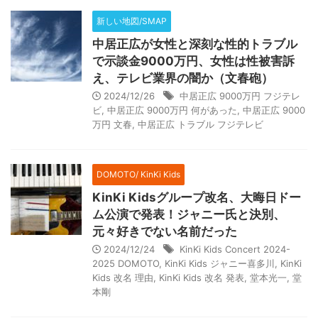
新しい地図/SMAP
中居正広が女性と深刻な性的トラブル
で示談金9000万円、女性は性被害訴
え、テレビ業界の闇か（文春砲）
2024/12/26
中居正広 9000万円 フジテレ
ビ
,
中居正広 9000万円 何があった
,
中居正広 9000
万円 文春
,
中居正広 トラブル フジテレビ
DOMOTO/ KinKi Kids
KinKi Kidsグループ改名、大晦日ドー
ム公演で発表！ジャニー氏と決別、
元々好きでない名前だった
2024/12/24
KinKi Kids Concert 2024-
2025 DOMOTO
,
KinKi Kids ジャニー喜多川
,
KinKi
Kids 改名 理由
,
KinKi Kids 改名 発表
,
堂本光一
,
堂
本剛