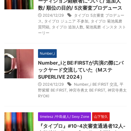
ーディション経験者について/ 追加人
数/ 順位の目的/ 5次審査プロデュース
2024/12/29
タイプロ 5次審査 プロデュー
ス
,
タイプロ ジュニア 不参加
,
タイプロ 菊池風磨
質問箱
,
タイプロ 追加人数
,
菊池風磨 インスタ スト
ーリー
Number_i
Number_iとBE:FIRSTが共演の際にバ
ックヤード交流していた（Mステ
SUPERLIVE 2024）
2024/12/29
Number_i BE:FIRST 交流
,
平
野紫耀 BE:FIRST
,
神宮寺勇太 BE:FIRST
,
神宮寺勇太
RYOKI
timelesz /中島健人/ Sexy Zone
山下智久
『タイプロ』#10-4次審査通過者12人-