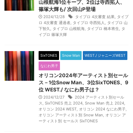
山根航海1位キープ、2位は寺西拓人、
篠塚大輝も/ 次回山P登場
2024/12/28
タイプロ 4次審査 結果
,
タイプ
ロ 4次審査 通過者
,
タイプロ 寺西拓人
,
タイプロ 山
下智久
,
タイプロ 山根航海
,
タイプロ 橋本将生
,
タ
イプロ 篠塚大輝
SixTONES
Snow Man
WEST./ ジャニーズWEST
なにわ男子
オリコン2024年アーティスト別セール
ス－1位Snow Man、3位SixTONES、9
位 WEST./ なにわ男子は？
2024/12/27
2024 アーティスト別セール
ス
,
SixTONES 売上 2024
,
Snow Man 売上 2024
,
オリコン 2024 WEST
,
オリコン 2024 なにわ男子
,
オリコン アーティスト別 Snow Man
,
オリコン ア
ーティスト別 セールス SixTONES