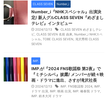
CLASS SEVEN
Number_i
Number_i『NHKスペシャル』出演決
定/ 新人グルCLASS SEVEN『めざまし
テレビ』インタビュー
2024/12/13
CLASS SEVEN めざましテレ
ビ
,
CLASS SEVEN 名前 由来
,
Number_i NHKスペ
シャル
,
TOBE CLASS SEVEN
,
滝沢秀明 CLASS
SEVEN
IMP.
IMP.が『2024 FNS歌謡祭 第2夜』で
『ミチシルベ』披露/ メンバーが続々映
画・ドラマに進出、さすが滝沢社長
2024/12/13
IMP. FNS歌謡祭 2024
,
IMP.
ドラマ 出演
,
IMP. 映画 出演
,
IMP. 椿泰我 ドラマ
,
IMP. 鈴木大河 ドラマ