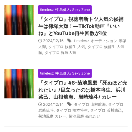
timelesz /中島健人/ Sexy Zone
『タイプロ』視聴者断トツ人気の候補
生は篠塚大輝！―TikTok動画『いい
ね』とYouTube再生回数が1位
2024/12/16
timelesz オーディション 篠塚
大輝
,
タイプロ 候補生 人気
,
タイプロ 候補生 人気
順
,
タイプロ 篠塚大輝
timelesz /中島健人/ Sexy Zone
『タイプロ』#8-菊池風磨『死ぬほど売
れたい』/目立ったのは橋本将生、浜川
路己、山根航海、岩崎琉斗/ カレー
2024/12/14
タイプロ 山根航海
,
タイプロ
岩崎琉斗
,
タイプロ 橋本将生
,
タイプロ 浜川路己
,
菊池風磨 カレー
,
菊池風磨 売れたい