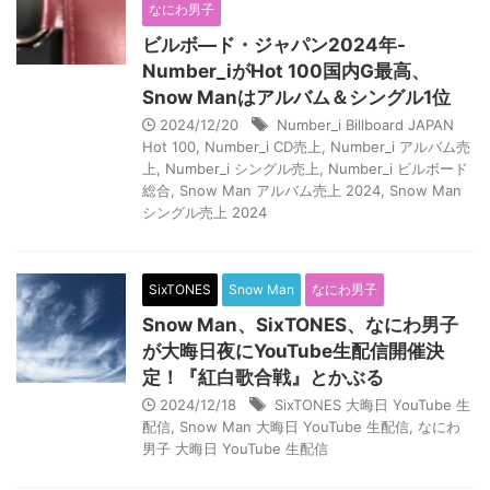
なにわ男子
ビルボ―ド・ジャパン2024年-
Number_iがHot 100国内G最高、
Snow Manはアルバム＆シングル1位
2024/12/20
Number_i Billboard JAPAN
Hot 100
,
Number_i CD売上
,
Number_i アルバム売
上
,
Number_i シングル売上
,
Number_i ビルボード
総合
,
Snow Man アルバム売上 2024
,
Snow Man
シングル売上 2024
SixTONES
Snow Man
なにわ男子
Snow Man、SixTONES、なにわ男子
が大晦日夜にYouTube生配信開催決
定！『紅白歌合戦』とかぶる
2024/12/18
SixTONES 大晦日 YouTube 生
配信
,
Snow Man 大晦日 YouTube 生配信
,
なにわ
男子 大晦日 YouTube 生配信