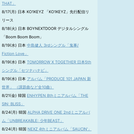
THAT」
8/17(月) 日本 KO1KEYZ 「KO1KEYZ」先行配信リ
リース
8/18(火) 日本 BOYNEXTDOOR デジタルシングル
「Boom Boom Boom」
8/19(水) 日本
中島健人 3rdシングル「鬼事/
Fiction Love」
8/19(水) 日本
TOMORROW X TOGETHER 日本5th
シングル「セツナハナビ」
8/19(水) 日本
アルバム「PRODUCE 101 JAPAN 新
世界」 （課題曲など全10曲）
8/21(金) 韓国
ENHYPEN 8thミニアルバム「THE
SIN: BLISS」
8/24(月) 韓国
ALPHA DRIVE ONE 2ndミニアルバ
ム「UNBREAKABLE: 少年BEAST」
8/24(月) 韓国
NEXZ 4thミニアルバム「SAUCIN’」