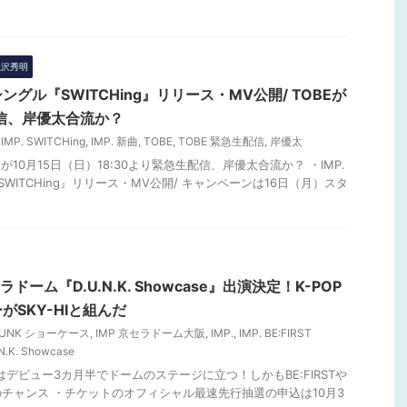
 滝沢秀明
ルシングル『SWITCHing』リリース・MV公開/ TOBEが
配信、岸優太合流か？
,
IMP. SWITCHing
,
IMP. 新曲
,
TOBE
,
TOBE 緊急生配信
,
岸優太
Eが10月15日（日）18:30より緊急生配信、岸優太合流か？ ・IMP.
SWITCHing』リリース・MV公開/ キャンペーンは16日（月）スタ
ラドーム『D.U.N.K. Showcase』出演決定！K-POP
SKY-HIと組んだ
DUNK ショーケース
,
IMP 京セラドーム大阪
,
IMP.
,
IMP. BE:FIRST
.N.K. Showcase
P.はデビュー3カ月半でドームのステージに立つ！しかもBE:FIRSTや
好のチャンス ・チケットのオフィシャル最速先行抽選の申込は10月3