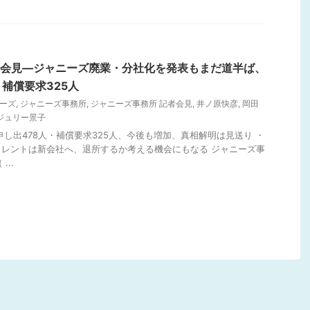
日会見―ジャニーズ廃業・分社化を発表もまだ道半ば、
・補償要求325人
ーズ
,
ジャニーズ事務所
,
ジャニーズ事務所 記者会見
,
井ノ原快彦
,
岡田
ジュリー景子
申し出478人・補償要求325人、今後も増加、真相解明は見送り ・
レントは新会社へ、退所するか考える機会にもなる ジャニーズ事
...