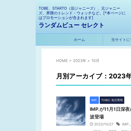
TOBE、STARTO（旧ジャニーズ）、元ジャニー
ズ、界隈のトレンド・ウォッチなど。[*本ページに
はプロモーションが含まれます]
ランダムビュー セレクト
ホーム
当サイトに
HOME
>
2023年
>
10月
月別アーカイブ：2023年
IMP.
TOBE/ 滝沢秀明
IMP.が11月1日
波登場
2023/10/27
IMP.