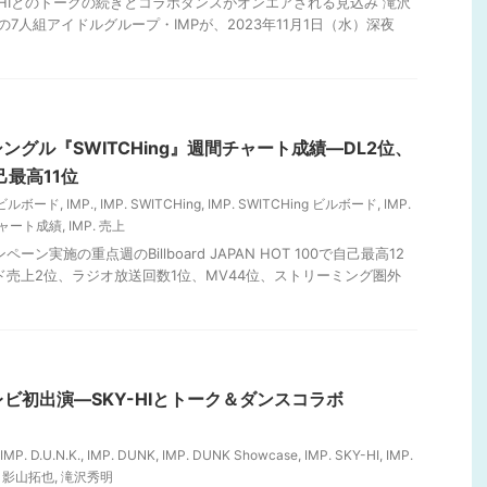
Y-HIとのトークの続きとコラボダンスがオンエアされる見込み 滝沢
の7人組アイドルグループ・IMPが、2023年11月1日（水）深夜
ルシングル『SWITCHing』週間チャート成績―DL2位、
己最高11位
 ビルボード
,
IMP.
,
IMP. SWITCHing
,
IMP. SWITCHing ビルボード
,
IMP.
 チャート成績
,
IMP. 売上
ーン実施の重点週のBillboard JAPAN HOT 100で自己最高12
ド売上2位、ラジオ放送回数1位、MV44位、ストリーミング圏外
レビ初出演―SKY-HIとトーク＆ダンスコラボ
IMP. D.U.N.K.
,
IMP. DUNK
,
IMP. DUNK Showcase
,
IMP. SKY-HI
,
IMP.
,
影山拓也
,
滝沢秀明