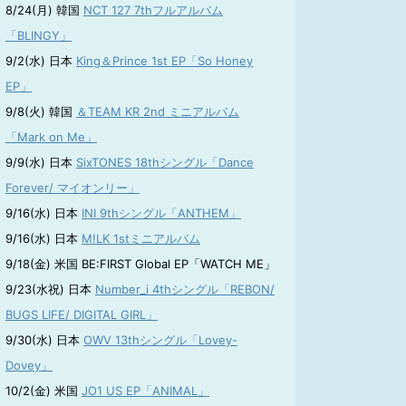
8/24(月) 韓国
NCT 127 7thフルアルバム
「BLINGY」
9/2(水) 日本
King＆Prince 1st EP「So Honey
EP」
9/8(火) 韓国
＆TEAM KR 2nd ミニアルバム
「Mark on Me」
9/9(水) 日本
SixTONES 18thシングル「Dance
Forever/ マイオンリー」
9/16(水) 日本
INI 9thシングル「ANTHEM」
9/16(水) 日本
M!LK 1stミニアルバム
9/18(金) 米国 BE:FIRST Global EP「WATCH ME」
9/23(水祝) 日本
Number_i 4thシングル「REBON/
BUGS LIFE/ DIGITAL GIRL」
9/30(水) 日本
OWV 13thシングル「Lovey-
Dovey」
10/2(金) 米国
JO1 US EP「ANIMAL」