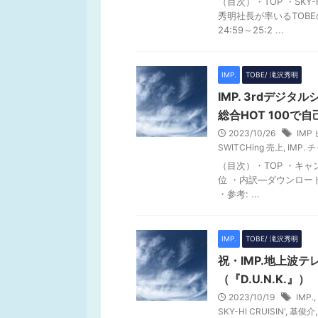
（目次）・TOP ・SK
秀明社長が率いるTOBE
24:59～25:2 ...
IMP.
TOBE/ 滝沢秀明
IMP. 3rdデジタ
総合HOT 100で自
2023/10/26
IMP
SWITCHing 売上
,
IMP.
（目次）・TOP ・キャンペ
位 ・内訳―ダウンロー
・参考: ...
IMP.
TOBE/ 滝沢秀明
祝・IMP.地上波テ
（『D.U.N.K.』）
2023/10/19
IMP.
,
SKY-HI CRUISIN'
,
基俊介