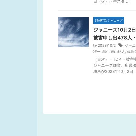
日（火）正午スタ ...
STARTO/ジャニーズ
ジャニーズ10月2
被害申し出478人
2023/10/2
ジャニ
准一 退所
,
東山紀之
,
藤島
（目次）・TOP ・被害
ジャニーズ廃業、所属タ
務所が2023年10月2日（ 