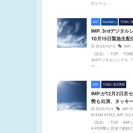
のジャニ ...
IMP.
Number_i
TOBE/
IMP. 3rdデジタ
10月15日緊急生
2023/10/13
IMP.
（目次）・TOP ・TOB
3rdデジタルシングル『
ー ...
IMP.
TOBE/ 滝沢秀明
IMP.が12月2日京セ
勢も出演、タッキーが
2023/10/3
IMP 
&TEAM ATEEZ
,
IMP. D.U
（目次）・TOP ・IM
K-POP勢と共演で絶