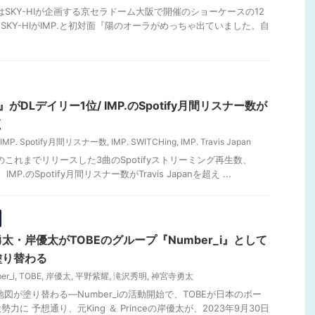
P.はSKY-HIが企画する京セラドーム大阪で開催のショーケースの12
SKY-HIがIMP.と初対面『陽のオーラがめっちゃ出ていました。自
ng』がDLデイリー1位/ IMP.のSpotify月間リスナー数が
く
IMP. Spotify月間リスナー数
,
IMP. SWITCHing
,
IMP. Travis Japan
P.のこれまでリリースした3曲のSpotifyストリーミング再生数、
・ IMP.のSpotify月間リスナー数がTravis Japanを超え ...
・岸優太がTOBEのグループ『Number_i』として
塗り替わる
er_i
,
TOBE
,
岸優太
,
平野紫耀
,
滝沢秀明
,
神宮寺勇太
地図が塗り替わる―Number_iの活動開始で、TOBEが日本のボー
に 予想通り、元King ＆ Princeの岸優太が、2023年9月30日