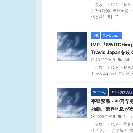
（目次）・TOP ・IM
月2日公演に出演予定 ・
信と夢に溢れて ...
IMP.
Travis Japan
IMP.『SWITCHi
Travis Japanを抜
2023/10/18
IMP.
,
（目次）・TOP ・IM
Travis Japanとの比較 
Number_i
TOBE/ 滝沢秀明
平野紫耀・神宮寺勇太
始動、業界地図が
2023/10/16
Numb
（目次）・TOP ・業界
イズグループ市場の一大勢力