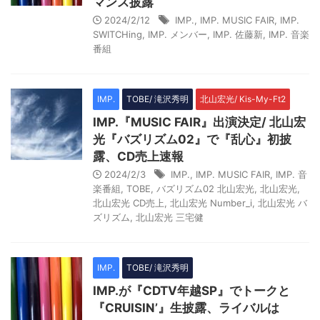
マンス披露
2024/2/12
IMP.
,
IMP. MUSIC FAIR
,
IMP.
SWITCHing
,
IMP. メンバー
,
IMP. 佐藤新
,
IMP. 音楽
番組
IMP.
TOBE/ 滝沢秀明
北山宏光/ Kis-My-Ft2
IMP.『MUSIC FAIR』出演決定/ 北山宏
光『バズリズム02』で『乱心』初披
露、CD売上速報
2024/2/3
IMP.
,
IMP. MUSIC FAIR
,
IMP. 音
楽番組
,
TOBE
,
バズリズム02 北山宏光
,
北山宏光
,
北山宏光 CD売上
,
北山宏光 Number_i
,
北山宏光 バ
ズリズム
,
北山宏光 三宅健
IMP.
TOBE/ 滝沢秀明
IMP.が『CDTV年越SP』でトークと
『CRUISIN’』生披露、ライバルは