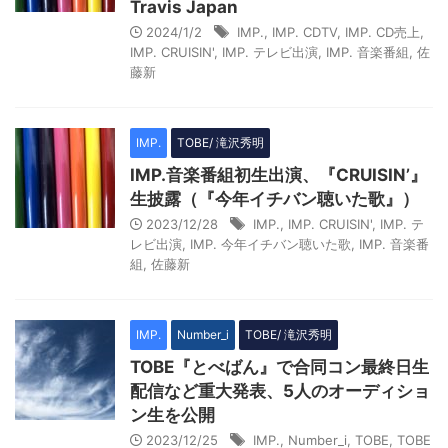
Travis Japan
2024/1/2
IMP.
,
IMP. CDTV
,
IMP. CD売上
,
IMP. CRUISIN'
,
IMP. テレビ出演
,
IMP. 音楽番組
,
佐
藤新
IMP.
TOBE/ 滝沢秀明
IMP.音楽番組初生出演、『CRUISIN’』
生披露（『今年イチバン聴いた歌』）
2023/12/28
IMP.
,
IMP. CRUISIN'
,
IMP. テ
レビ出演
,
IMP. 今年イチバン聴いた歌
,
IMP. 音楽番
組
,
佐藤新
IMP.
Number_i
TOBE/ 滝沢秀明
TOBE『とべばん』で合同コン最終日生
配信など重大発表、5人のオーディショ
ン生を公開
2023/12/25
IMP.
,
Number_i
,
TOBE
,
TOBE