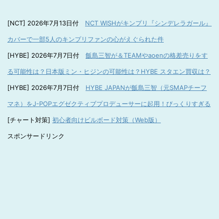
[NCT] 2026年7月13日付
NCT WISHがキンプリ『シンデレラガール』
カバーで一部5人のキンプリファンの心がえぐられた件
[HYBE] 2026年7月7日付
飯島三智が＆TEAMやaoenの格差売りをす
る可能性は？日本版ミン・ヒジンの可能性は？HYBE スタエン買収は？
[HYBE] 2026年7月7日付
HYBE JAPANが飯島三智（元SMAPチーフ
マネ）をJ-POPエグゼクティブプロデューサーに起用！びっくりすぎる
[チャート対策]
初心者向けビルボード対策（Web版）
スポンサードリンク