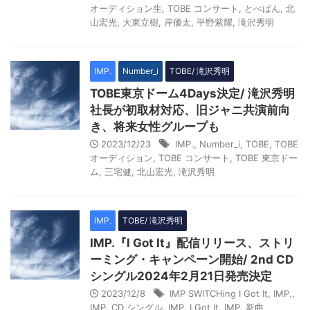
オーディション生
,
TOBE コンサート
,
とべばん
,
北
山宏光
,
大東立樹
,
岸優太
,
平野紫耀
,
滝沢秀明
IMP.
Number_i
TOBE/ 滝沢秀明
TOBE東京ドーム4Days決定/ 滝沢秀明
社長が初取材対応、旧ジャニ共演前向
き、将来女性グループも
2023/12/23
IMP.
,
Number_i
,
TOBE
,
TOBE
オーディション
,
TOBE コンサート
,
TOBE 東京ドー
ム
,
三宅健
,
北山宏光
,
滝沢秀明
IMP.
TOBE/ 滝沢秀明
IMP.『I Got It』配信リリース、ストリ
ーミング・キャンペーン開始/ 2nd CD
シングル2024年2月21日発売決定
2023/12/8
IMP SWITCHing I Got It
,
IMP.
,
IMP. CD シングル
,
IMP. I Got It
,
IMP. 新曲