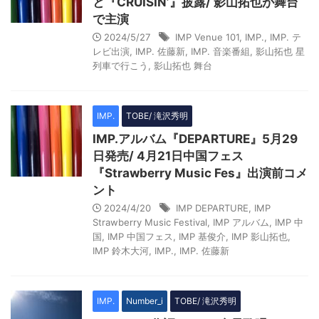
と『CRUISIN’』披露/ 影山拓也が舞台
で主演
2024/5/27
IMP Venue 101
,
IMP.
,
IMP. テ
レビ出演
,
IMP. 佐藤新
,
IMP. 音楽番組
,
影山拓也 星
列車で行こう
,
影山拓也 舞台
IMP.
TOBE/ 滝沢秀明
IMP.アルバム『DEPARTURE』5月29
日発売/ 4月21日中国フェス
『Strawberry Music Fes』出演前コメ
ント
2024/4/20
IMP DEPARTURE
,
IMP
Strawberry Music Festival
,
IMP アルバム
,
IMP 中
国
,
IMP 中国フェス
,
IMP 基俊介
,
IMP 影山拓也
,
IMP 鈴木大河
,
IMP.
,
IMP. 佐藤新
IMP.
Number_i
TOBE/ 滝沢秀明