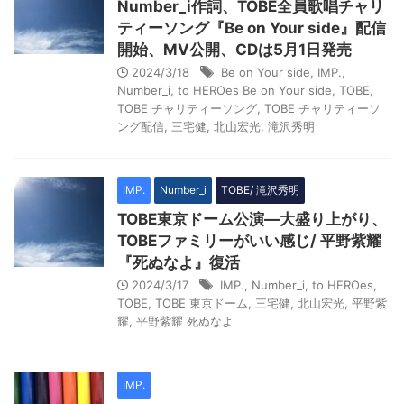
Number_i作詞、TOBE全員歌唱チャリ
ティーソング『Be on Your side』配信
開始、MV公開、CDは5月1日発売
2024/3/18
Be on Your side
,
IMP.
,
Number_i
,
to HEROes Be on Your side
,
TOBE
,
TOBE チャリティーソング
,
TOBE チャリティーソ
ング配信
,
三宅健
,
北山宏光
,
滝沢秀明
IMP.
Number_i
TOBE/ 滝沢秀明
TOBE東京ドーム公演―大盛り上がり、
TOBEファミリーがいい感じ/ 平野紫耀
『死ぬなよ』復活
2024/3/17
IMP.
,
Number_i
,
to HEROes
,
TOBE
,
TOBE 東京ドーム
,
三宅健
,
北山宏光
,
平野紫
耀
,
平野紫耀 死ぬなよ
IMP.