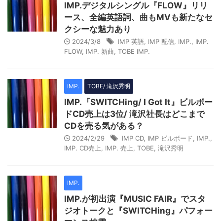
IMP.デジタルシングル『FLOW』リリ
ース、全編英語詞、曲もMVも新たなセ
クシーな魅力あり
2024/3/8
IMP 英語
,
IMP 配信
,
IMP.
,
IMP.
FLOW
,
IMP. 新曲
,
TOBE IMP.
IMP.
TOBE/ 滝沢秀明
IMP.『SWITCHing/ I Got It』ビルボー
ドCD売上は3位/ 滝沢社長はどこまで
CDを売る気がある？
2024/2/29
IMP CD
,
IMP ビルボード
,
IMP.
,
IMP. CD売上
,
IMP. 売上
,
TOBE
,
滝沢秀明
IMP.
IMP.が初出演『MUSIC FAIR』でスタ
ジオトークと『SWITCHing』パフォー