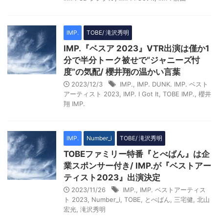
IMP.
TOBE/ 滝沢秀明
IMP.『ベスア 2023』VTR出演は僅か1
分で半分トーク被せで“ジャニーズ忖
度”の気配/ 櫻井翔の温かい言葉
2023/12/3
IMP.
,
IMP. DUNK. IMP. ベスト
アーティスト 2023
,
IMP. I Got It
,
TOBE IMP.
,
櫻井
翔 IMP.
IMP.
Number_i
TOBE/ 滝沢秀明
TOBEファミリー特番『とべばん』は企
業スポンサー付き/ IMP.が『ベストアー
ティスト2023』出演決定
2023/11/26
IMP.
,
IMP. ベストアーティス
ト 2023
,
Number_i
,
TOBE
,
とべばん
,
三宅健
,
北山
宏光
,
滝沢秀明