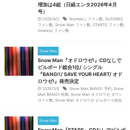
増加は4組（日経エンタ2026年4月
号）
2026/4/2
Number_i ファン数
,
SixTONES
ファン数
,
Snow Man ファン数
,
STARTO ファン数
,
timelesz ファン数
Snow Man
Snow Man『オドロウゼ!』CDなしで
ビルボード総合1位/ シングル
『BANG!!/ SAVE YOUR HEART/ オド
ロウゼ!』発売決定
2026/3/5
Snow Man BANG!! 予約
,
Snow
Man BANG!! 特典
,
Snow Man オドロウゼ ダウン
ロード数
,
Snow Man オドロウゼ ビルボード総合
Snow Man