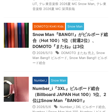
LIT
,
テレ東音楽祭 2026夏 MC Snow Man
,
テレ東
音楽祭 2026夏 MC 深澤辰哉
DOMOTO/ KinKi Kids
Snow Man
Snow Man『BANG!!』がビルボード総
合（Hot 100）1位（前週2位）、
DOMOTO『またね』は3位
2026/5/13
DOMOTO またね 売上
,
Snow
Man Bang!! ビルボード
,
Snow Man Bang!! ビルボ
ード総合
Number_i
Snow Man
Number_i『3XL』ビルボード総合
（Billboard JAPAN Hot 100）1位、2
位はSnow Man『BANG!!』
2026/5/6
Number_i 3XL ビルボード総合
,
Number_i Snow Man Hot 100
,
Number_i ビルボ