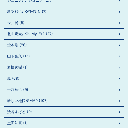
ジュニア/ 元ジュニア (27)
亀梨和也/ KAT-TUN (7)
今井翼 (5)
北山宏光/ Kis-My-Ft2 (27)
堂本剛 (86)
山下智久 (14)
岩橋玄樹 (1)
嵐 (68)
手越祐也 (9)
新しい地図/SMAP (107)
渋谷すばる (9)
生田斗真 (1)