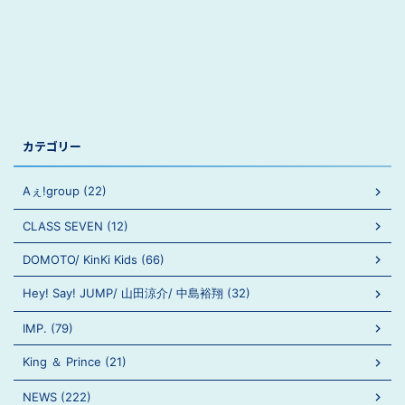
カテゴリー
Aぇ!group (22)
CLASS SEVEN (12)
DOMOTO/ KinKi Kids (66)
Hey! Say! JUMP/ 山田涼介/ 中島裕翔 (32)
IMP. (79)
King ＆ Prince (21)
NEWS (222)