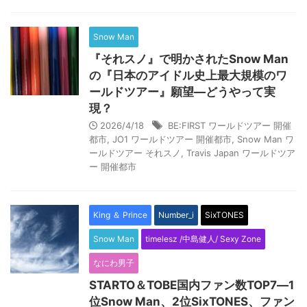
Snow Man
『それスノ』で明かされたSnow Man
の『日本のアイドル史上最大規模のワ
ールドツアー』願望―どうやって実
現？
2026/4/18
BE:FIRST ワールドツアー 開催
都市
,
JO1 ワールドツアー 開催都市
,
Snow Man ワ
ールドツアー それスノ
,
Travis Japan ワールドツア
ー 開催都市
King ＆ Prince
Number_i
SixTONES
Snow Man
timelesz /中島健人/ Sexy Zone
なにわ男子
STARTO＆TOBE国内ファン数TOP7―1
位Snow Man、2位SixTONES、ファン