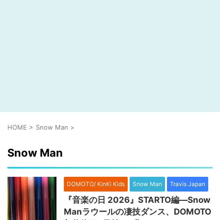
HOME
>
Snow Man
>
Snow Man
DOMOTO/ KinKi Kids
Snow Man
Travis Japan
『音楽の日 2026』STARTO編―Snow
Manラウールの凄技ダンス、DOMOTO