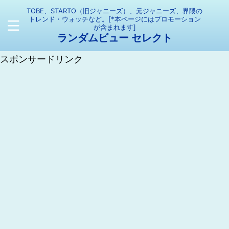
TOBE、STARTO（旧ジャニーズ）、元ジャニーズ、界隈の
トレンド・ウォッチなど。[*本ページにはプロモーション
が含まれます]
ランダムビュー セレクト
スポンサードリンク