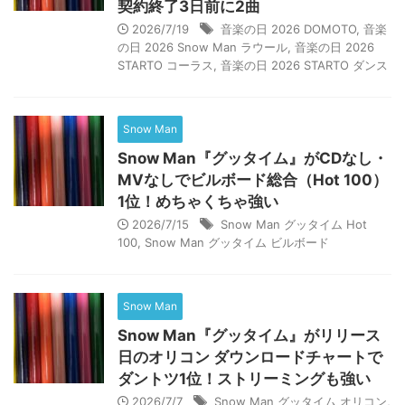
契約終了3日前に2曲
2026/7/19
音楽の日 2026 DOMOTO
,
音楽
の日 2026 Snow Man ラウール
,
音楽の日 2026
STARTO コーラス
,
音楽の日 2026 STARTO ダンス
Snow Man
Snow Man『グッタイム』がCDなし・
MVなしでビルボード総合（Hot 100）
1位！めちゃくちゃ強い
2026/7/15
Snow Man グッタイム Hot
100
,
Snow Man グッタイム ビルボード
Snow Man
Snow Man『グッタイム』がリリース
日のオリコン ダウンロードチャートで
ダントツ1位！ストリーミングも強い
2026/7/7
Snow Man グッタイム オリコン
,