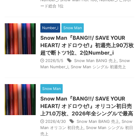
ード総合 1位
Number_i
Snow Man
Snow Man『BANG!!/ SAVE YOUR
HEART/ オドロウゼ!』初週売上90万枚
超で断トツ1位、2位Number_i
2026/5/5
Snow Man BANG 売上
,
Snow
Man Number_i
,
Snow Man シングル 初週売上
Snow Man
Snow Man『BANG!!/ SAVE YOUR
HEART/ オドロウゼ!』オリコン初日売
上71.0万枚、2026年全シングルで最高
2026/4/30
Snow Man BANG 売上
,
Snow
Man オリコン 初日売上
,
Snow Man シングル 初日
売上