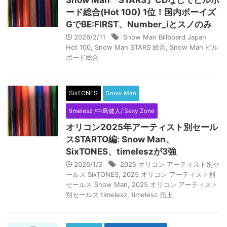
Snow Man『STARS』CDなしでビルボ
ード総合(Hot 100) 1位！国内ボーイズ
GでBE:FIRST、Number_iとスノのみ
2026/2/11
Snow Man Billboard Japan
Hot 100
,
Snow Man STARS 総合
,
Snow Man ビル
ボード総合
SixTONES
Snow Man
timelesz /中島健人/ Sexy Zone
オリコン2025年アーティスト別セール
スSTARTO編: Snow Man、
SixTONES、timeleszが3強
2026/1/3
2025 オリコン アーティスト別セ
ールス SixTONES
,
2025 オリコン アーティスト別
セールス Snow Man
,
2025 オリコン アーティスト
別セールス timelesz
,
timelesz 売上