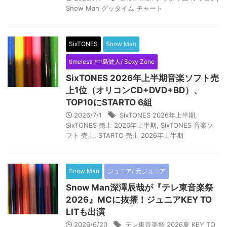
Snow Man グッタイム チャート
SixTONES
Snow Man
timelesz /中島健人/ Sexy Zone
SixTONES 2026年上半期音楽ソフト売
上1位（オリコンCD+DVD+BD）、
TOP10にSTARTO 6組
2026/7/1
SixTONES 2026年上半期
,
SixTONES 売上 2026年上半期
,
SixTONES 音楽ソ
フト 売上
,
STARTO 売上 2026年上半期
Snow Man
ジュニア/ 元ジュニア
Snow Man深澤辰哉が『テレ東音楽祭
2026』MCに抜擢！ジュニアKEY TO
LITも出演
2026/6/20
テレ東音楽祭 2026夏 KEY TO