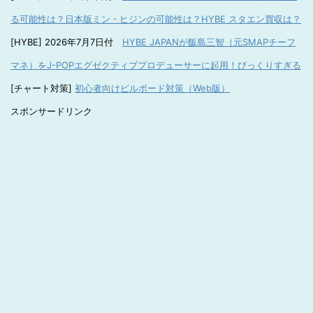
る可能性は？日本版ミン・ヒジンの可能性は？HYBE スタエン買収は？
[HYBE] 2026年7月7日付
HYBE JAPANが飯島三智（元SMAPチーフ
マネ）をJ-POPエグゼクティブプロデューサーに起用！びっくりすぎる
[チャート対策]
初心者向けビルボード対策（Web版）
スポンサードリンク