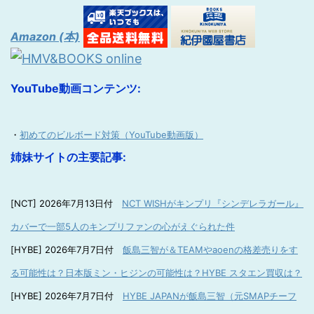
Amazon (本)
YouTube動画コンテンツ:
・
初めてのビルボード対策（YouTube動画版）
姉妹サイトの主要記事:
[NCT] 2026年7月13日付
NCT WISHがキンプリ『シンデレラガール』
カバーで一部5人のキンプリファンの心がえぐられた件
[HYBE] 2026年7月7日付
飯島三智が＆TEAMやaoenの格差売りをす
る可能性は？日本版ミン・ヒジンの可能性は？HYBE スタエン買収は？
[HYBE] 2026年7月7日付
HYBE JAPANが飯島三智（元SMAPチーフ