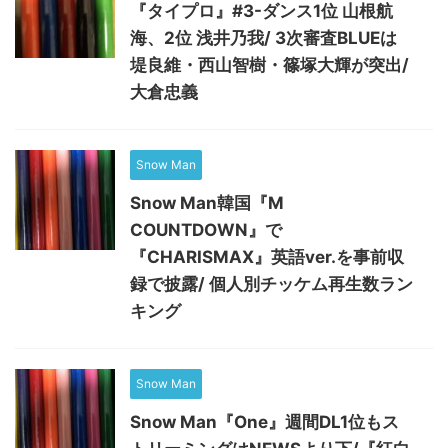
『タイプロ』#3-ダンス1位 山根航
海、2位 浅井乃我/ 3次審査BLUEは
堤良維・西山智樹・篠塚大輝が突出/
大倉忠義
Snow Man
Snow Man韓国『M
COUNTDOWN』で
『CHARISMAX』英語ver.を事前収
録で披露/ 個人別チッケム再生数ラン
キング
Snow Man
Snow Man『One』週間DL1位もス