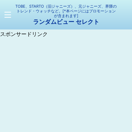
TOBE、STARTO（旧ジャニーズ）、元ジャニーズ、界隈の
トレンド・ウォッチなど。[*本ページにはプロモーション
が含まれます]
ランダムビュー セレクト
スポンサードリンク