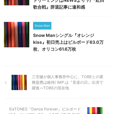
トリーミングはNEWSより下/『紅白
歌合戦』辞退記事に違和感
Snow Man
Snow Manシングル『オレンジ
kiss』初日売上はビルボード63.0万
枚、オリコン61.6万枚
三宅健が個人事務所中心に、TOBEとの業
務提携は維持/ IMP.は『音楽の日』出演で
躍進―TOBEの現在地
SixTONES『Dance Forever』ビルボード