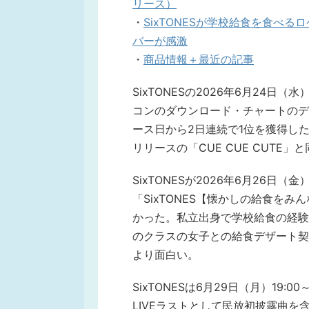
リース）
・
SixTONESが学校給食を食べ
バーが感激
・
商品情報＋最近の記事
SixTONESの2026年6月24日（
コンのダウンロード・チャートのデ
ース日から2日連続で1位を獲得した。ち
リリースの「CUE CUE CUTE
SixTONESが2026年6月26日
「SixTONES【懐かしの給食を
かった。私立出身で学校給食の経験
のクラスの女子との給食デザート契
より面白い。
SixTONESは6月29日（月）19
LIVEラストとして民放初披露曲を含む6