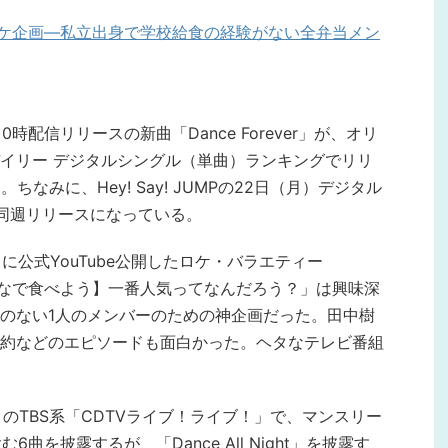
るロケ企画―私立出身で学校給食の経験がない全弁当メン
水）0時配信リリースの新曲「Dance Forever」が、オリ
イリー デジタルシングル（単曲）ランキングでリリ
なみに、Hey! Say! JUMPの22日（月）デジタル
」と同週リリースになっている。
（金）に公式YouTube公開したロケ・バラエティー
みんなで食べよう】一番人気ってなんだろう？」は興味深
のない1人のメンバーのための神企画だった。田中樹
約などのエピソードも面白かった。ヘタなテレビ番組
:00～のTBS系「CDTVライブ！ライブ！」で、マンスリー
曲を披露するが、「Dance All Night」を披露す