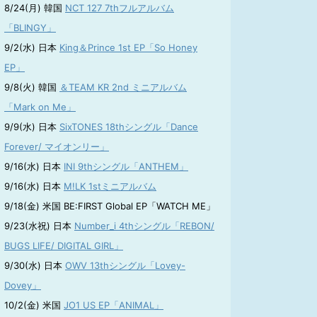
8/24(月) 韓国
NCT 127 7thフルアルバム
「BLINGY」
9/2(水) 日本
King＆Prince 1st EP「So Honey
EP」
9/8(火) 韓国
＆TEAM KR 2nd ミニアルバム
「Mark on Me」
9/9(水) 日本
SixTONES 18thシングル「Dance
Forever/ マイオンリー」
9/16(水) 日本
INI 9thシングル「ANTHEM」
9/16(水) 日本
M!LK 1stミニアルバム
9/18(金) 米国 BE:FIRST Global EP「WATCH ME」
9/23(水祝) 日本
Number_i 4thシングル「REBON/
BUGS LIFE/ DIGITAL GIRL」
9/30(水) 日本
OWV 13thシングル「Lovey-
Dovey」
10/2(金) 米国
JO1 US EP「ANIMAL」