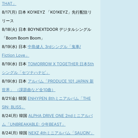
THAT」
8/17(月) 日本 KO1KEYZ 「KO1KEYZ」先行配信リ
リース
8/18(火) 日本 BOYNEXTDOOR デジタルシングル
「Boom Boom Boom」
8/19(水) 日本
中島健人 3rdシングル「鬼事/
Fiction Love」
8/19(水) 日本
TOMORROW X TOGETHER 日本5th
シングル「セツナハナビ」
8/19(水) 日本
アルバム「PRODUCE 101 JAPAN 新
世界」 （課題曲など全10曲）
8/21(金) 韓国
ENHYPEN 8thミニアルバム「THE
SIN: BLISS」
8/24(月) 韓国
ALPHA DRIVE ONE 2ndミニアルバ
ム「UNBREAKABLE: 少年BEAST」
8/24(月) 韓国
NEXZ 4thミニアルバム「SAUCIN’」