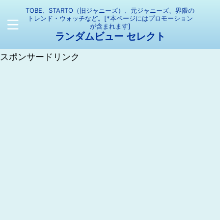
TOBE、STARTO（旧ジャニーズ）、元ジャニーズ、界隈の
トレンド・ウォッチなど。[*本ページにはプロモーション
が含まれます]
ランダムビュー セレクト
スポンサードリンク