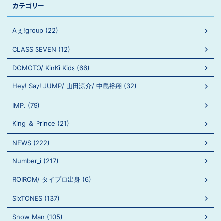
カテゴリー
Aぇ!group (22)
CLASS SEVEN (12)
DOMOTO/ KinKi Kids (66)
Hey! Say! JUMP/ 山田涼介/ 中島裕翔 (32)
IMP. (79)
King ＆ Prince (21)
NEWS (222)
Number_i (217)
ROIROM/ タイプロ出身 (6)
SixTONES (137)
Snow Man (105)