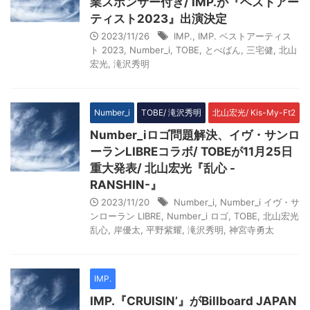
業スポンサー付き/ IMP.が『ベストアー
ティスト2023』出演決定
2023/11/26
IMP.
,
IMP. ベストアーティス
ト 2023
,
Number_i
,
TOBE
,
とべばん
,
三宅健
,
北山
宏光
,
滝沢秀明
Number_i
TOBE/ 滝沢秀明
北山宏光/ Kis-My-Ft2
Number_iロゴ問題解決、イヴ・サンロ
ーランLIBREコラボ/ TOBEが11月25日
重大発表/ 北山宏光『乱心 -
RANSHIN-』
2023/11/20
Number_i
,
Number_i イヴ・サ
ンローラン LIBRE
,
Number_i ロゴ
,
TOBE
,
北山宏光
乱心
,
岸優太
,
平野紫耀
,
滝沢秀明
,
神宮寺勇太
IMP.
IMP.『CRUISIN’』がBillboard JAPAN