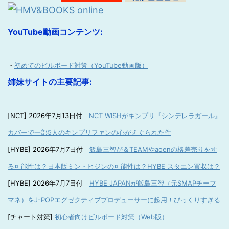
YouTube動画コンテンツ:
・
初めてのビルボード対策（YouTube動画版）
姉妹サイトの主要記事:
[NCT] 2026年7月13日付
NCT WISHがキンプリ『シンデレラガール』
カバーで一部5人のキンプリファンの心がえぐられた件
[HYBE] 2026年7月7日付
飯島三智が＆TEAMやaoenの格差売りをす
る可能性は？日本版ミン・ヒジンの可能性は？HYBE スタエン買収は？
[HYBE] 2026年7月7日付
HYBE JAPANが飯島三智（元SMAPチーフ
マネ）をJ-POPエグゼクティブプロデューサーに起用！びっくりすぎる
[チャート対策]
初心者向けビルボード対策（Web版）