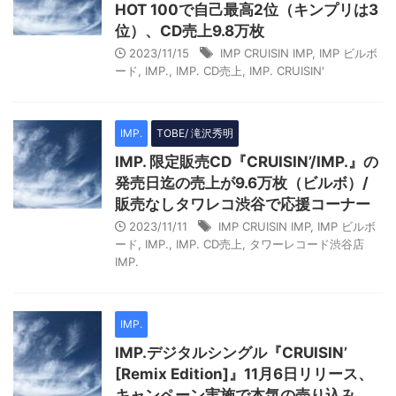
HOT 100で自己最高2位（キンプリは3
位）、CD売上9.8万枚
2023/11/15
IMP CRUISIN IMP
,
IMP ビルボ
ード
,
IMP.
,
IMP. CD売上
,
IMP. CRUISIN'
IMP.
TOBE/ 滝沢秀明
IMP. 限定販売CD『CRUISIN’/IMP.』の
発売日迄の売上が9.6万枚（ビルボ）/
販売なしタワレコ渋谷で応援コーナー
2023/11/11
IMP CRUISIN IMP
,
IMP ビルボ
ード
,
IMP.
,
IMP. CD売上
,
タワーレコード渋谷店
IMP.
IMP.
IMP.デジタルシングル『CRUISIN’
[Remix Edition]』11月6日リリース、
キャンペーン実施で本気の売り込み