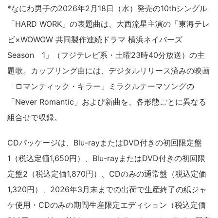
*なにわ男子の2026年2月18日（水）発売の10thシングル
「HARD WORK」の表題曲は、大西流星主演の「東海テレ
ビ×WOWOW 共同製作連続ドラマ 横浜ネイバーズ
Season 1」（フジテレビ系・土曜23時40分放送）の主
題歌。カップリング曲には、デジタルリリース済みの映画
「ロマンティック・キラー」ミラクルテーマソングの
「Never Romantic」および新曲を、各形態ごとに異なる
組合せで収録。
CDパッケージは、Blu-rayまたはDVD付きの初回限定盤
1（税込定価1,650円）、Blu-rayまたはDVD付きの初回限
定盤2（税込定価1,870円）、CDのみの通常盤（税込定価
1,320円）、2026年3月末までの出荷で生産終了の紙ジャ
ケ使用・CDのみの期間生産限定エディション（税込定価