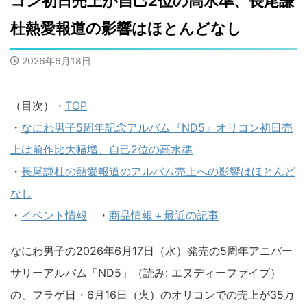
コン初日売上が自己2位の高水準、長尾謙
杜熱愛報道の影響はほとんどなし
2026年6月18日
（目次）・
TOP
・
なにわ男子5周年記念アルバム『ND5』オリコン初日売
上は前作比大幅増、自己2位の高水準
・
長尾謙杜の熱愛報道のアルバム売上への影響はほとんど
なし
・
イベント情報
・
商品情報＋最近の記事
なにわ男子の2026年6月17日（水）発売の5周年アニバー
サリーアルバム「ND5」（読み: エヌディーファイブ）
の、フラゲ日・6月16日（火）のオリコンでの売上が35万