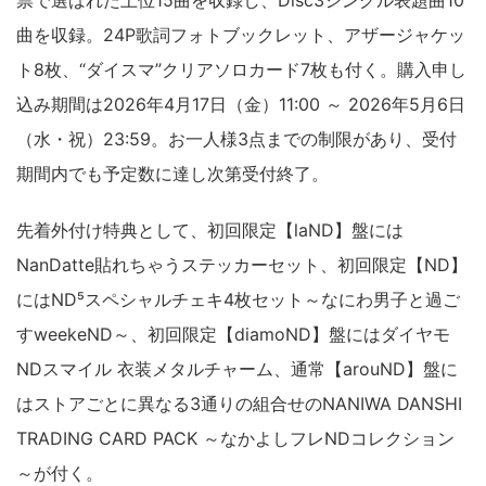
票で選ばれた上位15曲を収録し、Disc3シングル表題曲10
曲を収録。24P歌詞フォトブックレット、アザージャケッ
ト8枚、“ダイスマ”クリアソロカード7枚も付く。購入申し
込み期間は2026年4月17日（金）11:00 ～ 2026年5月6日
（水・祝）23:59。お一人様3点までの制限があり、受付
期間内でも予定数に達し次第受付終了。
先着外付け特典として、初回限定【laND】盤には
NanDatte貼れちゃうステッカーセット、初回限定【ND】
にはND⁵スペシャルチェキ4枚セット～なにわ男子と過ご
すweekeND～、初回限定【diamoND】盤にはダイヤモ
NDスマイル 衣装メタルチャーム、通常【arouND】盤に
はストアごとに異なる3通りの組合せのNANIWA DANSHI
TRADING CARD PACK ～なかよしフレNDコレクション
～が付く。