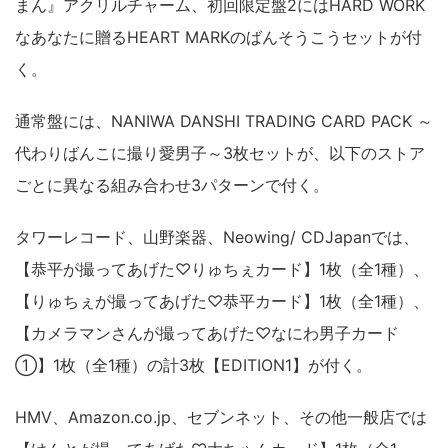
まん』アクリルチャーム、初回限定盤2にはHARD WORK
なあなたに贈るHEART MARKのばんそうこうセットが付
く。
通常盤には、NANIWA DANSHI TRADING CARD PACK ～
代わりばんこに撮り愛男子～3枚セットが、以下のストア
ごとに異なる組み合わせ3パターンで付く。
タワーレコード、山野楽器、Neowing/ CDJapanでは、
【恭平が撮ってあげた♡りゅちぇカード】1枚（全1種）、
【りゅちぇが撮ってあげた♡恭平カード】1枚（全1種）、
【カメラマンさんが撮ってあげた♡なにわ男子カード
①】1枚（全1種）の計3枚【EDITION1】が付く。
HMV、Amazon.co.jp、セブンネット、その他一般店では