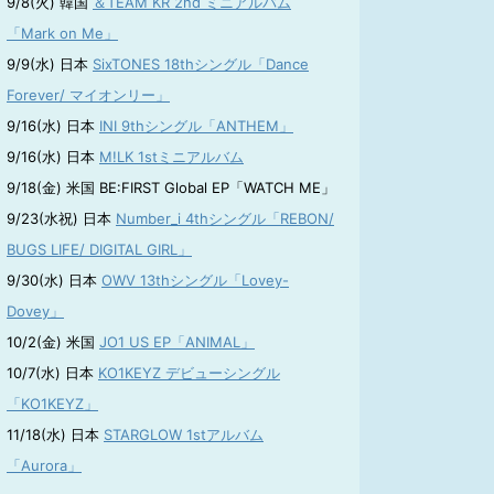
9/8(火) 韓国
＆TEAM KR 2nd ミニアルバム
「Mark on Me」
9/9(水) 日本
SixTONES 18thシングル「Dance
Forever/ マイオンリー」
9/16(水) 日本
INI 9thシングル「ANTHEM」
9/16(水) 日本
M!LK 1stミニアルバム
9/18(金) 米国 BE:FIRST Global EP「WATCH ME」
9/23(水祝) 日本
Number_i 4thシングル「REBON/
BUGS LIFE/ DIGITAL GIRL」
9/30(水) 日本
OWV 13thシングル「Lovey-
Dovey」
10/2(金) 米国
JO1 US EP「ANIMAL」
10/7(水) 日本
KO1KEYZ デビューシングル
「KO1KEYZ」
11/18(水) 日本
STARGLOW 1stアルバム
「Aurora」