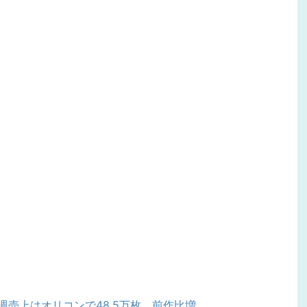
初週売上はオリコンで48.5万枚、前作比増