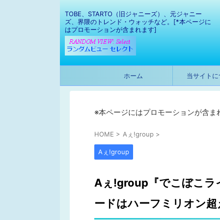
TOBE、STARTO（旧ジャニーズ）、元ジャニー
ズ、界隈のトレンド・ウォッチなど。[*本ページに
はプロモーションが含まれます]
ホーム
当サイトに
※本ページにはプロモーションが含ま
HOME
>
Aぇ!group
>
Aぇ!group
Aぇ!group『でこぼ
ードはハーフミリオン超