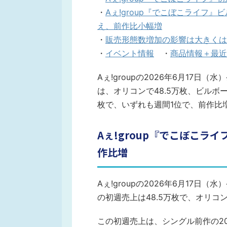
・
Aぇ!group『でこぼこライフ
え、前作比小幅増
・
販売形態数増加の影響は大きくは
・
イベント情報
・
商品情報＋最近
Aぇ!groupの2026年6月17日
は、オリコンで48.5万枚、ビルボ
枚で、いずれも週間1位で、前作比
Aぇ!group『でこぼこラ
作比増
Aぇ!groupの2026年6月17日
の初週売上は48.5万枚で、オリ
この初週売上は、シングル前作の2025