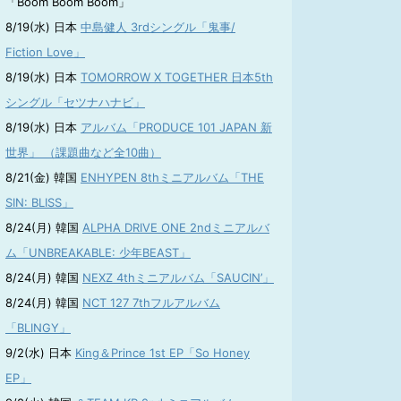
「Boom Boom Boom」
8/19(水) 日本
中島健人 3rdシングル「鬼事/
Fiction Love」
8/19(水) 日本
TOMORROW X TOGETHER 日本5th
シングル「セツナハナビ」
8/19(水) 日本
アルバム「PRODUCE 101 JAPAN 新
世界」 （課題曲など全10曲）
8/21(金) 韓国
ENHYPEN 8thミニアルバム「THE
SIN: BLISS」
8/24(月) 韓国
ALPHA DRIVE ONE 2ndミニアルバ
ム「UNBREAKABLE: 少年BEAST」
8/24(月) 韓国
NEXZ 4thミニアルバム「SAUCIN’」
8/24(月) 韓国
NCT 127 7thフルアルバム
「BLINGY」
9/2(水) 日本
King＆Prince 1st EP「So Honey
EP」