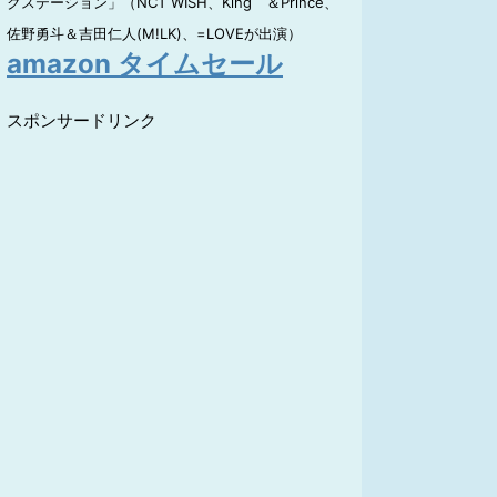
クステーション」（NCT WISH、King ＆Prince、
佐野勇斗＆吉田仁人(M!LK)、=LOVEが出演）
amazon タイムセール
スポンサードリンク