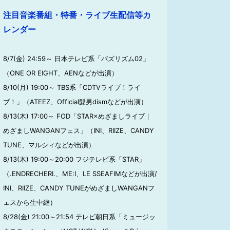
注目音楽番組・特番・ライブ生配信等カ
レンダー
8/7(金) 24:59～ 日本テレビ系「バズリズム02」
（ONE OR EIGHT、AENなどが出演）
8/10(月) 19:00～ TBS系「CDTVライブ！ライ
ブ！」（ATEEZ、Official髭男dismなどが出演）
8/13(木) 17:00～ FOD「STAR×めざましライブ｜
めざましWANGANフェス」（INI、RIIZE、CANDY
TUNE、マルシィなどが出演）
8/13(木) 19:00～20:00 フジテレビ系「STAR」
（.ENDRECHERI.、ME:I、LE SSEAFIMなどが出演/
INI、RIIZE、CANDY TUNEがめざましWANGANフ
ェスから生中継）
8/28(金) 21:00～21:54 テレビ朝日系「ミュージッ