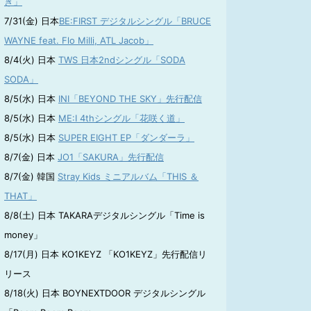
き」
7/31(金) 日本
BE:FIRST デジタルシングル「BRUCE
WAYNE feat. Flo Milli, ATL Jacob」
8/4(火) 日本
TWS 日本2ndシングル「SODA
SODA」
8/5(水) 日本
INI「BEYOND THE SKY」先行配信
8/5(水) 日本
ME:I 4thシングル「花咲く道」
8/5(水) 日本
SUPER EIGHT EP「ダンダーラ」
8/7(金) 日本
JO1「SAKURA」先行配信
8/7(金) 韓国
Stray Kids ミニアルバム「THIS ＆
THAT」
8/8(土) 日本 TAKARAデジタルシングル「Time is
money」
8/17(月) 日本 KO1KEYZ 「KO1KEYZ」先行配信リ
リース
8/18(火) 日本 BOYNEXTDOOR デジタルシングル