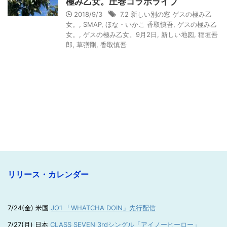
極み乙女。圧巻コラボライブ
2018/9/3
7.2 新しい別の窓 ゲスの極み乙
女。
,
SMAP
,
ほな・いかこ 香取慎吾
,
ゲスの極み乙
女。
,
ゲスの極み乙女。9月2日
,
新しい地図
,
稲垣吾
郎
,
草彅剛
,
香取慎吾
リリース・カレンダー
7/24(金) 米国
JO1 「WHATCHA DOIN」先行配信
7/27(月) 日本
CLASS SEVEN 3rdシングル「アイノーヒーロー」