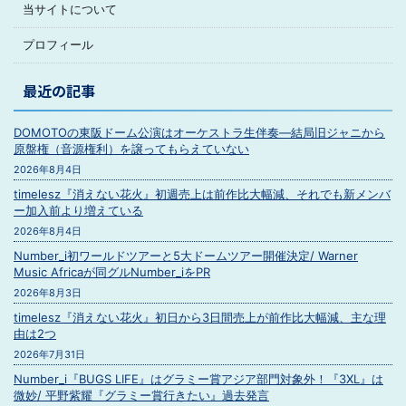
当サイトについて
プロフィール
最近の記事
DOMOTOの東阪ドーム公演はオーケストラ生伴奏―結局旧ジャニから
原盤権（音源権利）を譲ってもらえていない
2026年8月4日
timelesz『消えない花火』初週売上は前作比大幅減、それでも新メンバ
ー加入前より増えている
2026年8月4日
Number_i初ワールドツアーと5大ドームツアー開催決定/ Warner
Music Africaが同グルNumber_iをPR
2026年8月3日
timelesz『消えない花火』初日から3日間売上が前作比大幅減、主な理
由は2つ
2026年7月31日
Number_i『BUGS LIFE』はグラミー賞アジア部門対象外！『3XL』は
微妙/ 平野紫耀『グラミー賞行きたい』過去発言