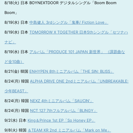
8/18(火) 日本 BOYNEXTDOOR デジタルシングル「Boom Boom
Boom」
8/19(水) 日本
中島健人 3rdシングル「鬼事/ Fiction Love」
8/19(水) 日本
TOMORROW X TOGETHER 日本5thシングル「セツナハ
ナビ」
8/19(水) 日本
アルバム「PRODUCE 101 JAPAN 新世界」 （課題曲な
ど全10曲）
8/21(金) 韓国
ENHYPEN 8thミニアルバム「THE SIN: BLISS」
8/24(月) 韓国
ALPHA DRIVE ONE 2ndミニアルバム「UNBREAKABLE:
少年BEAST」
8/24(月) 韓国
NEXZ 4thミニアルバム「SAUCIN’」
8/24(月) 韓国
NCT 127 7thフルアルバム「BLINGY」
9/2(水) 日本
King＆Prince 1st EP「So Honey EP」
9/8(火) 韓国
＆TEAM KR 2nd ミニアルバム「Mark on Me」