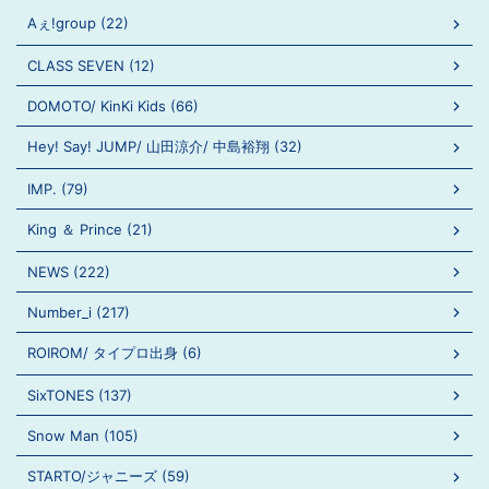
Aぇ!group (22)
CLASS SEVEN (12)
DOMOTO/ KinKi Kids (66)
Hey! Say! JUMP/ 山田涼介/ 中島裕翔 (32)
IMP. (79)
King ＆ Prince (21)
NEWS (222)
Number_i (217)
ROIROM/ タイプロ出身 (6)
SixTONES (137)
Snow Man (105)
STARTO/ジャニーズ (59)