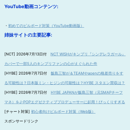
YouTube動画コンテンツ:
・
初めてのビルボード対策（YouTube動画版）
姉妹サイトの主要記事:
[NCT] 2026年7月13日付
NCT WISHがキンプリ『シンデレラガール』
カバーで一部5人のキンプリファンの心がえぐられた件
[HYBE] 2026年7月7日付
飯島三智が＆TEAMやaoenの格差売りをす
る可能性は？日本版ミン・ヒジンの可能性は？HYBE スタエン買収は？
[HYBE] 2026年7月7日付
HYBE JAPANが飯島三智（元SMAPチーフ
マネ）をJ-POPエグゼクティブプロデューサーに起用！びっくりすぎる
[チャート対策]
初心者向けビルボード対策（Web版）
スポンサードリンク