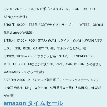
8/7(金) 24:59～ 日本テレビ系「バズリズム02」（ONE OR EIGHT、
AENなどが出演）
8/10(月) 19:00～ TBS系「CDTVライブ！ライブ！」（ATEEZ、Official
髭男dismなどが出演）
8/13(木) 17:00～ FOD「STAR×めざましライブ｜めざましWANGANフ
ェス」（INI、RIIZE、CANDY TUNE、マルシィなどが出演）
8/13(木) 19:00～20:00 フジテレビ系「STAR」（.ENDRECHERI.、
ME:I、LE SSEAFIMなどが出演/ INI、RIIZE、CANDY TUNEがめざまし
WANGANフェスから生中継）
8/28(金) 21:00～21:54 テレビ朝日系「ミュージックステーション」
（NCT WISH、King ＆Prince、佐野勇斗＆吉田仁人(M!LK)、=LOVE
が出演）
amazon タイムセール