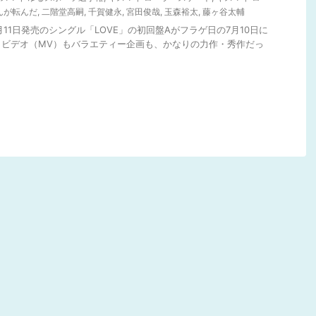
んが転んだ
,
二階堂高嗣
,
千賀健永
,
宮田俊哉
,
玉森裕太
,
藤ヶ谷太輔
18年7月11日発売のシングル「LOVE」の初回盤Aがフラゲ日の7月10日に
クビデオ（MV）もバラエティー企画も、かなりの力作・秀作だっ