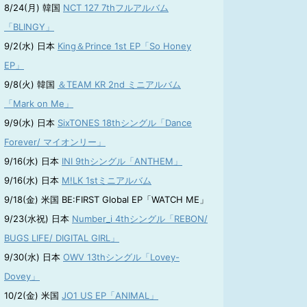
8/24(月) 韓国
NCT 127 7thフルアルバム
「BLINGY」
9/2(水) 日本
King＆Prince 1st EP「So Honey
EP」
9/8(火) 韓国
＆TEAM KR 2nd ミニアルバム
「Mark on Me」
9/9(水) 日本
SixTONES 18thシングル「Dance
Forever/ マイオンリー」
9/16(水) 日本
INI 9thシングル「ANTHEM」
9/16(水) 日本
M!LK 1stミニアルバム
9/18(金) 米国 BE:FIRST Global EP「WATCH ME」
9/23(水祝) 日本
Number_i 4thシングル「REBON/
BUGS LIFE/ DIGITAL GIRL」
9/30(水) 日本
OWV 13thシングル「Lovey-
Dovey」
10/2(金) 米国
JO1 US EP「ANIMAL」