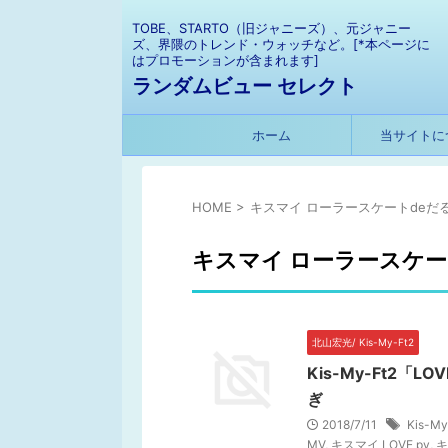
TOBE、STARTO（旧ジャニーズ）、元ジャニー
ズ、界隈のトレンド・ウォッチなど。[*本ページに
はプロモーションが含まれます]
ランダムビュー セレクト
ホーム
当サイトに
HOME
>
キスマイ ローラースケートdeだ
キスマイ ローラースケー
北山宏光/ Kis-My-Ft2
Kis-My-Ft2
ぎ
2018/7/11
Kis-My
MV
,
キスマイ LOVE pv
,
キ