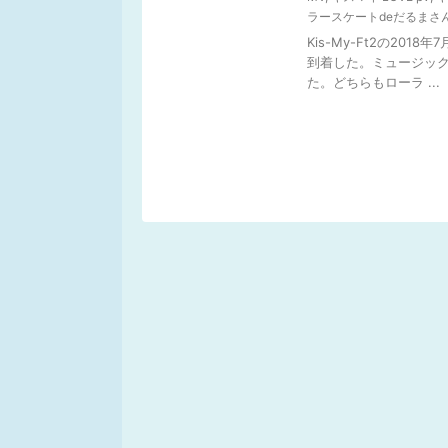
ラースケートdeだるまさ
Kis-My-Ft2の20
到着した。ミュージッ
た。どちらもローラ ...