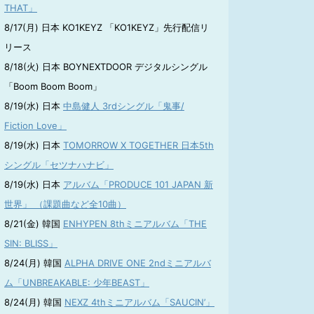
THAT」
8/17(月) 日本 KO1KEYZ 「KO1KEYZ」先行配信リ
リース
8/18(火) 日本 BOYNEXTDOOR デジタルシングル
「Boom Boom Boom」
8/19(水) 日本
中島健人 3rdシングル「鬼事/
Fiction Love」
8/19(水) 日本
TOMORROW X TOGETHER 日本5th
シングル「セツナハナビ」
8/19(水) 日本
アルバム「PRODUCE 101 JAPAN 新
世界」 （課題曲など全10曲）
8/21(金) 韓国
ENHYPEN 8thミニアルバム「THE
SIN: BLISS」
8/24(月) 韓国
ALPHA DRIVE ONE 2ndミニアルバ
ム「UNBREAKABLE: 少年BEAST」
8/24(月) 韓国
NEXZ 4thミニアルバム「SAUCIN’」