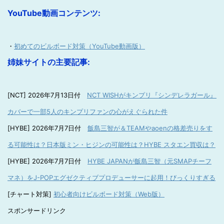
YouTube動画コンテンツ:
・
初めてのビルボード対策（YouTube動画版）
姉妹サイトの主要記事:
[NCT] 2026年7月13日付
NCT WISHがキンプリ『シンデレラガール』
カバーで一部5人のキンプリファンの心がえぐられた件
[HYBE] 2026年7月7日付
飯島三智が＆TEAMやaoenの格差売りをす
る可能性は？日本版ミン・ヒジンの可能性は？HYBE スタエン買収は？
[HYBE] 2026年7月7日付
HYBE JAPANが飯島三智（元SMAPチーフ
マネ）をJ-POPエグゼクティブプロデューサーに起用！びっくりすぎる
[チャート対策]
初心者向けビルボード対策（Web版）
スポンサードリンク