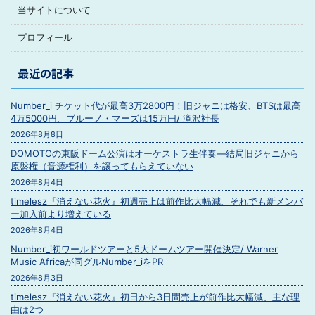
当サイトについて
プロフィール
最近の記事
Number_i チケット代が最高3万2800円！旧ジャニは格安、BTSは最高
4万5000円、ブルーノ・マーズは15万円/ 滝沢社長
2026年8月8日
DOMOTOの東阪ドーム公演はオーケストラ生伴奏―結局旧ジャニから
原盤権（音源権利）を譲ってもらえていない
2026年8月4日
timelesz『消えない花火』初週売上は前作比大幅減、それでも新メンバ
ー加入前より増えている
2026年8月4日
Number_i初ワールドツアーと5大ドームツアー開催決定/ Warner
Music Africaが同グルNumber_iをPR
2026年8月3日
timelesz『消えない花火』初日から3日間売上が前作比大幅減、主な理
由は2つ