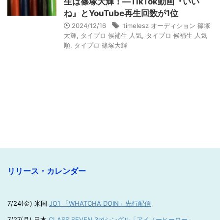
生は篠塚大輝！―TikTok動画『いい
ね』とYouTube再生回数が1位
2024/12/16
timelesz オーディション 篠塚
大輝
,
タイプロ 候補生 人気
,
タイプロ 候補生 人気
順
,
タイプロ 篠塚大輝
リリース・カレンダー
7/24(金) 米国
JO1 「WHATCHA DOIN」先行配信
7/27(月) 日本
CLASS SEVEN 3rdシングル「アイノーヒーロー」