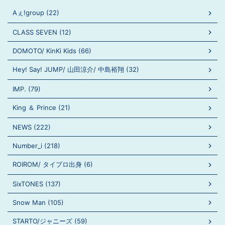
Aぇ!group (22)
CLASS SEVEN (12)
DOMOTO/ KinKi Kids (66)
Hey! Say! JUMP/ 山田涼介/ 中島裕翔 (32)
IMP. (79)
King ＆ Prince (21)
NEWS (222)
Number_i (218)
ROIROM/ タイプロ出身 (6)
SixTONES (137)
Snow Man (105)
STARTO/ジャニーズ (59)