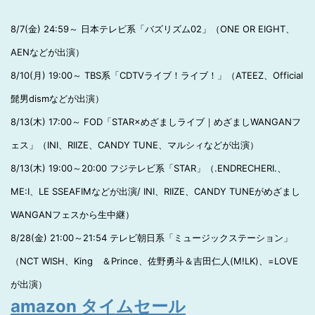
8/7(金) 24:59～ 日本テレビ系「バズリズム02」（ONE OR EIGHT、
AENなどが出演）
8/10(月) 19:00～ TBS系「CDTVライブ！ライブ！」（ATEEZ、Official
髭男dismなどが出演）
8/13(木) 17:00～ FOD「STAR×めざましライブ｜めざましWANGANフ
ェス」（INI、RIIZE、CANDY TUNE、マルシィなどが出演）
8/13(木) 19:00～20:00 フジテレビ系「STAR」（.ENDRECHERI.、
ME:I、LE SSEAFIMなどが出演/ INI、RIIZE、CANDY TUNEがめざまし
WANGANフェスから生中継）
8/28(金) 21:00～21:54 テレビ朝日系「ミュージックステーション」
（NCT WISH、King ＆Prince、佐野勇斗＆吉田仁人(M!LK)、=LOVE
が出演）
amazon タイムセール