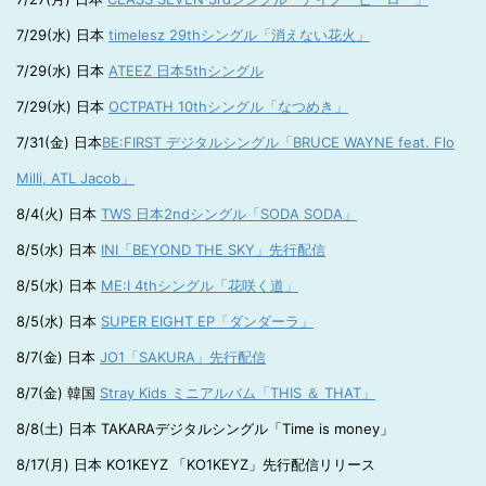
7/29(水) 日本
timelesz 29thシングル「消えない花火」
7/29(水) 日本
ATEEZ 日本5thシングル
7/29(水) 日本
OCTPATH 10thシングル「なつめき」
7/31(金) 日本
BE:FIRST デジタルシングル「BRUCE WAYNE feat. Flo
Milli, ATL Jacob」
8/4(火) 日本
TWS 日本2ndシングル「SODA SODA」
8/5(水) 日本
INI「BEYOND THE SKY」先行配信
8/5(水) 日本
ME:I 4thシングル「花咲く道」
8/5(水) 日本
SUPER EIGHT EP「ダンダーラ」
8/7(金) 日本
JO1「SAKURA」先行配信
8/7(金) 韓国
Stray Kids ミニアルバム「THIS ＆ THAT」
8/8(土) 日本 TAKARAデジタルシングル「Time is money」
8/17(月) 日本 KO1KEYZ 「KO1KEYZ」先行配信リリース