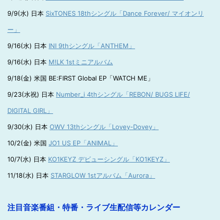
9/9(水) 日本
SixTONES 18thシングル「Dance Forever/ マイオンリ
ー」
9/16(水) 日本
INI 9thシングル「ANTHEM」
9/16(水) 日本
M!LK 1stミニアルバム
9/18(金) 米国 BE:FIRST Global EP「WATCH ME」
9/23(水祝) 日本
Number_i 4thシングル「REBON/ BUGS LIFE/
DIGITAL GIRL」
9/30(水) 日本
OWV 13thシングル「Lovey-Dovey」
10/2(金) 米国
JO1 US EP「ANIMAL」
10/7(水) 日本
KO1KEYZ デビューシングル「KO1KEYZ」
11/18(水) 日本
STARGLOW 1stアルバム「Aurora」
注目音楽番組・特番・ライブ生配信等カレンダー