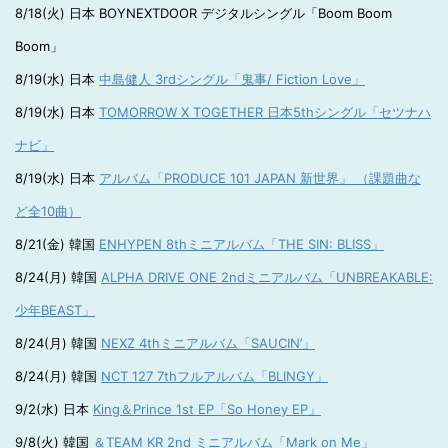
8/18(火) 日本 BOYNEXTDOOR デジタルシングル「Boom Boom
Boom」
8/19(水) 日本
中島健人 3rdシングル「鬼事/ Fiction Love」
8/19(水) 日本
TOMORROW X TOGETHER 日本5thシングル「セツナハ
ナビ」
8/19(水) 日本
アルバム「PRODUCE 101 JAPAN 新世界」 （課題曲な
ど全10曲）
8/21(金) 韓国
ENHYPEN 8thミニアルバム「THE SIN: BLISS」
8/24(月) 韓国
ALPHA DRIVE ONE 2ndミニアルバム「UNBREAKABLE:
少年BEAST」
8/24(月) 韓国
NEXZ 4thミニアルバム「SAUCIN’」
8/24(月) 韓国
NCT 127 7thフルアルバム「BLINGY」
9/2(水) 日本
King＆Prince 1st EP「So Honey EP」
9/8(火) 韓国
＆TEAM KR 2nd ミニアルバム「Mark on Me」