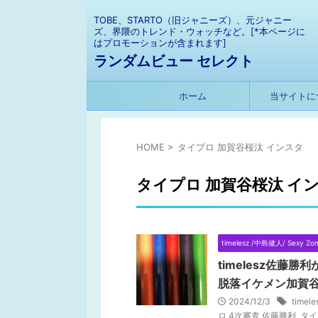
TOBE、STARTO（旧ジャニーズ）、元ジャニー
ズ、界隈のトレンド・ウォッチなど。[*本ページに
はプロモーションが含まれます]
ランダムビュー セレクト
ホーム
当サイトに
HOME
>
タイプロ 加賀谷桜汰 インスタ
タイプロ 加賀谷桜汰 イ
timelesz /中島健人/ Sexy Zo
timelesz佐藤
脱落イケメン加賀
2024/12/3
time
ロ 4次審査 佐藤勝利
,
タイ