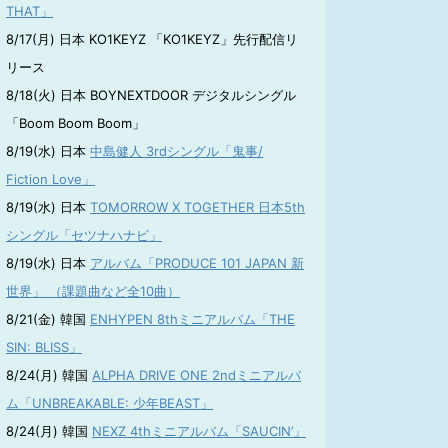
THAT」
8/17(月) 日本 KO1KEYZ 「KO1KEYZ」先行配信リ
リース
8/18(火) 日本 BOYNEXTDOOR デジタルシングル
「Boom Boom Boom」
8/19(水) 日本
中島健人 3rdシングル「鬼事/
Fiction Love」
8/19(水) 日本
TOMORROW X TOGETHER 日本5th
シングル「セツナハナビ」
8/19(水) 日本
アルバム「PRODUCE 101 JAPAN 新
世界」 （課題曲など全10曲）
8/21(金) 韓国
ENHYPEN 8thミニアルバム「THE
SIN: BLISS」
8/24(月) 韓国
ALPHA DRIVE ONE 2ndミニアルバ
ム「UNBREAKABLE: 少年BEAST」
8/24(月) 韓国
NEXZ 4thミニアルバム「SAUCIN’」