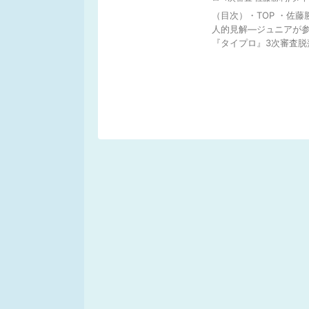
（目次）・TOP ・佐
人的見解―ジュニアが参
『タイプロ』3次審査脱落