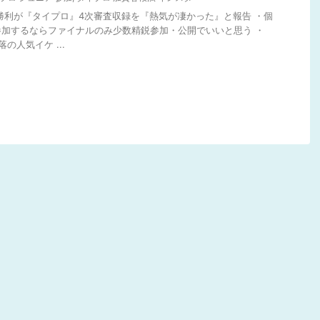
藤勝利が『タイプロ』4次審査収録を『熱気が凄かった』と報告 ・個
加するならファイナルのみ少数精鋭参加・公開でいいと思う ・
の人気イケ ...