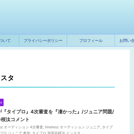
ついて
プライバシーポリシー
プロフィール
お問い
ンスタ
ne
勝利が『タイプロ』4次審査を『凄かった』/ジュニア問題/
谷桜汰コメント
lesz オーディション 4次審査
,
timelesz オーディション ジュニア
,
タイプ
プロ ジュニア 参加
,
タイプロ 加賀谷桜汰 インスタ