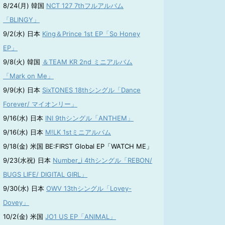
8/24(月) 韓国
NCT 127 7thフルアルバム
「BLINGY」
9/2(水) 日本
King＆Prince 1st EP「So Honey
EP」
9/8(火) 韓国
＆TEAM KR 2nd ミニアルバム
「Mark on Me」
9/9(水) 日本
SixTONES 18thシングル「Dance
Forever/ マイオンリー」
9/16(水) 日本
INI 9thシングル「ANTHEM」
9/16(水) 日本
M!LK 1stミニアルバム
9/18(金) 米国 BE:FIRST Global EP「WATCH ME」
9/23(水祝) 日本
Number_i 4thシングル「REBON/
BUGS LIFE/ DIGITAL GIRL」
9/30(水) 日本
OWV 13thシングル「Lovey-
Dovey」
10/2(金) 米国
JO1 US EP「ANIMAL」