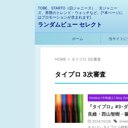
TOBE、STARTO（旧ジャニーズ）、元ジャニー
ズ、界隈のトレンド・ウォッチなど。[*本ページに
はプロモーションが含まれます]
ランダムビュー セレクト
ホーム
当サイトに
HOME
>
タイプロ 3次審査
タイプロ 3次審査
timelesz /中島健人/ Sexy Zo
『タイプロ』#3-ダ
良維・西山智樹・篠
2024/10/26
tim
ネタバレ
,
タイプロ 山根