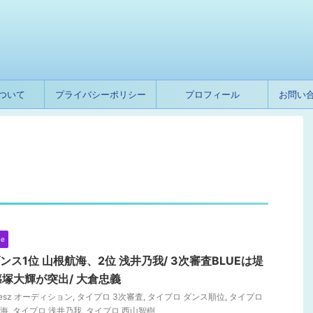
ついて
プライバシーポリシー
プロフィール
お問い
ne
ンス1位 山根航海、2位 浅井乃我/ 3次審査BLUEは堤
塚大輝が突出/ 大倉忠義
elesz オーディション
,
タイプロ 3次審査
,
タイプロ ダンス順位
,
タイプロ
航海
,
タイプロ 浅井乃我
,
タイプロ 西山智樹