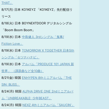
THAT」
8/17(月) 日本 KO1KEYZ 「KO1KEYZ」先行配信リ
リース
8/18(火) 日本 BOYNEXTDOOR デジタルシングル
「Boom Boom Boom」
8/19(水) 日本
中島健人 3rdシングル「鬼事/
Fiction Love」
8/19(水) 日本
TOMORROW X TOGETHER 日本5th
シングル「セツナハナビ」
8/19(水) 日本
アルバム「PRODUCE 101 JAPAN 新
世界」 （課題曲など全10曲）
8/21(金) 韓国
ENHYPEN 8thミニアルバム「THE
SIN: BLISS」
8/24(月) 韓国
ALPHA DRIVE ONE 2ndミニアルバ
ム「UNBREAKABLE: 少年BEAST」
8/24(月) 韓国
NEXZ 4thミニアルバム「SAUCIN’」