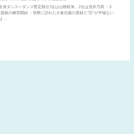
人全員ダンス―ダンス暫定順位1位は山根航海、2位は浅井乃我 ・3
題曲の練習開始 ・視察に訪れた大倉忠義の貫録と“圧”が半端ない
...