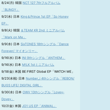
8/24(月) 韓国
NCT 127 7thフルアルバム
「BLINGY」
9/2(水) 日本
King＆Prince 1st EP「So Honey
EP」
9/8(火) 韓国
＆TEAM KR 2nd ミニアルバム
「Mark on Me」
9/9(水) 日本
SixTONES 18thシングル「Dance
Forever/ マイオンリー」
9/16(水) 日本
INI 9thシングル「ANTHEM」
9/16(水) 日本
M!LK 1stミニアルバム
9/18(金) 米国 BE:FIRST Global EP「WATCH ME」
9/23(水祝) 日本
Number_i 4thシングル「REBON/
BUGS LIFE/ DIGITAL GIRL」
9/30(水) 日本
OWV 13thシングル「Lovey-
Dovey」
10/2(金) 米国
JO1 US EP「ANIMAL」