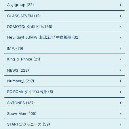
Aぇ!group (22)
CLASS SEVEN (12)
DOMOTO/ KinKi Kids (66)
Hey! Say! JUMP/ 山田涼介/ 中島裕翔 (32)
IMP. (79)
King ＆ Prince (21)
NEWS (222)
Number_i (217)
ROIROM/ タイプロ出身 (6)
SixTONES (137)
Snow Man (105)
STARTO/ジャニーズ (59)