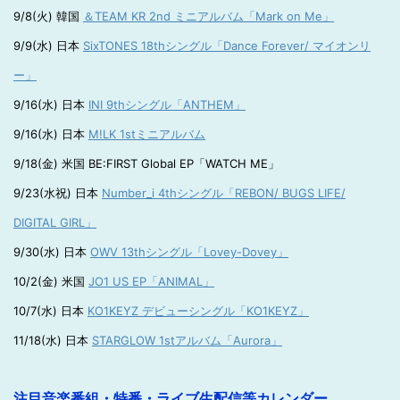
9/8(火) 韓国
＆TEAM KR 2nd ミニアルバム「Mark on Me」
9/9(水) 日本
SixTONES 18thシングル「Dance Forever/ マイオンリ
ー」
9/16(水) 日本
INI 9thシングル「ANTHEM」
9/16(水) 日本
M!LK 1stミニアルバム
9/18(金) 米国 BE:FIRST Global EP「WATCH ME」
9/23(水祝) 日本
Number_i 4thシングル「REBON/ BUGS LIFE/
DIGITAL GIRL」
9/30(水) 日本
OWV 13thシングル「Lovey-Dovey」
10/2(金) 米国
JO1 US EP「ANIMAL」
10/7(水) 日本
KO1KEYZ デビューシングル「KO1KEYZ」
11/18(水) 日本
STARGLOW 1stアルバム「Aurora」
注目音楽番組・特番・ライブ生配信等カレンダー