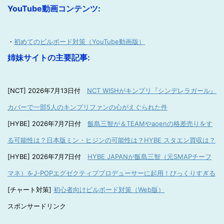
YouTube動画コンテンツ:
・
初めてのビルボード対策（YouTube動画版）
姉妹サイトの主要記事:
[NCT] 2026年7月13日付
NCT WISHがキンプリ『シンデレラガール』
カバーで一部5人のキンプリファンの心がえぐられた件
[HYBE] 2026年7月7日付
飯島三智が＆TEAMやaoenの格差売りをす
る可能性は？日本版ミン・ヒジンの可能性は？HYBE スタエン買収は？
[HYBE] 2026年7月7日付
HYBE JAPANが飯島三智（元SMAPチーフ
マネ）をJ-POPエグゼクティブプロデューサーに起用！びっくりすぎる
[チャート対策]
初心者向けビルボード対策（Web版）
スポンサードリンク