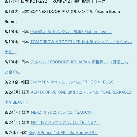
8/17(月) 日本 KO1KEYZ 「KO1KEYZ」先行配信リリース
8/18(火) 日本 BOYNEXTDOOR デジタルシングル「Boom Boom
Boom」
8/19(水) 日本
中島健人 3rdシングル「鬼事/ Fiction Love」
8/19(水) 日本
TOMORROW X TOGETHER 日本5thシングル「セツナハ
ナビ」
8/19(水) 日本
アルバム「PRODUCE 101 JAPAN 新世界」 （課題曲な
ど全10曲）
8/21(金) 韓国
ENHYPEN 8thミニアルバム「THE SIN: BLISS」
8/24(月) 韓国
ALPHA DRIVE ONE 2ndミニアルバム「UNBREAKABLE:
少年BEAST」
8/24(月) 韓国
NEXZ 4thミニアルバム「SAUCIN’」
8/24(月) 韓国
NCT 127 7thフルアルバム「BLINGY」
9/2(水) 日本
King＆Prince 1st EP「So Honey EP」