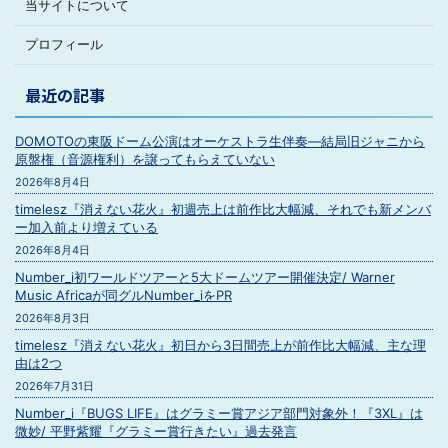
当サイトについて
プロフィール
最近の記事
DOMOTOの東阪ドーム公演はオーケストラ生伴奏―結局旧ジャニから
原盤権（音源権利）を譲ってもらえていない
2026年8月4日
timelesz『消えない花火』初週売上は前作比大幅減、それでも新メンバ
ー加入前より増えている
2026年8月4日
Number_i初ワールドツアーと5大ドームツアー開催決定/ Warner
Music Africaが同グルNumber_iをPR
2026年8月3日
timelesz『消えない花火』初日から3日間売上が前作比大幅減、主な理
由は2つ
2026年7月31日
Number_i『BUGS LIFE』はグラミー賞アジア部門対象外！『3XL』は
微妙/ 平野紫耀『グラミー賞行きたい』過去発言