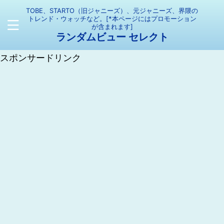
TOBE、STARTO（旧ジャニーズ）、元ジャニーズ、界隈の
トレンド・ウォッチなど。[*本ページにはプロモーション
が含まれます]
ランダムビュー セレクト
スポンサードリンク