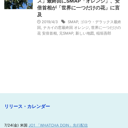
ス」最終回にSMAP「オレンジ」、安
倍首相が「世界に一つだけの花」に言
及
2019/4/3
SMAP
,
ゴロウ・デラックス最終
回
,
ナカイの窓最終回 オレンジ
,
世界に一つだけの
花 安倍首相
,
元SMAP
,
新しい地図
,
稲垣吾郎
リリース・カレンダー
7/24(金) 米国
JO1 「WHATCHA DOIN」先行配信