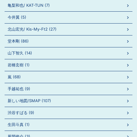
亀梨和也/ KAT-TUN (7)
今井翼 (5)
北山宏光/ Kis-My-Ft2 (27)
堂本剛 (86)
山下智久 (14)
岩橋玄樹 (1)
嵐 (68)
手越祐也 (9)
新しい地図/SMAP (107)
渋谷すばる (9)
生田斗真 (1)
風間俊介 (3)