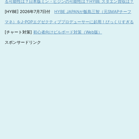
る可能性は？日本版ミン・ヒジンの可能性は？HYBE スタエン買収は？
[HYBE] 2026年7月7日付
HYBE JAPANが飯島三智（元SMAPチーフ
マネ）をJ-POPエグゼクティブプロデューサーに起用！びっくりすぎる
[チャート対策]
初心者向けビルボード対策（Web版）
スポンサードリンク