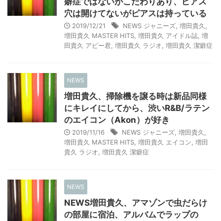
癖症ではないがこだわりあり、ピアス
穴は開けてないがピアスは持っている
2019/12/21
NEWS ジャニーズ
,
増田貴久
,
増田貴久 MASTER HITS
,
増田貴久 アイドル誌
,
増
田貴久 アビー君
,
増田貴久 ラジオ
,
増田貴久 潔癖症
NEWS
増田貴久、掃除機を譲る時は新品同様
にキレイにしてから、渋いR&B/ラテン
のエイコン（Akon）が好き
2019/11/16
NEWS ジャニーズ
,
増田貴久
,
増田貴久 MASTER HITS
,
増田貴久 エイコン
,
増田
貴久 ラジオ
,
増田貴久 潔癖症
NEWS
NEWS増田貴久、アマゾンで虫だらけ
の部屋に宿泊、アルバムでラップの