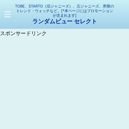
TOBE、STARTO（旧ジャニーズ）、元ジャニーズ、界隈の
トレンド・ウォッチなど。[*本ページにはプロモーション
が含まれます]
ランダムビュー セレクト
スポンサードリンク