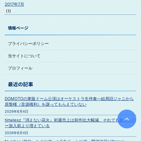
2017年7月
(1)
情報ページ
プライバシーポリシー
当サイトについて
プロフィール
最近の記事
DOMOTOの東阪ドーム公演はオーケストラ生伴奏―結局旧ジャニから
原盤権（音源権利）を譲ってもらえていない
2026年8月4日
timelesz『消えない花火』初週売上は前作比大幅減、それでも新メンバ
ー加入前より増えている
2026年8月4日