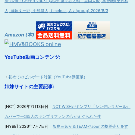
Amazon: CHEER Vol.72 (表紙: 藤ヶ谷太輔 重岡大毅, 奥智哉×杢代和
人, 藤原丈一郎, 中島健人, timeless, Aぇ!group) 2026/8/3
Amazon (本)
YouTube動画コンテンツ:
・
初めてのビルボード対策（YouTube動画版）
姉妹サイトの主要記事:
[NCT] 2026年7月13日付
NCT WISHがキンプリ『シンデレラガール』
カバーで一部5人のキンプリファンの心がえぐられた件
[HYBE] 2026年7月7日付
飯島三智が＆TEAMやaoenの格差売りをす