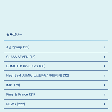
カテゴリー
Aぇ!group (22)
CLASS SEVEN (12)
DOMOTO/ KinKi Kids (66)
Hey! Say! JUMP/ 山田涼介/ 中島裕翔 (32)
IMP. (79)
King ＆ Prince (21)
NEWS (222)