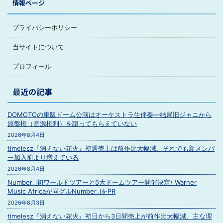
情報ページ
プライバシーポリシー
当サイトについて
プロフィール
最近の記事
DOMOTOの東阪ドーム公演はオーケストラ生伴奏―結局旧ジャニから
原盤権（音源権利）を譲ってもらえていない
2026年8月4日
timelesz『消えない花火』初週売上は前作比大幅減、それでも新メンバ
ー加入前より増えている
2026年8月4日
Number_i初ワールドツアーと5大ドームツアー開催決定/ Warner
Music Africaが同グルNumber_iをPR
2026年8月3日
timelesz『消えない花火』初日から3日間売上が前作比大幅減、主な理