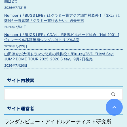
由は2つ
2026年7月31日
Number_i『BUGS LIFE』はグラミー賞アジア部門対象外！『3XL』は
微妙/ 平野紫耀『グラミー賞行きたい』過去発言
2026年7月31日
Number_i『BUGS LIFE』CDなしで激戦ビルボード総合（Hot 100）1
位/ レーベル移籍後初シングルはトリプルA面
2026年7月23日
山田涼介が大河ドラマで悲劇の武将役！/Blu-ray/DVD『Hey! Say!
JUMP DOME TOUR 2025-2026 S say』9月2日発売
2026年7月20日
サイト内検索
サイト運営者
ランダムビュー・アイドルアーティスト研究所