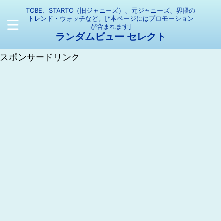
TOBE、STARTO（旧ジャニーズ）、元ジャニーズ、界隈の
トレンド・ウォッチなど。[*本ページにはプロモーション
が含まれます]
ランダムビュー セレクト
スポンサードリンク