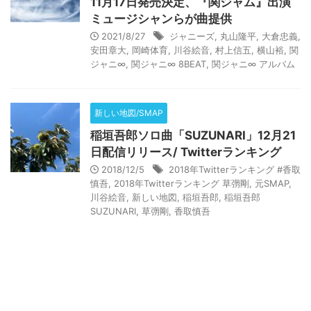
11月17日発売決定、『関ジャム』出演
ミュージシャンらが曲提供
2021/8/27
ジャニーズ
,
丸山隆平
,
大倉忠義
,
安田章大
,
岡崎体育
,
川谷絵音
,
村上信五
,
横山裕
,
関
ジャニ∞
,
関ジャニ∞ 8BEAT
,
関ジャニ∞ アルバム
新しい地図/SMAP
稲垣吾郎ソロ曲「SUZUNARI」12月21
日配信リリース/ Twitterランキング
2018/12/5
2018年Twitterランキング #香取
慎吾
,
2018年Twitterランキング 草彅剛
,
元SMAP
,
川谷絵音
,
新しい地図
,
稲垣吾郎
,
稲垣吾郎
SUZUNARI
,
草彅剛
,
香取慎吾