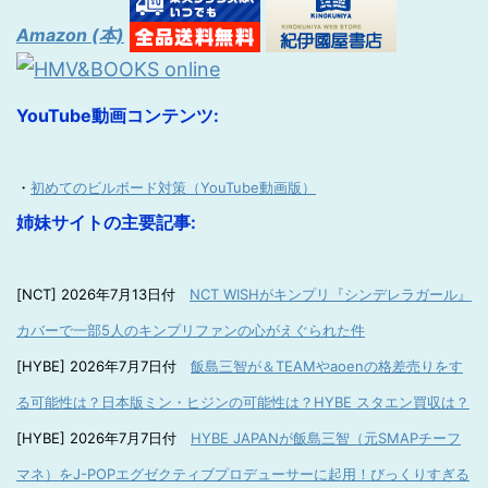
Amazon (本)
YouTube動画コンテンツ:
・
初めてのビルボード対策（YouTube動画版）
姉妹サイトの主要記事:
[NCT] 2026年7月13日付
NCT WISHがキンプリ『シンデレラガール』
カバーで一部5人のキンプリファンの心がえぐられた件
[HYBE] 2026年7月7日付
飯島三智が＆TEAMやaoenの格差売りをす
る可能性は？日本版ミン・ヒジンの可能性は？HYBE スタエン買収は？
[HYBE] 2026年7月7日付
HYBE JAPANが飯島三智（元SMAPチーフ
マネ）をJ-POPエグゼクティブプロデューサーに起用！びっくりすぎる