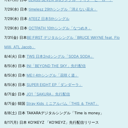
7/29(水) 日本
timelesz 29thシングル「消えない花火」
7/29(水) 日本
ATEEZ 日本5thシングル
7/29(水) 日本
OCTPATH 10thシングル「なつめき」
7/31(金) 日本
BE:FIRST デジタルシングル「BRUCE WAYNE feat. Flo
Milli, ATL Jacob」
8/4(火) 日本
TWS 日本2ndシングル「SODA SODA」
8/5(水) 日本
INI「BEYOND THE SKY」先行配信
8/5(水) 日本
ME:I 4thシングル「花咲く道」
8/5(水) 日本
SUPER EIGHT EP「ダンダーラ」
8/7(金) 日本
JO1「SAKURA」先行配信
8/7(金) 韓国
Stray Kids ミニアルバム「THIS ＆ THAT」
8/8(土) 日本 TAKARAデジタルシングル「Time is money」
8/17(月) 日本 KO1KEYZ 「KO1KEYZ」先行配信リリース