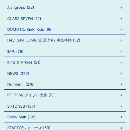
Aぇ!group (22)
CLASS SEVEN (12)
DOMOTO/ KinKi Kids (66)
Hey! Say! JUMP/ 山田涼介/ 中島裕翔 (32)
IMP. (79)
King ＆ Prince (21)
NEWS (222)
Number_i (218)
ROIROM/ タイプロ出身 (6)
SixTONES (137)
Snow Man (105)
STARTO/ジャニーズ (59)