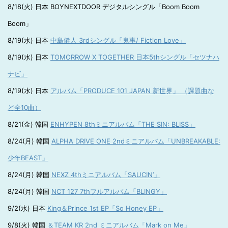
8/18(火) 日本 BOYNEXTDOOR デジタルシングル「Boom Boom
Boom」
8/19(水) 日本
中島健人 3rdシングル「鬼事/ Fiction Love」
8/19(水) 日本
TOMORROW X TOGETHER 日本5thシングル「セツナハ
ナビ」
8/19(水) 日本
アルバム「PRODUCE 101 JAPAN 新世界」 （課題曲な
ど全10曲）
8/21(金) 韓国
ENHYPEN 8thミニアルバム「THE SIN: BLISS」
8/24(月) 韓国
ALPHA DRIVE ONE 2ndミニアルバム「UNBREAKABLE:
少年BEAST」
8/24(月) 韓国
NEXZ 4thミニアルバム「SAUCIN’」
8/24(月) 韓国
NCT 127 7thフルアルバム「BLINGY」
9/2(水) 日本
King＆Prince 1st EP「So Honey EP」
9/8(火) 韓国
＆TEAM KR 2nd ミニアルバム「Mark on Me」