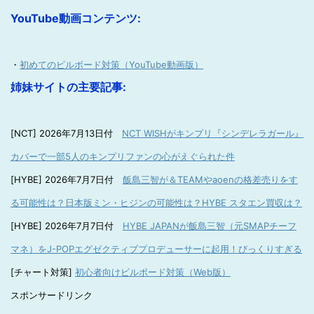
YouTube動画コンテンツ:
・
初めてのビルボード対策（YouTube動画版）
姉妹サイトの主要記事:
[NCT] 2026年7月13日付
NCT WISHがキンプリ『シンデレラガール』
カバーで一部5人のキンプリファンの心がえぐられた件
[HYBE] 2026年7月7日付
飯島三智が＆TEAMやaoenの格差売りをす
る可能性は？日本版ミン・ヒジンの可能性は？HYBE スタエン買収は？
[HYBE] 2026年7月7日付
HYBE JAPANが飯島三智（元SMAPチーフ
マネ）をJ-POPエグゼクティブプロデューサーに起用！びっくりすぎる
[チャート対策]
初心者向けビルボード対策（Web版）
スポンサードリンク