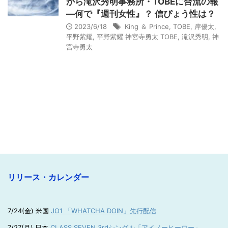
から滝沢秀明事務所・TOBEに合流の報
―何で『週刊女性』？ 信ぴょう性は？
2023/6/18
King ＆ Prince
,
TOBE
,
岸優太
,
平野紫耀
,
平野紫耀 神宮寺勇太 TOBE
,
滝沢秀明
,
神
宮寺勇太
リリース・カレンダー
7/24(金) 米国
JO1 「WHATCHA DOIN」先行配信
7/27(月) 日本
CLASS SEVEN 3rdシングル「アイノーヒーロー」