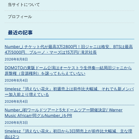
当サイトについて
プロフィール
最近の記事
Number_i チケット代が最高3万2800円！旧ジャニは格安、BTSは最高
4万5000円、ブルーノ・マーズは15万円/ 滝沢社長
2026年8月8日
DOMOTOの東阪ドーム公演はオーケストラ生伴奏―結局旧ジャニから
原盤権（音源権利）を譲ってもらえていない
2026年8月4日
timelesz『消えない花火』初週売上は前作比大幅減、それでも新メンバ
ー加入前より増えている
2026年8月4日
Number_i初ワールドツアーと5大ドームツアー開催決定/ Warner
Music Africaが同グルNumber_iをPR
2026年8月3日
timelesz『消えない花火』初日から3日間売上が前作比大幅減、主な理
由は2つ