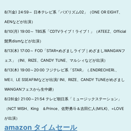
8/7(金) 24:59～ 日本テレビ系「バズリズム02」（ONE OR EIGHT、
AENなどが出演）
8/10(月) 19:00～ TBS系「CDTVライブ！ライブ！」（ATEEZ、Official
髭男dismなどが出演）
8/13(木) 17:00～ FOD「STAR×めざましライブ｜めざましWANGANフ
ェス」（INI、RIIZE、CANDY TUNE、マルシィなどが出演）
8/13(木) 19:00～20:00 フジテレビ系「STAR」（.ENDRECHERI.、
ME:I、LE SSEAFIMなどが出演/ INI、RIIZE、CANDY TUNEがめざまし
WANGANフェスから生中継）
8/28(金) 21:00～21:54 テレビ朝日系「ミュージックステーション」
（NCT WISH、King ＆Prince、佐野勇斗＆吉田仁人(M!LK)、=LOVE
が出演）
amazon タイムセール