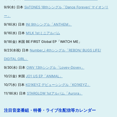
9/9(水) 日本
SixTONES 18thシングル「Dance Forever/ マイオンリ
ー」
9/16(水) 日本
INI 9thシングル「ANTHEM」
9/16(水) 日本
M!LK 1stミニアルバム
9/18(金) 米国 BE:FIRST Global EP「WATCH ME」
9/23(水祝) 日本
Number_i 4thシングル「REBON/ BUGS LIFE/
DIGITAL GIRL」
9/30(水) 日本
OWV 13thシングル「Lovey-Dovey」
10/2(金) 米国
JO1 US EP「ANIMAL」
10/7(水) 日本
KO1KEYZ デビューシングル「KO1KEYZ」
11/18(水) 日本
STARGLOW 1stアルバム「Aurora」
注目音楽番組・特番・ライブ生配信等カレンダー