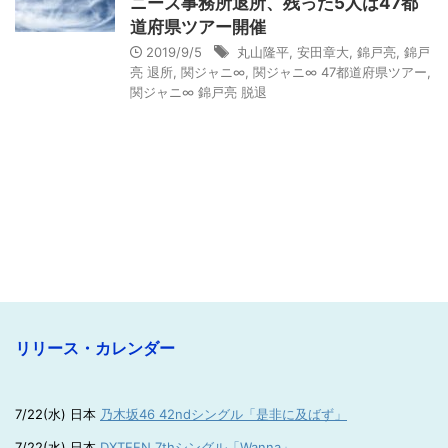
ニーズ事務所退所、残った5人は47都
道府県ツアー開催
2019/9/5
丸山隆平
,
安田章大
,
錦戸亮
,
錦戸
亮 退所
,
関ジャニ∞
,
関ジャニ∞ 47都道府県ツアー
,
関ジャニ∞ 錦戸亮 脱退
リリース・カレンダー
7/22(水) 日本
乃木坂46 42ndシングル「是非に及ばず」
7/22(水) 日本
DXTEEN 7thシングル「Wanna」