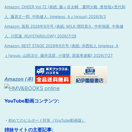
Amazon: CHEER Vol.72 (表紙: 藤ヶ谷太輔 重岡大毅, 奥智哉×杢代和
人, 藤原丈一郎, 中島健人, timeless, Aぇ!group) 2026/8/3
Amazon: 装苑 2026年9月号 (表紙: M!LK 増田貴久, 中村嶺亜, 中島健
人, 川尻蓮, RUI(STARGLOW)) 2026/7/28
Amazon: BEST STAGE 2026年9月号 (表紙: 寺西拓人 timeless, A
ぇ!group, 山田涼介, 藤井流星, 小瀧望, 原嘉孝連載) 2026/7/27
Amazon (本)
YouTube動画コンテンツ:
・
初めてのビルボード対策（YouTube動画版）
姉妹サイトの主要記事: