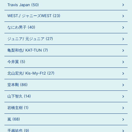
Travis Japan (50)
WEST./ ジャニーズWEST (23)
なにわ男子 (40)
ジュニア/ 元ジュニア (27)
亀梨和也/ KAT-TUN (7)
今井翼 (5)
北山宏光/ Kis-My-Ft2 (27)
堂本剛 (86)
山下智久 (14)
岩橋玄樹 (1)
嵐 (68)
手越祐也 (9)