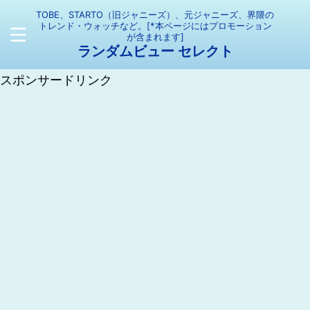
TOBE、STARTO（旧ジャニーズ）、元ジャニーズ、界隈の
トレンド・ウォッチなど。[*本ページにはプロモーション
が含まれます]
ランダムビュー セレクト
スポンサードリンク