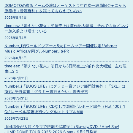
DOMOTOの東阪ドーム公演はオーケストラ生伴奏―結局旧ジャニから
原盤権（音源権利）を譲ってもらえていない
2026年8月4日
timelesz『消えない花火』初週売上は前作比大幅減、それでも新メンバ
ー加入前より増えている
2026年8月4日
Number_i初ワールドツアーと5大ドームツアー開催決定/ Warner
Music Africaが同グルNumber_iをPR
2026年8月3日
timelesz『消えない花火』初日から3日間売上が前作比大幅減、主な理
由は2つ
2026年7月31日
Number_i『BUGS LIFE』はグラミー賞アジア部門対象外！『3XL』は
微妙/ 平野紫耀『グラミー賞行きたい』過去発言
2026年7月31日
Number_i『BUGS LIFE』CDなしで激戦ビルボード総合（Hot 100）1
位/ レーベル移籍後初シングルはトリプルA面
2026年7月23日
山田涼介が大河ドラマで悲劇の武将役！/Blu-ray/DVD『Hey! Say!
JUMP DOME TOUR 2025-2026 S say』9月2日発売