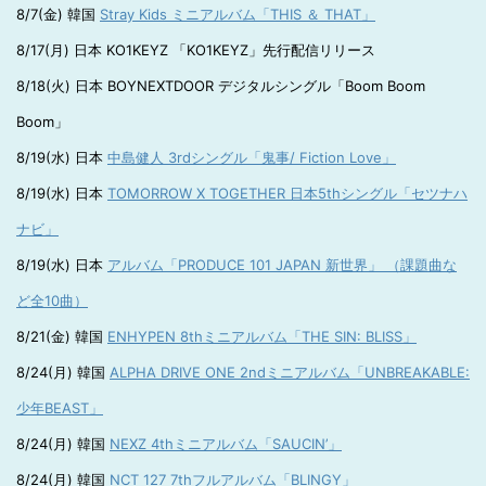
8/7(金) 韓国
Stray Kids ミニアルバム「THIS ＆ THAT」
8/17(月) 日本 KO1KEYZ 「KO1KEYZ」先行配信リリース
8/18(火) 日本 BOYNEXTDOOR デジタルシングル「Boom Boom
Boom」
8/19(水) 日本
中島健人 3rdシングル「鬼事/ Fiction Love」
8/19(水) 日本
TOMORROW X TOGETHER 日本5thシングル「セツナハ
ナビ」
8/19(水) 日本
アルバム「PRODUCE 101 JAPAN 新世界」 （課題曲な
ど全10曲）
8/21(金) 韓国
ENHYPEN 8thミニアルバム「THE SIN: BLISS」
8/24(月) 韓国
ALPHA DRIVE ONE 2ndミニアルバム「UNBREAKABLE:
少年BEAST」
8/24(月) 韓国
NEXZ 4thミニアルバム「SAUCIN’」
8/24(月) 韓国
NCT 127 7thフルアルバム「BLINGY」