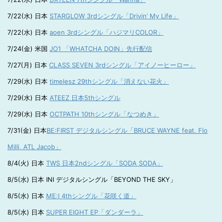
7/22(水) 日本
STARGLOW 3rdシングル「Drivin’ My Life」
7/22(水) 日本
aoen 3rdシングル「ハジマリCOLOR」
7/24(金) 米国
JO1 「WHATCHA DOIN」先行配信
7/27(月) 日本
CLASS SEVEN 3rdシングル「アイノーヒーロー」
7/29(水) 日本
timelesz 29thシングル「消えない花火」
7/29(水) 日本
ATEEZ 日本5thシングル
7/29(水) 日本
OCTPATH 10thシングル「なつめき」
7/31(金) 日本
BE:FIRST デジタルシングル「BRUCE WAYNE feat. Flo
Milli, ATL Jacob」
8/4(火) 日本
TWS 日本2ndシングル「SODA SODA」
8/5(水) 日本 INI デジタルシングル「BEYOND THE SKY」
8/5(水) 日本
ME:I 4thシングル「花咲く道」
8/5(水) 日本
SUPER EIGHT EP「ダンダーラ」