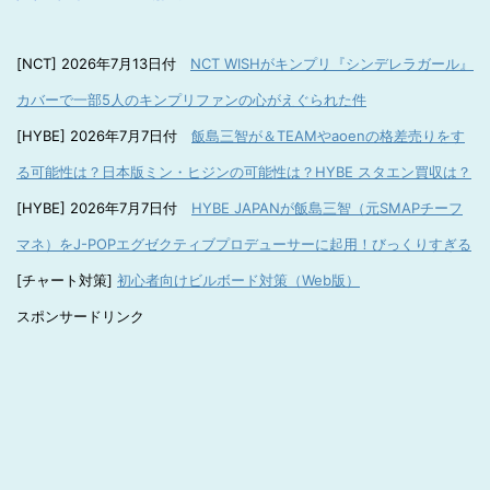
[NCT] 2026年7月13日付
NCT WISHがキンプリ『シンデレラガール』
カバーで一部5人のキンプリファンの心がえぐられた件
[HYBE] 2026年7月7日付
飯島三智が＆TEAMやaoenの格差売りをす
る可能性は？日本版ミン・ヒジンの可能性は？HYBE スタエン買収は？
[HYBE] 2026年7月7日付
HYBE JAPANが飯島三智（元SMAPチーフ
マネ）をJ-POPエグゼクティブプロデューサーに起用！びっくりすぎる
[チャート対策]
初心者向けビルボード対策（Web版）
スポンサードリンク