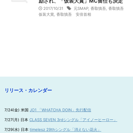
励され、「仮装大賞」MC留任も決定
2017/10/31
元SMAP
,
香取慎吾
,
香取慎吾
仮装大賞
,
香取慎吾 安倍首相
リリース・カレンダー
7/24(金) 米国
JO1 「WHATCHA DOIN」先行配信
7/27(月) 日本
CLASS SEVEN 3rdシングル「アイノーヒーロー」
7/29(水) 日本
timelesz 29thシングル「消えない花火」