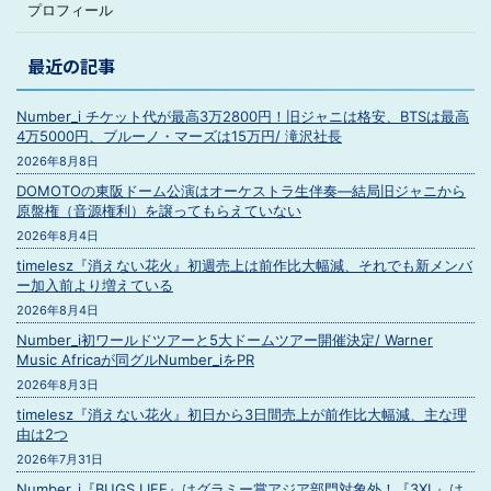
プロフィール
最近の記事
Number_i チケット代が最高3万2800円！旧ジャニは格安、BTSは最高
4万5000円、ブルーノ・マーズは15万円/ 滝沢社長
2026年8月8日
DOMOTOの東阪ドーム公演はオーケストラ生伴奏―結局旧ジャニから
原盤権（音源権利）を譲ってもらえていない
2026年8月4日
timelesz『消えない花火』初週売上は前作比大幅減、それでも新メンバ
ー加入前より増えている
2026年8月4日
Number_i初ワールドツアーと5大ドームツアー開催決定/ Warner
Music Africaが同グルNumber_iをPR
2026年8月3日
timelesz『消えない花火』初日から3日間売上が前作比大幅減、主な理
由は2つ
2026年7月31日
Number_i『BUGS LIFE』はグラミー賞アジア部門対象外！『3XL』は