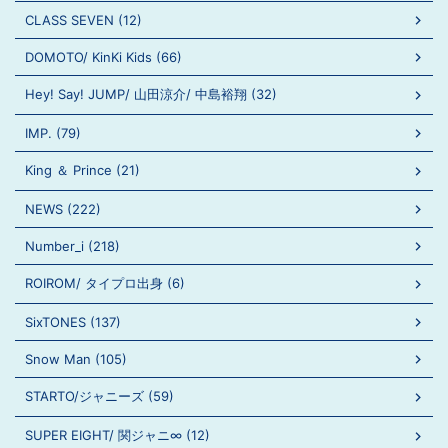
CLASS SEVEN (12)
DOMOTO/ KinKi Kids (66)
Hey! Say! JUMP/ 山田涼介/ 中島裕翔 (32)
IMP. (79)
King ＆ Prince (21)
NEWS (222)
Number_i (218)
ROIROM/ タイプロ出身 (6)
SixTONES (137)
Snow Man (105)
STARTO/ジャニーズ (59)
SUPER EIGHT/ 関ジャニ∞ (12)