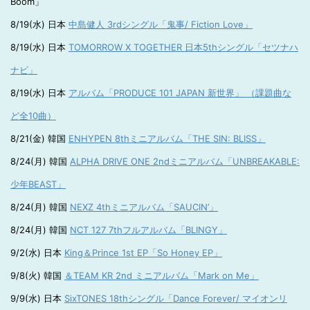
Boom」
8/19(水) 日本
中島健人 3rdシングル「鬼事/ Fiction Love」
8/19(水) 日本
TOMORROW X TOGETHER 日本5thシングル「セツナハ
ナビ」
8/19(水) 日本
アルバム「PRODUCE 101 JAPAN 新世界」 （課題曲な
ど全10曲）
8/21(金) 韓国
ENHYPEN 8thミニアルバム「THE SIN: BLISS」
8/24(月) 韓国
ALPHA DRIVE ONE 2ndミニアルバム「UNBREAKABLE:
少年BEAST」
8/24(月) 韓国
NEXZ 4thミニアルバム「SAUCIN’」
8/24(月) 韓国
NCT 127 7thフルアルバム「BLINGY」
9/2(水) 日本
King＆Prince 1st EP「So Honey EP」
9/8(火) 韓国
＆TEAM KR 2nd ミニアルバム「Mark on Me」
9/9(水) 日本
SixTONES 18thシングル「Dance Forever/ マイオンリ