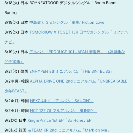
8/18(火) 日本 BOYNEXTDOOR デジタルシングル「Boom Boom
Boom」
8/19(水) 日本
中島健人 3rdシングル「鬼事/ Fiction Love」
8/19(水) 日本
TOMORROW X TOGETHER 日本5thシングル「セツナハ
ナビ」
8/19(水) 日本
アルバム「PRODUCE 101 JAPAN 新世界」 （課題曲な
ど全10曲）
8/21(金) 韓国
ENHYPEN 8thミニアルバム「THE SIN: BLISS」
8/24(月) 韓国
ALPHA DRIVE ONE 2ndミニアルバム「UNBREAKABLE:
少年BEAST」
8/24(月) 韓国
NEXZ 4thミニアルバム「SAUCIN’」
8/24(月) 韓国
NCT 127 7thフルアルバム「BLINGY」
9/2(水) 日本
King＆Prince 1st EP「So Honey EP」
9/8(火) 韓国
＆TEAM KR 2nd ミニアルバム「Mark on Me」