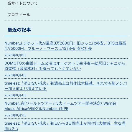
当サイトについて
プロフィール
最近の記事
Number_i チケット代が最高3万2800円！旧ジャニは格安、BTSは最高
4万5000円、ブルーノ・マーズは15万円/ 滝沢社長
2026年8月8日
DOMOTOの東阪ドーム公演はオーケストラ生伴奏―結局旧ジャニから
原盤権（音源権利）を譲ってもらえていない
2026年8月4日
timelesz『消えない花火』初週売上は前作比大幅減、それでも新メンバ
ー加入前より増えている
2026年8月4日
Number_i初ワールドツアーと5大ドームツアー開催決定/ Warner
Music Africaが同グルNumber_iをPR
2026年8月3日
timelesz『消えない花火』初日から3日間売上が前作比大幅減、主な理
由は2つ