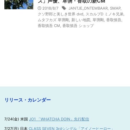
ズ」声優、草彅・香取の新CM
2018/8/7
JANTJE_ONTEMBAAR
,
SMAP
,
クソ野郎と美しき世界 dvd
,
スカルプD ミノキ兄弟
,
ムタフカズ 草彅剛
,
新しい地図
,
草彅剛
,
香取慎吾
,
香取慎吾 CM
,
香取慎吾 ショップ
リリース・カレンダー
7/24(金) 米国
JO1 「WHATCHA DOIN」先行配信
7/27(月) 日本
CLASS SEVEN 3rdシングル「アイノーヒーロー」