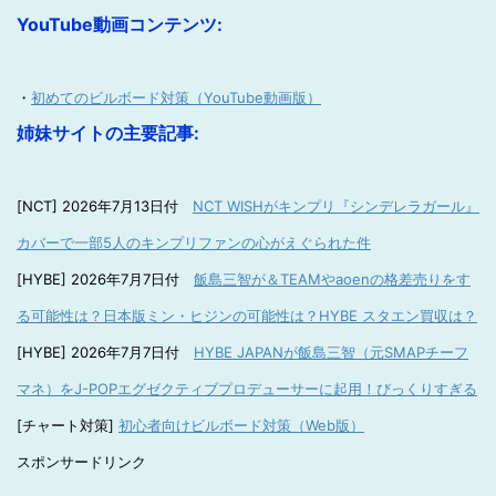
YouTube動画コンテンツ:
・
初めてのビルボード対策（YouTube動画版）
姉妹サイトの主要記事:
[NCT] 2026年7月13日付
NCT WISHがキンプリ『シンデレラガール』
カバーで一部5人のキンプリファンの心がえぐられた件
[HYBE] 2026年7月7日付
飯島三智が＆TEAMやaoenの格差売りをす
る可能性は？日本版ミン・ヒジンの可能性は？HYBE スタエン買収は？
[HYBE] 2026年7月7日付
HYBE JAPANが飯島三智（元SMAPチーフ
マネ）をJ-POPエグゼクティブプロデューサーに起用！びっくりすぎる
[チャート対策]
初心者向けビルボード対策（Web版）
スポンサードリンク