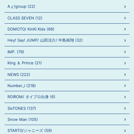
Aぇ!group (22)
CLASS SEVEN (12)
DOMOTO/ KinKi Kids (66)
Hey! Say! JUMP/ 山田涼介/ 中島裕翔 (32)
IMP. (79)
King ＆ Prince (21)
NEWS (222)
Number_i (218)
ROIROM/ タイプロ出身 (6)
SixTONES (137)
Snow Man (105)
STARTO/ジャニーズ (59)