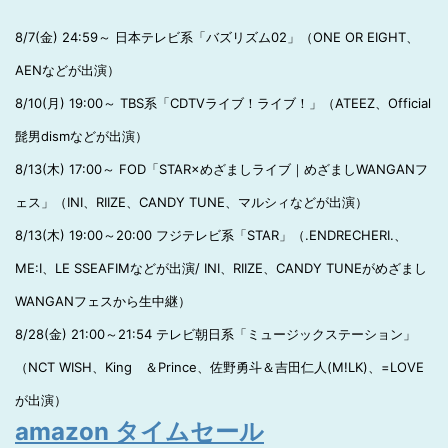
8/7(金) 24:59～ 日本テレビ系「バズリズム02」（ONE OR EIGHT、
AENなどが出演）
8/10(月) 19:00～ TBS系「CDTVライブ！ライブ！」（ATEEZ、Official
髭男dismなどが出演）
8/13(木) 17:00～ FOD「STAR×めざましライブ｜めざましWANGANフ
ェス」（INI、RIIZE、CANDY TUNE、マルシィなどが出演）
8/13(木) 19:00～20:00 フジテレビ系「STAR」（.ENDRECHERI.、
ME:I、LE SSEAFIMなどが出演/ INI、RIIZE、CANDY TUNEがめざまし
WANGANフェスから生中継）
8/28(金) 21:00～21:54 テレビ朝日系「ミュージックステーション」
（NCT WISH、King ＆Prince、佐野勇斗＆吉田仁人(M!LK)、=LOVE
が出演）
amazon タイムセール