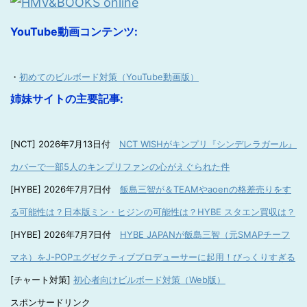
YouTube動画コンテンツ:
・
初めてのビルボード対策（YouTube動画版）
姉妹サイトの主要記事:
[NCT] 2026年7月13日付
NCT WISHがキンプリ『シンデレラガール』
カバーで一部5人のキンプリファンの心がえぐられた件
[HYBE] 2026年7月7日付
飯島三智が＆TEAMやaoenの格差売りをす
る可能性は？日本版ミン・ヒジンの可能性は？HYBE スタエン買収は？
[HYBE] 2026年7月7日付
HYBE JAPANが飯島三智（元SMAPチーフ
マネ）をJ-POPエグゼクティブプロデューサーに起用！びっくりすぎる
[チャート対策]
初心者向けビルボード対策（Web版）
スポンサードリンク