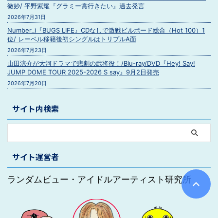
微妙/ 平野紫耀『グラミー賞行きたい』過去発言
2026年7月31日
Number_i『BUGS LIFE』CDなしで激戦ビルボード総合（Hot 100）1
位/ レーベル移籍後初シングルはトリプルA面
2026年7月23日
山田涼介が大河ドラマで悲劇の武将役！/Blu-ray/DVD『Hey! Say!
JUMP DOME TOUR 2025-2026 S say』9月2日発売
2026年7月20日
サイト内検索
サイト運営者
ランダムビュー・アイドルアーティスト研究所