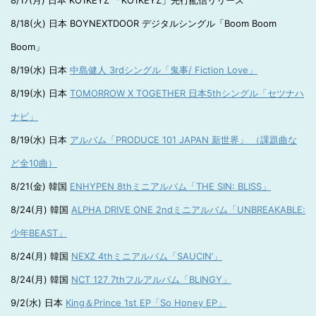
8/17(月) 日本 KO1KEYZ 「KO1KEYZ」先行配信リリース
8/18(火) 日本 BOYNEXTDOOR デジタルシングル「Boom Boom
Boom」
8/19(水) 日本
中島健人 3rdシングル「鬼事/ Fiction Love」
8/19(水) 日本
TOMORROW X TOGETHER 日本5thシングル「セツナハ
ナビ」
8/19(水) 日本
アルバム「PRODUCE 101 JAPAN 新世界」 （課題曲な
ど全10曲）
8/21(金) 韓国
ENHYPEN 8thミニアルバム「THE SIN: BLISS」
8/24(月) 韓国
ALPHA DRIVE ONE 2ndミニアルバム「UNBREAKABLE:
少年BEAST」
8/24(月) 韓国
NEXZ 4thミニアルバム「SAUCIN’」
8/24(月) 韓国
NCT 127 7thフルアルバム「BLINGY」
9/2(水) 日本
King＆Prince 1st EP「So Honey EP」