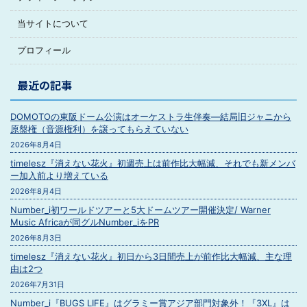
当サイトについて
プロフィール
最近の記事
DOMOTOの東阪ドーム公演はオーケストラ生伴奏―結局旧ジャニから
原盤権（音源権利）を譲ってもらえていない
2026年8月4日
timelesz『消えない花火』初週売上は前作比大幅減、それでも新メンバ
ー加入前より増えている
2026年8月4日
Number_i初ワールドツアーと5大ドームツアー開催決定/ Warner
Music Africaが同グルNumber_iをPR
2026年8月3日
timelesz『消えない花火』初日から3日間売上が前作比大幅減、主な理
由は2つ
2026年7月31日
Number_i『BUGS LIFE』はグラミー賞アジア部門対象外！『3XL』は