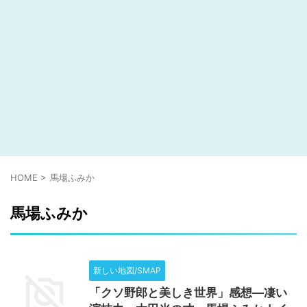
HOME
>
馬場ふみか
馬場ふみか
新しい地図/SMAP
「クソ野郎と美しき世界」感想―凄い