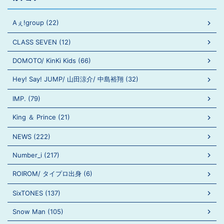
Aぇ!group (22)
CLASS SEVEN (12)
DOMOTO/ KinKi Kids (66)
Hey! Say! JUMP/ 山田涼介/ 中島裕翔 (32)
IMP. (79)
King ＆ Prince (21)
NEWS (222)
Number_i (217)
ROIROM/ タイプロ出身 (6)
SixTONES (137)
Snow Man (105)