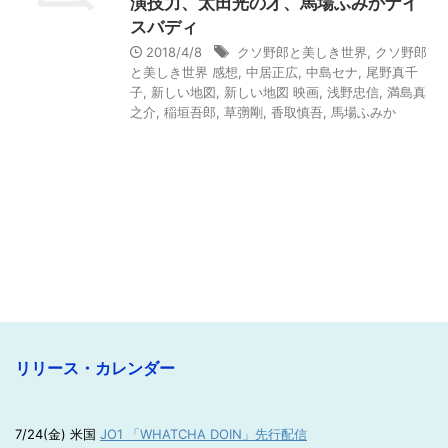
演技力、太田光の才、馬場ふみかナイ
スバディ
2018/4/8
クソ野郎と美しき世界
,
クソ野郎
と美しき世界 感想
,
中居正広
,
中島セナ
,
尾野真千
子
,
新しい地図
,
新しい地図 映画
,
浅野忠信
,
満島真
之介
,
稲垣吾郎
,
草彅剛
,
香取慎吾
,
馬場ふみか
リリース・カレンダー
7/24(金) 米国
JO1 「WHATCHA DOIN」先行配信