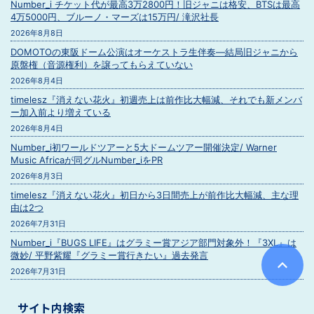
Number_i チケット代が最高3万2800円！旧ジャニは格安、BTSは最高
4万5000円、ブルーノ・マーズは15万円/ 滝沢社長
2026年8月8日
DOMOTOの東阪ドーム公演はオーケストラ生伴奏―結局旧ジャニから
原盤権（音源権利）を譲ってもらえていない
2026年8月4日
timelesz『消えない花火』初週売上は前作比大幅減、それでも新メンバ
ー加入前より増えている
2026年8月4日
Number_i初ワールドツアーと5大ドームツアー開催決定/ Warner
Music Africaが同グルNumber_iをPR
2026年8月3日
timelesz『消えない花火』初日から3日間売上が前作比大幅減、主な理
由は2つ
2026年7月31日
Number_i『BUGS LIFE』はグラミー賞アジア部門対象外！『3XL』は
微妙/ 平野紫耀『グラミー賞行きたい』過去発言
2026年7月31日
サイト内検索