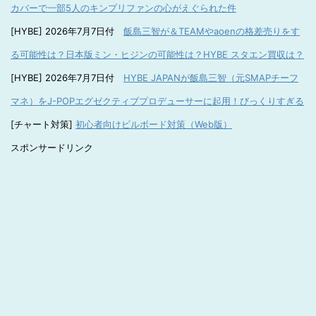
カバーで一部5人のキンプリファンの心がえぐられた件
[HYBE] 2026年7月7日付
飯島三智が＆TEAMやaoenの格差売りをす
る可能性は？日本版ミン・ヒジンの可能性は？HYBE スタエン買収は？
[HYBE] 2026年7月7日付
HYBE JAPANが飯島三智（元SMAPチーフ
マネ）をJ-POPエグゼクティブプロデューサーに起用！びっくりすぎる
[チャート対策]
初心者向けビルボード対策（Web版）
スポンサードリンク