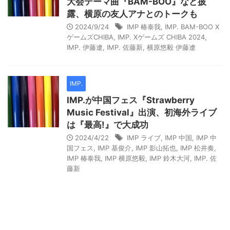
大会テーマ曲『BAM-BOO』など披
露、横原の友人アナとのトークも
2024/9/24
IMP 椿泰我
,
IMP. BAM-BOO X
ゲームズCHIBA
,
IMP. Xゲームズ CHIBA 2024
,
IMP. 伊藤遼
,
IMP. 佐藤新
,
横原悠毅 伊藤遼
IMP.
IMP.が中国フェス『Strawberry
Music Festival』出演、初海外ライブ
は『最高!』で大成功
2024/4/22
IMP ライブ
,
IMP 中国
,
IMP 中
国フェス
,
IMP 基俊介
,
IMP 影山拓也
,
IMP 松井奏
,
IMP 椿泰我
,
IMP 横原悠毅
,
IMP 鈴木大河
,
IMP. 佐
藤新