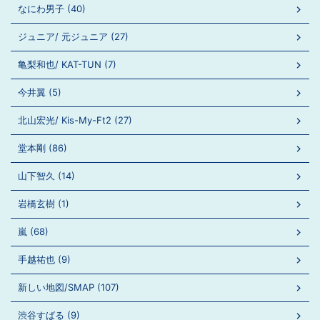
なにわ男子 (40)
ジュニア/ 元ジュニア (27)
亀梨和也/ KAT-TUN (7)
今井翼 (5)
北山宏光/ Kis-My-Ft2 (27)
堂本剛 (86)
山下智久 (14)
岩橋玄樹 (1)
嵐 (68)
手越祐也 (9)
新しい地図/SMAP (107)
渋谷すばる (9)