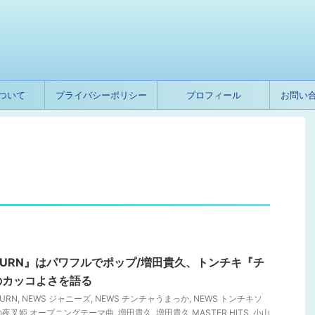
ついて
プライバシーポリシー
プロフィール
お問い
BURN』はパワフルでポップ/増田貴久、トンチキ『チ
のカッコよさを語る
BURN
,
NEWS ジャニーズ
,
NEWS チンチャうまっか
,
NEWS トンチキソ
の夜叉姫 オープニングテーマ曲
,
増田貴久
,
増田貴久 MASTER HITS
,
小山