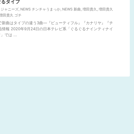
なるタイプ
S ジャニーズ
,
NEWS チンチャうまっか
,
NEWS 新曲
,
増田貴久
,
増田貴久
増田貴久 ゴチ
れで新曲はタイプの違う3曲―『ビューティフル』『カナリヤ』『チ
品情報 2020年9月24日の日本テレビ系「ぐるぐるナインティナイ
では ...