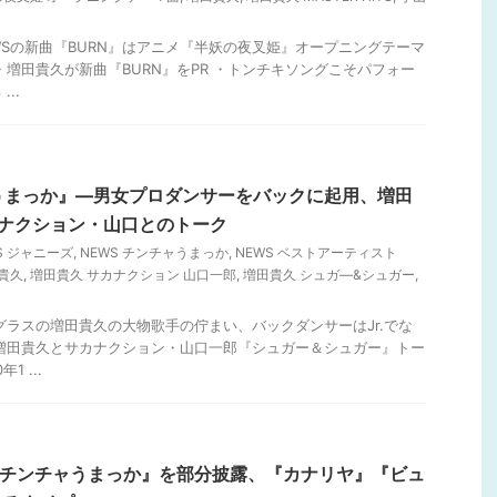
EWSの新曲『BURN』はアニメ『半妖の夜叉姫』オープニングテーマ
・増田貴久が新曲『BURN』をPR ・トンチキソングこそパフォー
..
うまっか』―男女プロダンサーをバックに起用、増田
カナクション・山口とのトーク
S ジャニーズ
,
NEWS チンチャうまっか
,
NEWS ベストアーティスト
貴久
,
増田貴久 サカナクション 山口一郎
,
増田貴久 シュガ―&シュガー
,
ングラスの増田貴久の大物歌手の佇まい、バックダンサーはJr.でな
増田貴久とサカナクション・山口一郎『シュガー＆シュガー』トー
1 ...
『チンチャうまっか』を部分披露、『カナリヤ』『ビュ