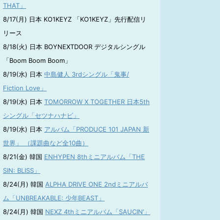
THAT」
8/17(月) 日本 KO1KEYZ 「KO1KEYZ」先行配信リ
リース
8/18(火) 日本 BOYNEXTDOOR デジタルシングル
「Boom Boom Boom」
8/19(水) 日本
中島健人 3rdシングル「鬼事/
Fiction Love」
8/19(水) 日本
TOMORROW X TOGETHER 日本5th
シングル「セツナハナビ」
8/19(水) 日本
アルバム「PRODUCE 101 JAPAN 新
世界」 （課題曲など全10曲）
8/21(金) 韓国
ENHYPEN 8thミニアルバム「THE
SIN: BLISS」
8/24(月) 韓国
ALPHA DRIVE ONE 2ndミニアルバ
ム「UNBREAKABLE: 少年BEAST」
8/24(月) 韓国
NEXZ 4thミニアルバム「SAUCIN’」