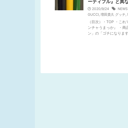
ーティフル』と異
2020/9/24
NEW
GUCCI
,
増田貴久 グッチ
,
（目次）・TOP ・こ
ンチャうまっか』 ・商
ン」の「ゴチになります」