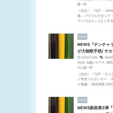
慶一郎
（目次）・TOP ・ N
曲、パワフルでポップ 
マンスはカッコよくする .
NEWS
NEWS『チンチャ
が大物歌手然/ サ
2020/11/26
NEW
2020
,
加藤シゲアキ
,
増田
小山慶一郎
（目次）・TOP ・サ
く男女プロダンサー ・
ク後編 ・商品情報 2020年
NEWS
NEWS新曲第3弾