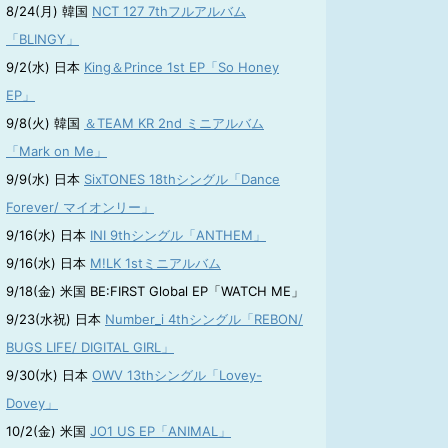
8/24(月) 韓国
NCT 127 7thフルアルバム
「BLINGY」
9/2(水) 日本
King＆Prince 1st EP「So Honey
EP」
9/8(火) 韓国
＆TEAM KR 2nd ミニアルバム
「Mark on Me」
9/9(水) 日本
SixTONES 18thシングル「Dance
Forever/ マイオンリー」
9/16(水) 日本
INI 9thシングル「ANTHEM」
9/16(水) 日本
M!LK 1stミニアルバム
9/18(金) 米国 BE:FIRST Global EP「WATCH ME」
9/23(水祝) 日本
Number_i 4thシングル「REBON/
BUGS LIFE/ DIGITAL GIRL」
9/30(水) 日本
OWV 13thシングル「Lovey-
Dovey」
10/2(金) 米国
JO1 US EP「ANIMAL」