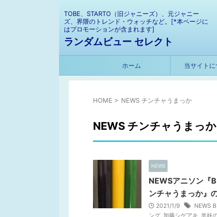
TOBE、STARTO（旧ジャニーズ）、元ジャニー
ズ、界隈のトレンド・ウォッチなど。[*本ページに
はプロモーションが含まれます]
ランダムビュー セレクト
ホーム
当サイトに
HOME
>
NEWS チンチャうまっか
NEWS チンチャうまっか
NEWS
NEWSアニソン『
ンチャうまっか』
2021/1/9
NEWS 
ング
,
加藤シゲアキ
,
半妖