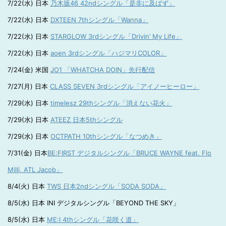
7/22(水) 日本
乃木坂46 42ndシングル「是非に及ばず」
7/22(水) 日本
DXTEEN 7thシングル「Wanna」
7/22(水) 日本
STARGLOW 3rdシングル「Drivin’ My Life」
7/22(水) 日本
aoen 3rdシングル「ハジマリCOLOR」
7/24(金) 米国
JO1 「WHATCHA DOIN」先行配信
7/27(月) 日本
CLASS SEVEN 3rdシングル「アイノーヒーロー」
7/29(水) 日本
timelesz 29thシングル「消えない花火」
7/29(水) 日本
ATEEZ 日本5thシングル
7/29(水) 日本
OCTPATH 10thシングル「なつめき」
7/31(金) 日本
BE:FIRST デジタルシングル「BRUCE WAYNE feat. Flo
Milli, ATL Jacob」
8/4(火) 日本
TWS 日本2ndシングル「SODA SODA」
8/5(水) 日本 INI デジタルシングル「BEYOND THE SKY」
8/5(水) 日本
ME:I 4thシングル「花咲く道」