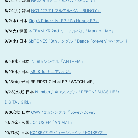
8/24(月) 韓国
NEXZ 4thミニアルバム「SAUCIN’」
8/24(月) 韓国
NCT 127 7thフルアルバム「BLINGY」
9/2(水) 日本
King＆Prince 1st EP「So Honey EP」
9/8(火) 韓国
＆TEAM KR 2nd ミニアルバム「Mark on Me」
9/9(水) 日本
SixTONES 18thシングル「Dance Forever/ マイオンリ
ー」
9/16(水) 日本
INI 9thシングル「ANTHEM」
9/16(水) 日本
M!LK 1stミニアルバム
9/18(金) 米国 BE:FIRST Global EP「WATCH ME」
9/23(水祝) 日本
Number_i 4thシングル「REBON/ BUGS LIFE/
DIGITAL GIRL」
9/30(水) 日本
OWV 13thシングル「Lovey-Dovey」
10/2(金) 米国
JO1 US EP「ANIMAL」
10/7(水) 日本
KO1KEYZ デビューシングル「KO1KEYZ」