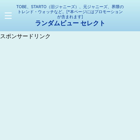
TOBE、STARTO（旧ジャニーズ）、元ジャニーズ、界隈の
トレンド・ウォッチなど。[*本ページにはプロモーション
が含まれます]
ランダムビュー セレクト
スポンサードリンク