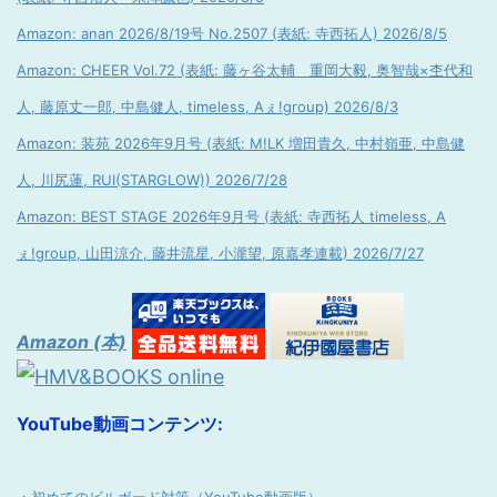
Amazon: anan 2026/8/19号 No.2507 (表紙: 寺西拓人) 2026/8/5
Amazon: CHEER Vol.72 (表紙: 藤ヶ谷太輔 重岡大毅, 奥智哉×杢代和
人, 藤原丈一郎, 中島健人, timeless, Aぇ!group) 2026/8/3
Amazon: 装苑 2026年9月号 (表紙: M!LK 増田貴久, 中村嶺亜, 中島健
人, 川尻蓮, RUI(STARGLOW)) 2026/7/28
Amazon: BEST STAGE 2026年9月号 (表紙: 寺西拓人 timeless, A
ぇ!group, 山田涼介, 藤井流星, 小瀧望, 原嘉孝連載) 2026/7/27
Amazon (本)
YouTube動画コンテンツ: