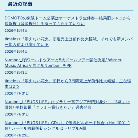
最近の記事
DOMOTOの東阪ドーム公演はオーケストラ生伴奏―結局旧ジャニから
原盤権（音源権利）を譲ってもらえていない
2026年8月4日
timelesz『消えない花火』初週売上は前作比大幅減、それでも新メンバ
ー加入前より増えている
2026年8月4日
Number_i初ワールドツアーと5大ドームツアー開催決定/ Warner
Music Africaが同グルNumber_iをPR
2026年8月3日
timelesz『消えない花火』初日から3日間売上が前作比大幅減、主な理
由は2つ
2026年7月31日
Number_i『BUGS LIFE』はグラミー賞アジア部門対象外！『3XL』は
微妙/ 平野紫耀『グラミー賞行きたい』過去発言
2026年7月31日
Number_i『BUGS LIFE』CDなしで激戦ビルボード総合（Hot 100）1
位/ レーベル移籍後初シングルはトリプルA面
2026年7月23日