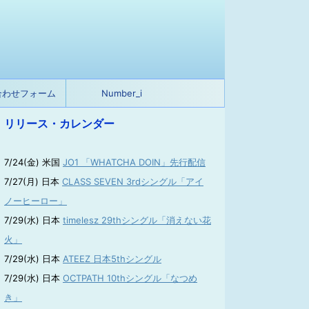
合わせフォーム
Number_i
リリース・カレンダー
7/24(金) 米国
JO1 「WHATCHA DOIN」先行配信
7/27(月) 日本
CLASS SEVEN 3rdシングル「アイ
ノーヒーロー」
7/29(水) 日本
timelesz 29thシングル「消えない花
火」
7/29(水) 日本
ATEEZ 日本5thシングル
7/29(水) 日本
OCTPATH 10thシングル「なつめ
き」