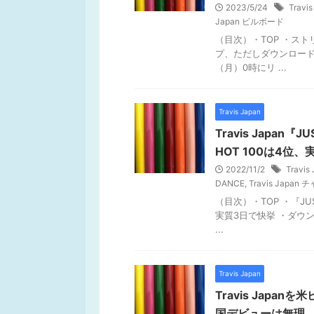
2023/5/24
Travis
Japan ビルボード
（目次）・TOP ・ス
プ、ただしダウンロード数は
（月）0時にリ ...
Travis Japan
Travis Japan
HOT 100は4位
2022/11/2
Travis
DANCE
,
Travis Japan
（目次）・TOP ・『JUST
実質3日で快挙 ・ダウ
...
Travis Japan
Travis Jap
国デビューは無理