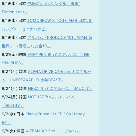
8/19(水) 日本
中島健人 3rdシングル「鬼事/
Fiction Love」
8/19(水) 日本
TOMORROW X TOGETHER 日本5th
シングル「セツナハナビ」
8/19(水) 日本
アルバム「PRODUCE 101 JAPAN 新
世界」 （課題曲など全10曲）
8/21(金) 韓国
ENHYPEN 8thミニアルバム「THE
SIN: BLISS」
8/24(月) 韓国
ALPHA DRIVE ONE 2ndミニアルバ
ム「UNBREAKABLE: 少年BEAST」
8/24(月) 韓国
NEXZ 4thミニアルバム「SAUCIN’」
8/24(月) 韓国
NCT 127 7thフルアルバム
「BLINGY」
9/2(水) 日本
King＆Prince 1st EP「So Honey
EP」
9/8(火) 韓国
＆TEAM KR 2nd ミニアルバム