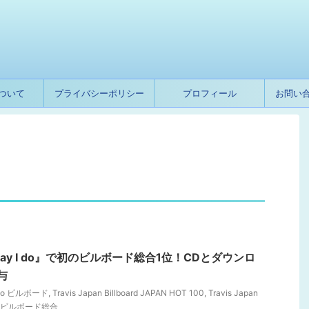
ついて
プライバシーポリシー
プロフィール
お問い
ド
nが『Say I do』で初のビルボード総合1位！CDとダウンロ
与
I do ビルボード
,
Travis Japan Billboard JAPAN HOT 100
,
Travis Japan
pan ビルボード総合