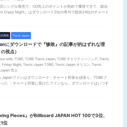
のCDシングル発売で、CD売上のポイントが初めて獲得できて、総合
yo Crazy Night』はダウンロード2位の寄与で総合24位のチャート
 滝沢秀明
Travis Japan
s Japanにダウンロードで『惨敗』の記事が的はずれな理
クの視点）
our side
,
TOBE
,
TOBE Travis Japan
,
TOBE チャリティ―ソング
,
Travis
. Friday Night
,
Travis Japan TOBE
,
Travis Japan オリコン
,
Travis
s Japan 売上
vis Japanファンはダウンロード・チャート対策を頑張り、TOBEフ
った ・チャート対策に長けたファンなら、ダウンロードはいつす
oving Pieces』がBillboard JAPAN HOT 100で3位、
1位