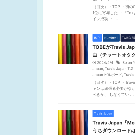
（目次）・TOP ・初
1位に寄与した ・『Tok
イン成功 ・ ...
IMP.
Number_i
TOBE/
TOBEがTravi
由（チャートオタ
2024/4/4
Be on Y
Japan
,
Travis Japan T.G.I
Japan ビルボード
,
Travi
（目次）・TOP ・Tra
ァンは頑張る必要がなか
べきか、 しなくてい ...
Travis Japan
Travis Japan『M
うちダウンロードは