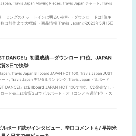
 Japan
,
Travis Japan Moving Pieces
,
Travis Japan チャート
,
Travis
トリーミングのチャートインは明るい材料 ・ダウンロードは1位キー
前作比で大幅減 ・商品情報 Travis Japanが2023年5月15日
『JUST DANCE!』初週成績―ダウンロード1位、JAPAN
、実質3日で快挙
 Japan
,
Travis Japan Billboard JAPAN HOT 100
,
Travis Japan JUST
 チャート
,
Travis Japan デジタルランキング
,
Travis Japan ビルボード
 DANCE!』はBillboard JAPAN HOT 100で4位、CD発売なし・
ンロード売上は実質3日でビルボード・オリコンとも週間1位 ・ス
anを米ビルボード誌がインタビュー、辛口コメントも/ 早期米
、早く日本でデビューを