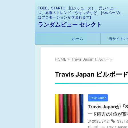
TOBE、STARTO（旧ジャニーズ）、元ジャニー
ズ、界隈のトレンド・ウォッチなど。[*本ページに
はプロモーションが含まれます]
ランダムビュー セレクト
ホーム
当サイトに
HOME
>
Travis Japan ビルボード
Travis Japan ビルボー
Travis Japan
Travis Japa
ード両方の1位が寄
2025/3/12
Say 
ビルボード
,
Travis Ja