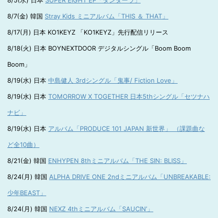
8/5(水) 日本
SUPER EIGHT EP「ダンダーラ」
8/7(金) 韓国
Stray Kids ミニアルバム「THIS ＆ THAT」
8/17(月) 日本 KO1KEYZ 「KO1KEYZ」先行配信リリース
8/18(火) 日本 BOYNEXTDOOR デジタルシングル「Boom Boom
Boom」
8/19(水) 日本
中島健人 3rdシングル「鬼事/ Fiction Love」
8/19(水) 日本
TOMORROW X TOGETHER 日本5thシングル「セツナハ
ナビ」
8/19(水) 日本
アルバム「PRODUCE 101 JAPAN 新世界」 （課題曲な
ど全10曲）
8/21(金) 韓国
ENHYPEN 8thミニアルバム「THE SIN: BLISS」
8/24(月) 韓国
ALPHA DRIVE ONE 2ndミニアルバム「UNBREAKABLE:
少年BEAST」
8/24(月) 韓国
NEXZ 4thミニアルバム「SAUCIN’」