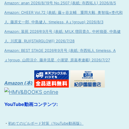
Amazon: anan 2026/8/19号 No.2507 (表紙: 寺西拓人) 2026/8/5
Amazon: CHEER Vol.72 (表紙: 藤ヶ谷太輔 重岡大毅, 奥智哉×杢代和
人, 藤原丈一郎, 中島健人, timeless, Aぇ!group) 2026/8/3
Amazon: 装苑 2026年9月号 (表紙: M!LK 増田貴久, 中村嶺亜, 中島健
人, 川尻蓮, RUI(STARGLOW)) 2026/7/28
Amazon: BEST STAGE 2026年9月号 (表紙: 寺西拓人 timeless, A
ぇ!group, 山田涼介, 藤井流星, 小瀧望, 原嘉孝連載) 2026/7/27
Amazon (本)
YouTube動画コンテンツ:
・
初めてのビルボード対策（YouTube動画版）