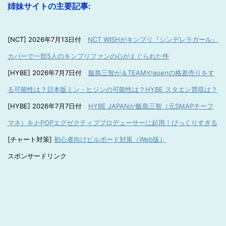
姉妹サイトの主要記事:
[NCT] 2026年7月13日付
NCT WISHがキンプリ『シンデレラガール』
カバーで一部5人のキンプリファンの心がえぐられた件
[HYBE] 2026年7月7日付
飯島三智が＆TEAMやaoenの格差売りをす
る可能性は？日本版ミン・ヒジンの可能性は？HYBE スタエン買収は？
[HYBE] 2026年7月7日付
HYBE JAPANが飯島三智（元SMAPチーフ
マネ）をJ-POPエグゼクティブプロデューサーに起用！びっくりすぎる
[チャート対策]
初心者向けビルボード対策（Web版）
スポンサードリンク