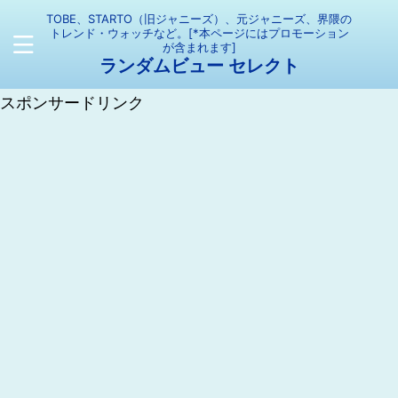
TOBE、STARTO（旧ジャニーズ）、元ジャニーズ、界隈の
トレンド・ウォッチなど。[*本ページにはプロモーション
が含まれます]
ランダムビュー セレクト
スポンサードリンク