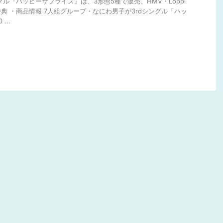
グル『ハッピーサプライズ』は、3形態5種で販売、HMV・Loppi
典 ・商品情報 7人組グループ・なにわ男子が3rdシングル「ハッ
...