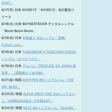
THAT」
8/17(月) 日本 KO1KEYZ 「KO1KEYZ」先行配信リ
リース
8/18(火) 日本 BOYNEXTDOOR デジタルシングル
「Boom Boom Boom」
8/19(水) 日本
中島健人 3rdシングル「鬼事/
Fiction Love」
8/19(水) 日本
TOMORROW X TOGETHER 日本5th
シングル「セツナハナビ」
8/19(水) 日本
アルバム「PRODUCE 101 JAPAN 新
世界」 （課題曲など全10曲）
8/21(金) 韓国
ENHYPEN 8thミニアルバム「THE
SIN: BLISS」
8/24(月) 韓国
ALPHA DRIVE ONE 2ndミニアルバ
ム「UNBREAKABLE: 少年BEAST」
8/24(月) 韓国
NEXZ 4thミニアルバム「SAUCIN’」