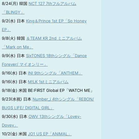
8/24(月) 韓国
NCT 127 7thフルアルバム
「BLINGY」
9/2(水) 日本
King＆Prince 1st EP「So Honey
EP」
9/8(火) 韓国
＆TEAM KR 2nd ミニアルバム
「Mark on Me」
9/9(水) 日本
SixTONES 18thシングル「Dance
Forever/ マイオンリー」
9/16(水) 日本
INI 9thシングル「ANTHEM」
9/16(水) 日本
M!LK 1stミニアルバム
9/18(金) 米国 BE:FIRST Global EP「WATCH ME」
9/23(水祝) 日本
Number_i 4thシングル「REBON/
BUGS LIFE/ DIGITAL GIRL」
9/30(水) 日本
OWV 13thシングル「Lovey-
Dovey」
10/2(金) 米国
JO1 US EP「ANIMAL」