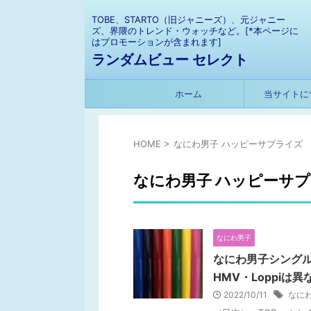
TOBE、STARTO（旧ジャニーズ）、元ジャニー
ズ、界隈のトレンド・ウォッチなど。[*本ページに
はプロモーションが含まれます]
ランダムビュー セレクト
ホーム
当サイトに
HOME
>
なにわ男子 ハッピーサプライズ
なにわ男子 ハッピーサ
なにわ男子
なにわ男子シングル
HMV・Loppiは
2022/10/11
なに