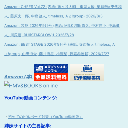
Amazon: CHEER Vol.72 (表紙: 藤ヶ谷太輔 重岡大毅, 奥智哉×杢代和
人, 藤原丈一郎, 中島健人, timeless, Aぇ!group) 2026/8/3
Amazon: 装苑 2026年9月号 (表紙: M!LK 増田貴久, 中村嶺亜, 中島健
人, 川尻蓮, RUI(STARGLOW)) 2026/7/28
Amazon: BEST STAGE 2026年9月号 (表紙: 寺西拓人 timeless, A
ぇ!group, 山田涼介, 藤井流星, 小瀧望, 原嘉孝連載) 2026/7/27
Amazon (本)
YouTube動画コンテンツ:
・
初めてのビルボード対策（YouTube動画版）
姉妹サイトの主要記事: