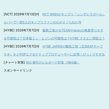
[NCT] 2026年7月13日付
NCT WISHがキンプリ『シンデレラガール』
カバーで一部5人のキンプリファンの心がえぐられた件
[HYBE] 2026年7月7日付
飯島三智が＆TEAMやaoenの格差売りをす
る可能性は？日本版ミン・ヒジンの可能性は？HYBE スタエン買収は？
[HYBE] 2026年7月7日付
HYBE JAPANが飯島三智（元SMAPチーフ
マネ）をJ-POPエグゼクティブプロデューサーに起用！びっくりすぎる
[チャート対策]
初心者向けビルボード対策（Web版）
スポンサードリンク