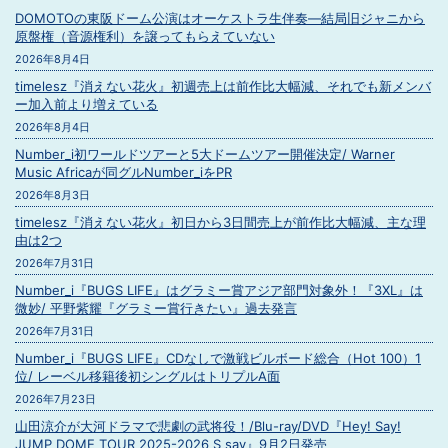
DOMOTOの東阪ドーム公演はオーケストラ生伴奏―結局旧ジャニから
原盤権（音源権利）を譲ってもらえていない
2026年8月4日
timelesz『消えない花火』初週売上は前作比大幅減、それでも新メンバ
ー加入前より増えている
2026年8月4日
Number_i初ワールドツアーと5大ドームツアー開催決定/ Warner
Music Africaが同グルNumber_iをPR
2026年8月3日
timelesz『消えない花火』初日から3日間売上が前作比大幅減、主な理
由は2つ
2026年7月31日
Number_i『BUGS LIFE』はグラミー賞アジア部門対象外！『3XL』は
微妙/ 平野紫耀『グラミー賞行きたい』過去発言
2026年7月31日
Number_i『BUGS LIFE』CDなしで激戦ビルボード総合（Hot 100）1
位/ レーベル移籍後初シングルはトリプルA面
2026年7月23日
山田涼介が大河ドラマで悲劇の武将役！/Blu-ray/DVD『Hey! Say!
JUMP DOME TOUR 2025-2026 S say』9月2日発売