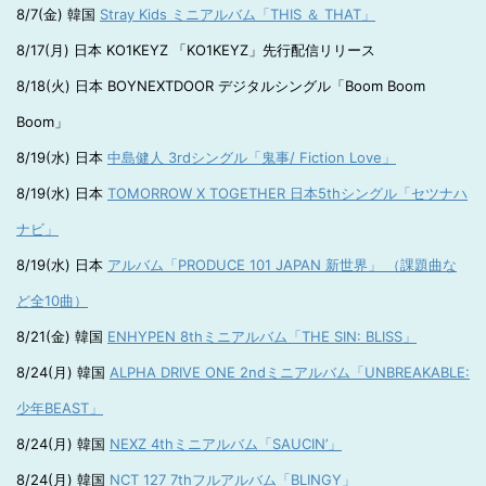
8/7(金) 韓国
Stray Kids ミニアルバム「THIS ＆ THAT」
8/17(月) 日本 KO1KEYZ 「KO1KEYZ」先行配信リリース
8/18(火) 日本 BOYNEXTDOOR デジタルシングル「Boom Boom
Boom」
8/19(水) 日本
中島健人 3rdシングル「鬼事/ Fiction Love」
8/19(水) 日本
TOMORROW X TOGETHER 日本5thシングル「セツナハ
ナビ」
8/19(水) 日本
アルバム「PRODUCE 101 JAPAN 新世界」 （課題曲な
ど全10曲）
8/21(金) 韓国
ENHYPEN 8thミニアルバム「THE SIN: BLISS」
8/24(月) 韓国
ALPHA DRIVE ONE 2ndミニアルバム「UNBREAKABLE:
少年BEAST」
8/24(月) 韓国
NEXZ 4thミニアルバム「SAUCIN’」
8/24(月) 韓国
NCT 127 7thフルアルバム「BLINGY」