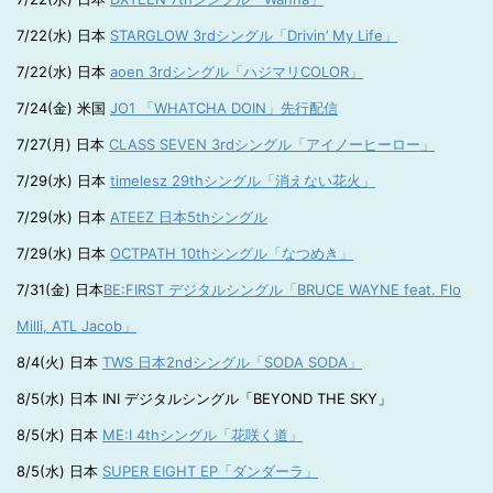
7/22(水) 日本
STARGLOW 3rdシングル「Drivin’ My Life」
7/22(水) 日本
aoen 3rdシングル「ハジマリCOLOR」
7/24(金) 米国
JO1 「WHATCHA DOIN」先行配信
7/27(月) 日本
CLASS SEVEN 3rdシングル「アイノーヒーロー」
7/29(水) 日本
timelesz 29thシングル「消えない花火」
7/29(水) 日本
ATEEZ 日本5thシングル
7/29(水) 日本
OCTPATH 10thシングル「なつめき」
7/31(金) 日本
BE:FIRST デジタルシングル「BRUCE WAYNE feat. Flo
Milli, ATL Jacob」
8/4(火) 日本
TWS 日本2ndシングル「SODA SODA」
8/5(水) 日本 INI デジタルシングル「BEYOND THE SKY」
8/5(水) 日本
ME:I 4thシングル「花咲く道」
8/5(水) 日本
SUPER EIGHT EP「ダンダーラ」