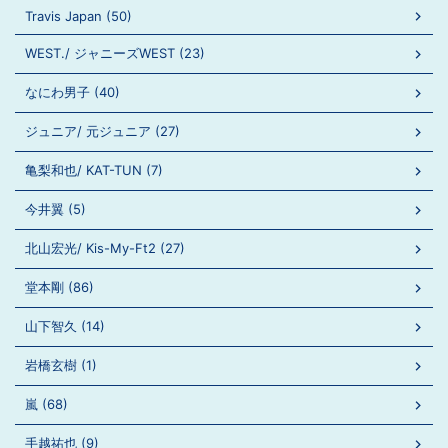
Travis Japan (50)
WEST./ ジャニーズWEST (23)
なにわ男子 (40)
ジュニア/ 元ジュニア (27)
亀梨和也/ KAT-TUN (7)
今井翼 (5)
北山宏光/ Kis-My-Ft2 (27)
堂本剛 (86)
山下智久 (14)
岩橋玄樹 (1)
嵐 (68)
手越祐也 (9)