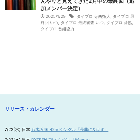
んやりと見えてきた2月中の最終回（追
加メンバー決定）
2025/1/29
タイプロ 寺西拓人
,
タイプロ 最
終回 いつ
,
タイプロ 最終審査 いつ
,
タイプロ 番協
,
タイプロ 番組協力
リリース・カレンダー
7/22(水) 日本
乃木坂46 42ndシングル「是非に及ばず」
7/22(水) 日本
DXTEEN 7thシングル「Wanna」