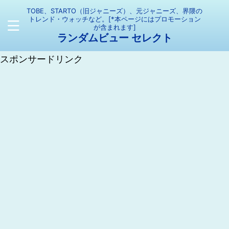
TOBE、STARTO（旧ジャニーズ）、元ジャニーズ、界隈の
トレンド・ウォッチなど。[*本ページにはプロモーション
が含まれます]
ランダムビュー セレクト
スポンサードリンク