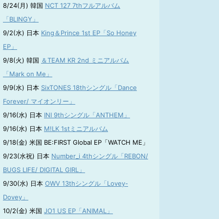
8/24(月) 韓国
NCT 127 7thフルアルバム
「BLINGY」
9/2(水) 日本
King＆Prince 1st EP「So Honey
EP」
9/8(火) 韓国
＆TEAM KR 2nd ミニアルバム
「Mark on Me」
9/9(水) 日本
SixTONES 18thシングル「Dance
Forever/ マイオンリー」
9/16(水) 日本
INI 9thシングル「ANTHEM」
9/16(水) 日本
M!LK 1stミニアルバム
9/18(金) 米国 BE:FIRST Global EP「WATCH ME」
9/23(水祝) 日本
Number_i 4thシングル「REBON/
BUGS LIFE/ DIGITAL GIRL」
9/30(水) 日本
OWV 13thシングル「Lovey-
Dovey」
10/2(金) 米国
JO1 US EP「ANIMAL」