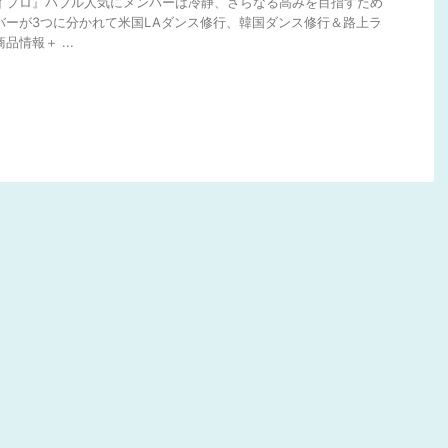
タイプロ』バブル人気にメンバーは冷静、さらなる高みを目指すため
バーが3つに分かれて米国LAダンス修行、韓国ダンス修行＆路上ラ
情報＋ ...