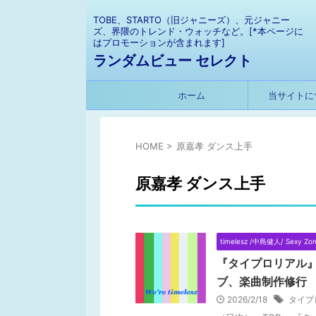
TOBE、STARTO（旧ジャニーズ）、元ジャニー
ズ、界隈のトレンド・ウォッチなど。[*本ページに
はプロモーションが含まれます]
ランダムビュー セレクト
ホーム
当サイトに
HOME
>
原嘉孝 ダンス上手
原嘉孝 ダンス上手
timelesz /中島健人/ Sexy Zo
『タイプロリアル』
ブ、楽曲制作修行
2026/2/18
タイプ