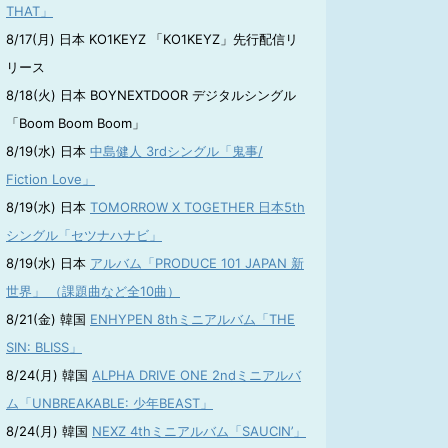
THAT」
8/17(月) 日本 KO1KEYZ 「KO1KEYZ」先行配信リ
リース
8/18(火) 日本 BOYNEXTDOOR デジタルシングル
「Boom Boom Boom」
8/19(水) 日本
中島健人 3rdシングル「鬼事/
Fiction Love」
8/19(水) 日本
TOMORROW X TOGETHER 日本5th
シングル「セツナハナビ」
8/19(水) 日本
アルバム「PRODUCE 101 JAPAN 新
世界」 （課題曲など全10曲）
8/21(金) 韓国
ENHYPEN 8thミニアルバム「THE
SIN: BLISS」
8/24(月) 韓国
ALPHA DRIVE ONE 2ndミニアルバ
ム「UNBREAKABLE: 少年BEAST」
8/24(月) 韓国
NEXZ 4thミニアルバム「SAUCIN’」