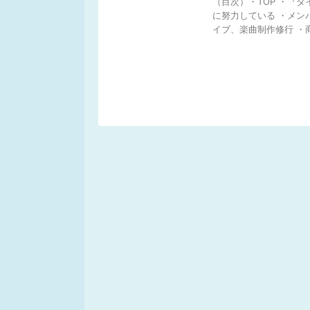
（目次）・TOP ・『
に努力している ・メン
イブ、楽曲制作修行 ・商品